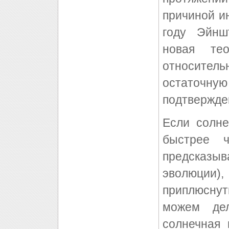
причиной и
году Эйнш
новая те
относител
остаточну
подтвержде
Если солне
быстрее 
предсказы
эволюции)
приплюснут
можем де
солнечная 