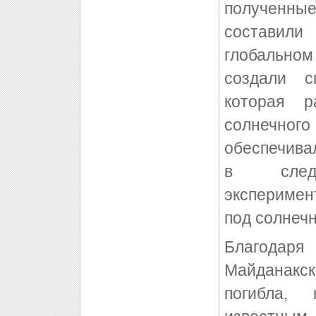
полученн
составили
глобальном
создали с
которая р
солнечного 
обеспечивал
в следую
эксперимен
под солнечн
Благодар
Майданакс
погибла,