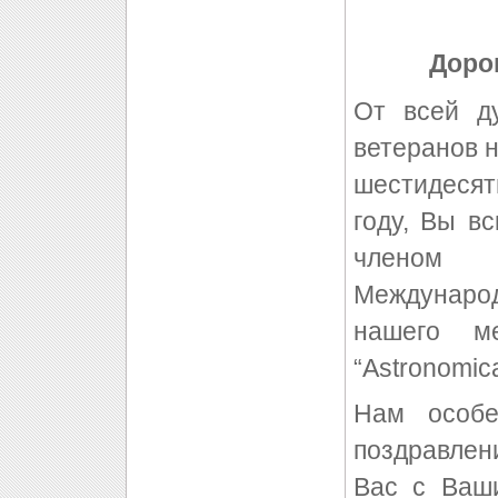
Доро
От всей д
ветеранов 
шестидесят
году, Вы в
членом 
Междунаро
нашего ме
“Astronomica
Нам особе
поздравлен
Вас с Ваши