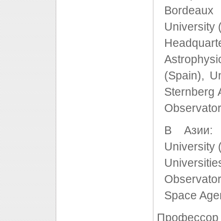
Bordeaux 
University
Headqua
Astrophys
(Spain), U
Sternberg A
Observator
В Азии: N
University 
Universit
Observato
Space Agen
Профессор