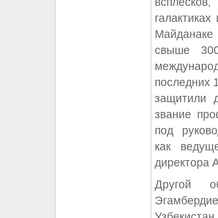
всплесков
галактиках
Майданаке
свыше 30
междунар
последних 1
защитили д
звание про
под руков
как ведущ
директора 
Другой о
Эгамберди
Узбекиста