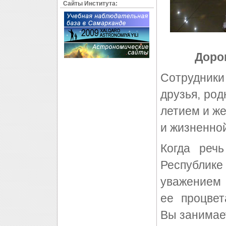
Сайты Института:
Доро
Сотрудники
друзья, род
летием и же
и жизненно
Когда реч
Республик
уважением г
ее процве
Вы занимает