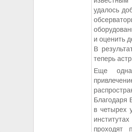
известным
удалось до
обсервато
оборудован
и оценить 
В результа
теперь аст
Еще одна
привлече
распростр
Благодаря 
в четырех 
института
проходят 