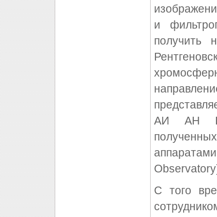
изображени
и фильтро
получить 
Рентгеновс
хромосфер
направл
представля
АИ АН РУ
полученн
аппаратами
Observatory
С того вр
сотрудник