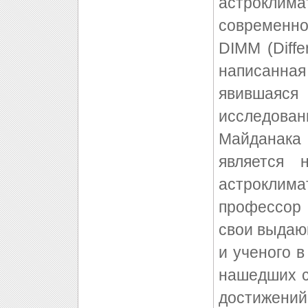
астроклим
современно
DIMM (Diffe
написанна
явившаяс
исследова
Майданака
является 
астрокли
профессор
свои выдаю
и ученого 
нашедших с
достижений