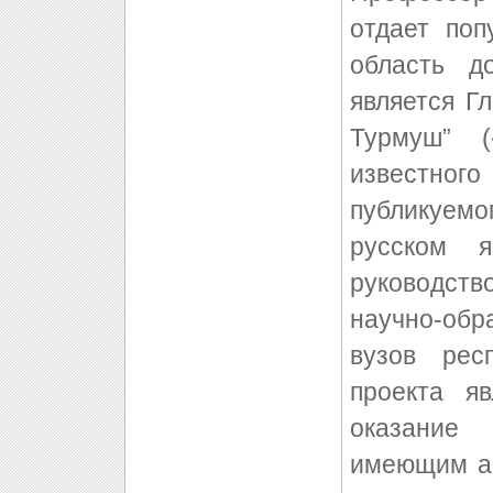
отдает поп
область д
является Г
Турмуш” 
известног
публикуем
русском 
руководств
научно-обр
вузов рес
проекта яв
оказание 
имеющим ас