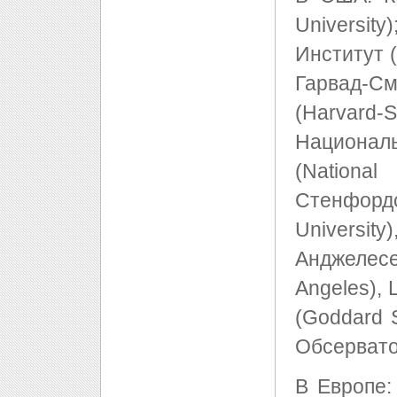
Universit
Институт (
Гарвад-С
(Harvard-S
Национа
(Nationa
Стенфор
Universit
Анджелесе
Angeles),
(Goddard 
Обсервато
В Европе: 