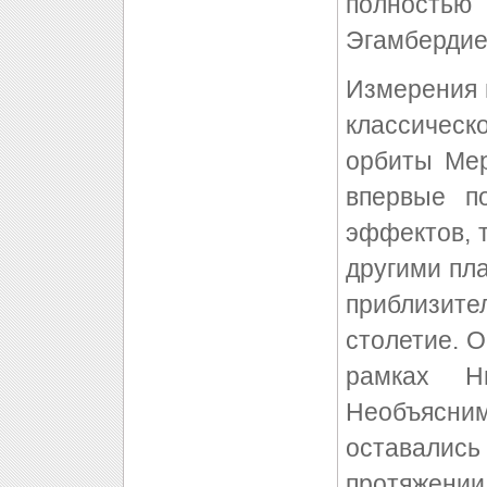
полность
Эгамбердие
Измерения 
классическ
орбиты Мер
впервые п
эффектов, 
другими пл
приблизите
столетие. 
рамках Нь
Необъясним
оставались
протяжен