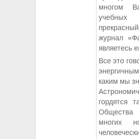
многом В
учебных 
прекрасны
журнал «Ф
являетесь е
Все это гов
энергичны
каким мы з
Астроном
гордятся 
Общества 
многих н
человечески