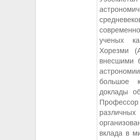
астрономич
средневе
современн
ученых ка
Хорезми (A
внесшими 
астрономи
большое к
доклады о
Профессор 
различны
организова
вклада в м