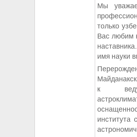
Мы уважае
профессио
только узб
Вас любим 
наставника
имя науки в
Перерожд
Майданакск
к веду
астроклим
оснащенно
института 
астрономич