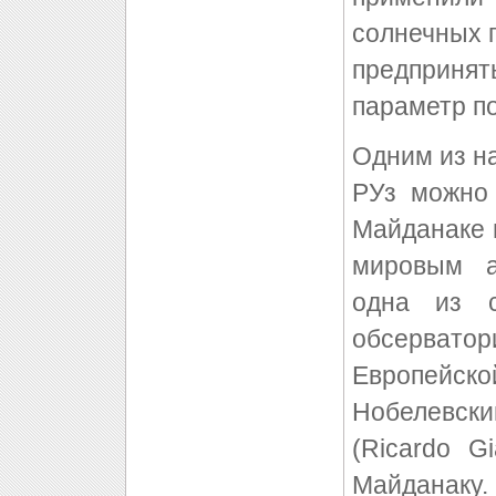
солнечных п
предприн
параметр п
Одним из н
РУз можно 
Майданаке 
мировым а
одна из 
обсерватор
Европейс
Нобелевск
(Ricardo G
Майданаку.