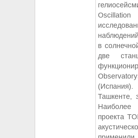
гелиосейс
Oscillat
исследов
наблюдений
в солнечно
две стан
функциони
Observator
(Испания)
Ташкенте, 
Наиболее 
проекта TO
акустическ
применили