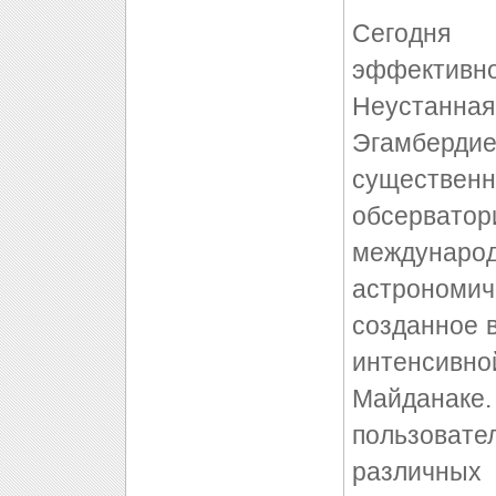
Сегодня 
эффективно
Неустан
Эгамберд
существен
обсерват
междунаро
астроном
созданное в
интенсив
Майданак
пользовате
различны