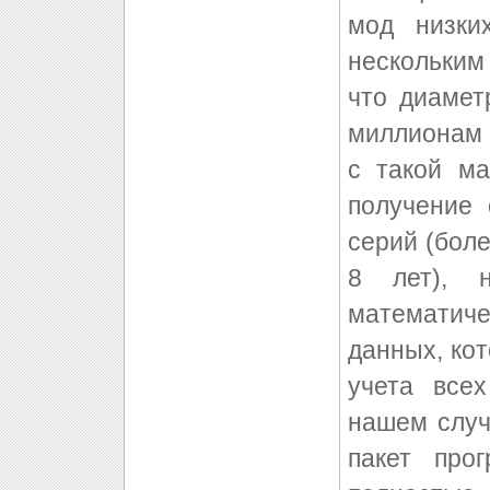
мод низки
нескольким
что диамет
миллионам 
с такой ма
получение
серий (бол
8 лет), 
математич
данных, ко
учета все
нашем случ
пакет про