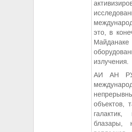
активизир
исследован
междунаро
это, в кон
Майданак
оборудов
излучения.
АИ АН РУ
междунар
непрерывны
объектов, 
галактик,
блазары, 