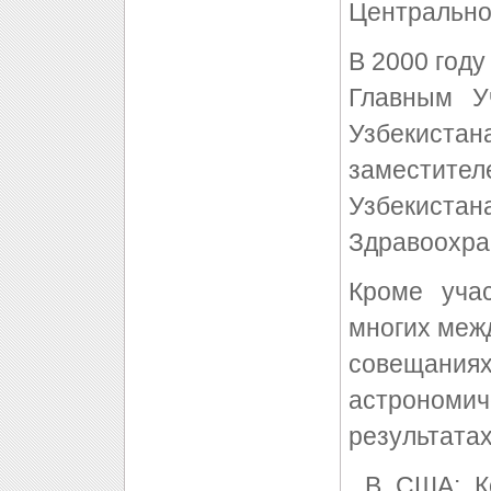
Центрально
В 2000 год
Главным У
Узбекистана
заместит
Узбекист
Здравоохра
Кроме уча
многих меж
совещани
астрономи
результатах
В США: Ко