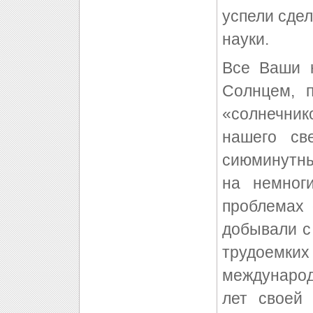
успели сдел
науки.
Все Ваши 
Солнцем, 
«солнечни
нашего св
сиюминутны
на немног
проблемах
добывали с
трудоемк
международ
лет своей 