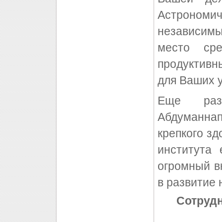
Астроном
независим
место ср
продуктив
для Ваших у
Еще раз
Абдуманн
крепкого зд
института 
огромный в
в развитие 
Сотрудн