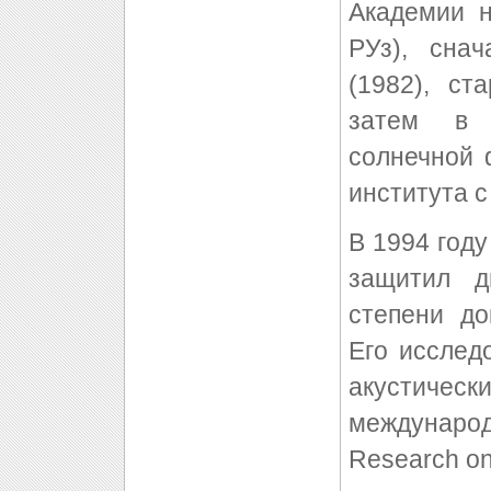
Академии н
РУз), сна
(1982), ст
затем в 
солнечной 
института с
В 1994 год
защитил д
степени до
Его исслед
акустичес
международ
Research on 