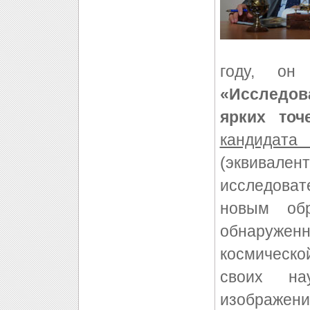
году, он
«Исследо
ярких точ
кандидат
(эквивалент
исследоват
новым обр
обнаружен
космическо
своих на
изображен