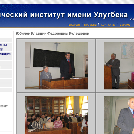
Юбилей Клавдии Федоровны Кулешевой
екты
ии
изация
я
шкент