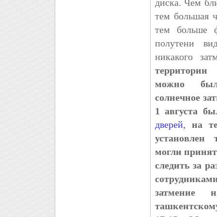
диска. Чем бл
тем большая ч
тем больше ф
полутени ви
никакого зат
территории
можно был
солнечное за
1 августа бы
дверей,
на т
установлен 
могли принят
следить за р
сотрудникам
затмение 
ташкентскому