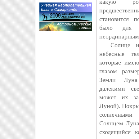
какую ро
предшеств
становится п
было для 
неординарным
Солнце и Л
небесные те
которые име
глазом разм
Земли Луна
далекими св
может их за
Луной). Покр
солнечными 
Солнцем Луна
сходящийся к