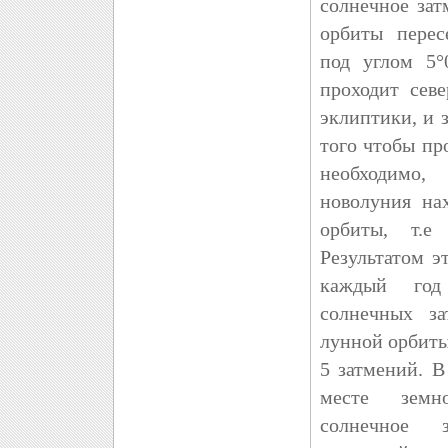
солнечное зат
орбиты перес
под углом 5°
проходит сев
эклиптики, и 
того чтобы пр
необходимо
новолуния на
орбиты, т.е
Результатом э
каждый год
солнечных за
лунной орбиты
5 затмений. 
месте земн
солнечное 