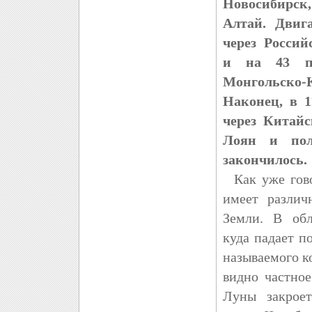
Новосибирск,
Алтай. Двиг
через Росси
и на 43 па
Монгольск
Наконец, в 
через Китай
Лоян и пол
закончилось.
Как уже гово
имеет различ
Земли. В обл
куда падает п
называемого к
видно частное
Луны закроет