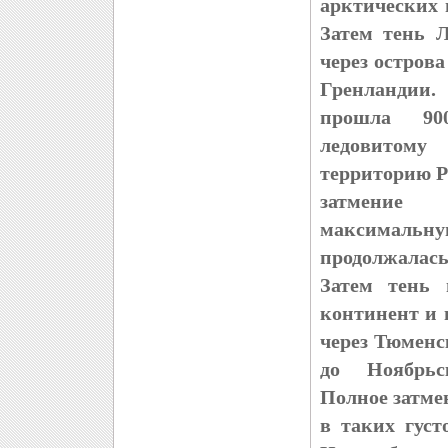
арктических
Затем тень 
через остров
Гренландии.
прошла 9
ледовитом
территорию Р
затмение
максимал
продолжала
Затем тень 
континент и 
через Тюменс
до Ноябрьс
Полное затме
в таких густ