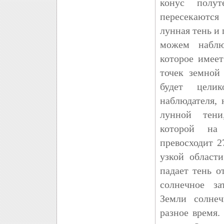
конус полу
пересекаютс
лунная тень и
можем наблю
которое имее
точек земной
будет цели
наблюдателя, 
лунной тени
которой на
превосходит 2
узкой област
падает тень о
солнечное з
Земли солнеч
разное время