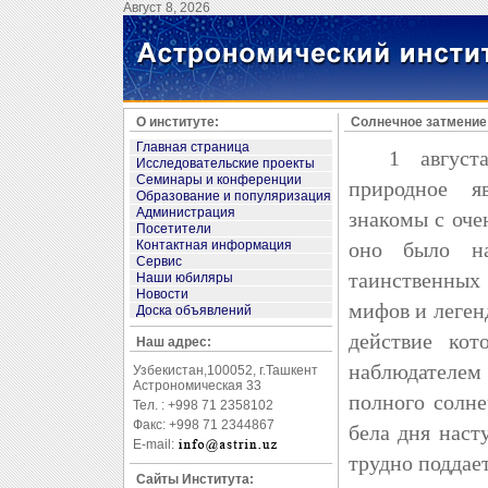
Август 8, 2026
О институте:
Солнечное затмение
Главная страница
1 августа 
Исследовательские проекты
Семинары и конференции
природное 
Образование и популяризация
Администрация
знакомы с оче
Посетители
Контактная информация
оно было н
Сервис
таинственны
Наши юбиляры
Новости
мифов и легенд
Доска объявлений
действие кот
Наш адрес:
наблюдателе
Узбекистан,100052, г.Ташкент
Астрономическая 33
полного солне
Тел. : +998 71 2358102
Факс: +998 71 2344867
бела дня наст
E-mail:
трудно поддае
Сайты Института: