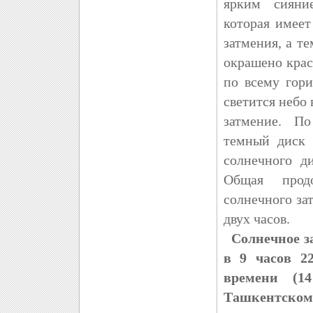
ярким сияни
которая имее
затмения, а т
окрашено крас
по всему гори
светится небо 
затмение. П
темный диск 
солнечного д
Общая прод
солнечного за
двух часов.
Солнечное з
в 9 часов 2
времени (1
Ташкентс