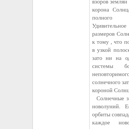
взоров землян
корона Солнц
полного с
Удивительн
размеров Солн
к тому , что 
в узкой полос
зато ни на о
системы б
неповторим
солнечного за
короной Солнц
Солнечные за
новолуний. 
орбиты совпад
каждое нов