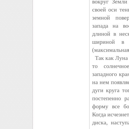
вокруг Земли
своей оси те
земной пове
запада на во
длиной в нес
шириной в 
(максимальная
Так как Луна 
то солнечно
западного кра
на нем появл
дуги круга то
постепенно р
форму все бо
Когда исчезне
диска, наступ