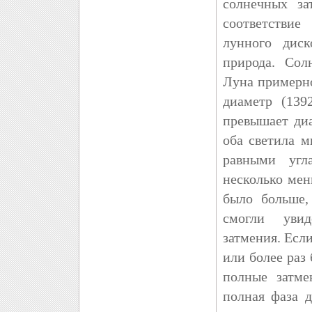
солнечных за
соответстви
лунного диск
природа. Со
Луна примерно
диаметр (139
превышает ди
оба светила 
равными угл
несколько ме
было больше,
смогли увид
затмения. Есл
или более раз
полные затме
полная фаза д