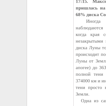
17:15. Макс
пришлась на 
68% диска Со
Иногда вм
наблюдаются 
когда края с
незакрытыми 
диска Луны то
происходит по
Луны от Земл
апогее) до 36
полной тени
374000 км и и
тени просто 
Земли.
Одна из сам