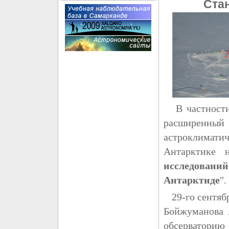
Стан
В частности 
расширенн
астроклимат
Антарктике 
исследовани
Антарктиде
".
29-го сентябр
Бойжуманова 
обсерваторию