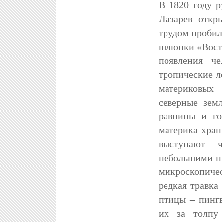
В 1820 году р
Лазарев откр
трудом пробил
шлюпки «Вост
появления че
тропические л
материковых
северные зем
равнины и го
материка хран
выступают 
небольшими п
микроскопичес
редкая травка
птицы – пинг
их за толпу