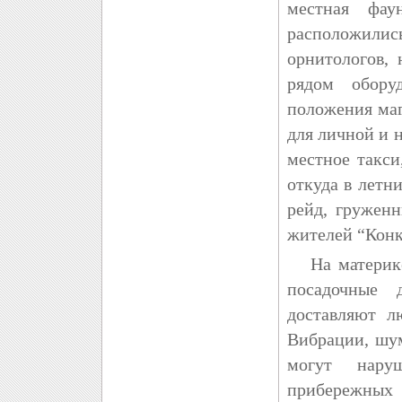
местная фау
расположилис
орнитологов,
рядом обору
положения маг
для личной и 
местное такси
откуда в летн
рейд, гружен
жителей “Конк
На материке 
посадочные 
доставляют л
Вибрации, шу
могут нару
прибережны