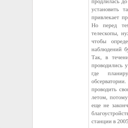
продлилась до
установить т
привлекает пр
Но перед те
телескопы, н
чтобы опреде
наблюдений б
Так, в течен
проводились 
где планир
обсерватории
проводить св
летом, потому
еще не законч
благоустрой
станции в 2005