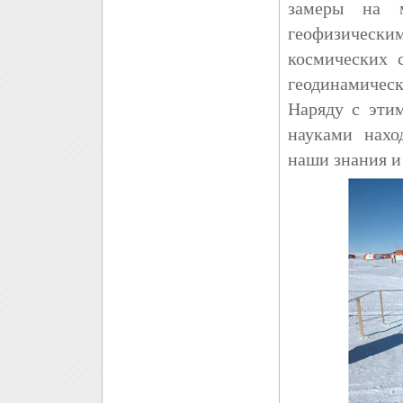
замеры на м
геофизичес
космических 
геодинамическ
Наряду с эти
науками нахо
наши знания и