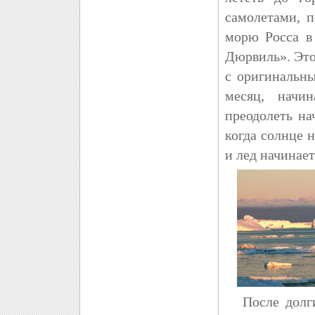
самолетами, 
морю Росса в
Дюрвиль». Это
с оригинальны
месяц, начи
преодолеть на
когда солнце 
и лед начинае
После долгих