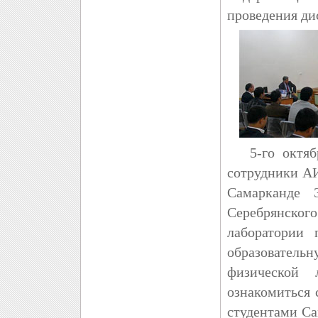
проведения д
5-го октябр
сотрудники А
Самарканде 
Серебрянско
лаборатории
образовател
физической 
ознакомиться
студентами Са