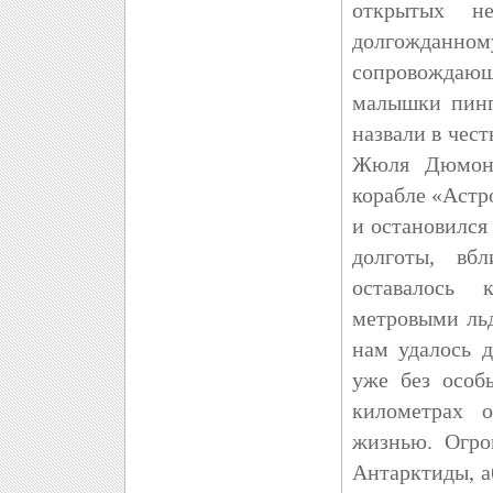
открытых н
долгожданному
сопровождаю
малышки пинг
назвали в чес
Жюля Дюмонт
корабле «Астр
и остановился
долготы, вб
оставалось 
метровыми льд
нам удалось 
уже без особ
километрах о
жизнью. Огро
Антарктиды, а