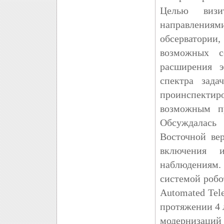
Целью визи
направлениям
обсерватори
возможных с
расширения э
спектра зада
проинспектиро
возможным п
Обсуждалась
Восточной ве
включения 
наблюдениям.
системой робо
Automated Tel
протяжении 4 
модернизаций