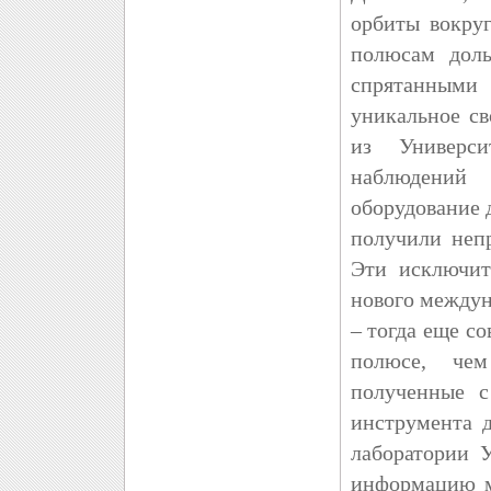
орбиты вокруг
полюсам доль
спрятанными 
уникальное с
из Универс
наблюдений
оборудование 
получили неп
Эти исключит
нового междун
– тогда еще с
полюсе, чем
полученные с
инструмента 
лаборатории 
информацию м