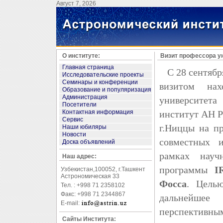
Август 7, 2026
О институте:
Визит профессора у
Главная страница
С 28 сентября
Исследовательские проекты
Семинары и конференции
визитом нах
Образование и популяризация
Администрация
университет
Посетители
Контактная информация
институт АН Р
Сервис
г.Ниццы на п
Наши юбиляры
Новости
совместных и
Доска объявлений
рамках науч
Наш адрес:
программы
I
Узбекистан,100052, г.Ташкент
Астрономическая 33
Фосса
. Цель
Тел. : +998 71 2358102
Факс: +998 71 2344867
дальнейшее 
E-mail:
перспективны
Сайты Института: