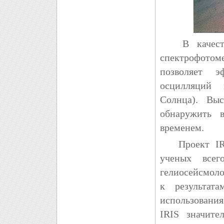
В качестве 
спектрофотом
позволяет э
осцилляций 
Солнца). Выс
обнаружить 
временем.
Проект IRIS
ученых всег
гелиосейсмоло
к результат
использовани
IRIS значите