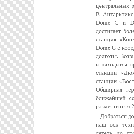
центральных р
В Антарктике
Dome C и Do
достигает бол
станция «Кон
Dome C с коор
долготы. Возв
и находится п
станции «Дюм
станции «Вост
Обширная тер
ближайшей со
разместиться 
Добраться до 
наш век техн
лететь до го