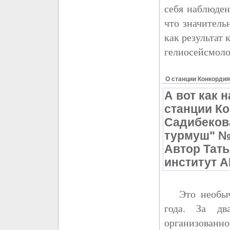
себя наблюде
что значител
как результат
гелиосейсмоло
О станции Конкордия
А вот как 
станции Ко
Садибекова
турмуш" № 
Автор
Тать
институт А
Это необычно
года. За дв
организованно