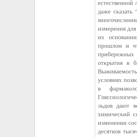
естественной 
даже сказать 
многочислен
измерения для
их основании
прошлом и чт
прибережных
открытия в б
Выживаемост
условиях позв
в фармакол
Гляссиологич
льдов дают в
химический с
изменении со
десятков тыся