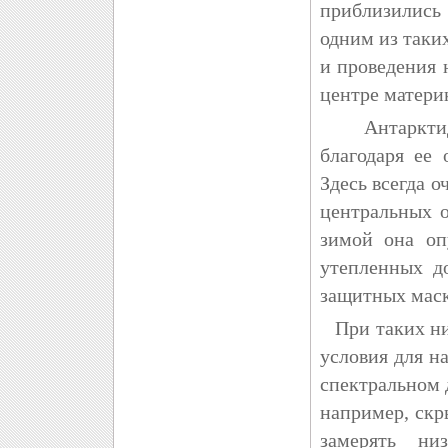
приблизились
одним из таки
и проведения
центре матери
Антарктидой
благодаря ее
Здесь всегда о
центральных о
зимой она оп
утепленных д
защитных маск
При таких ни
условия для н
спектральном 
например, скр
замерять ни