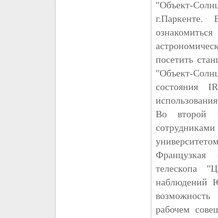
"Объект-Сол
г.Паркенте.
ознакомитьс
астрономичес
посетить ста
"Объект-Сол
состояния I
использования
Во второй п
сотрудниками
университето
Французкая 
телескопа "Ц
наблюдений Ю
возможность 
рабочем сове