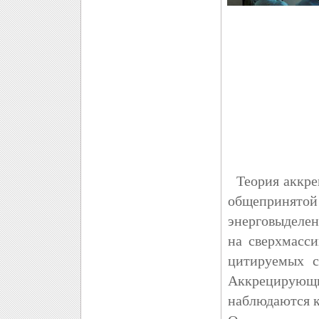
Теория аккре
общепринят
энерговыделен
на сверхмасс
цитируемых с
Аккрецирую
наблюдаются к