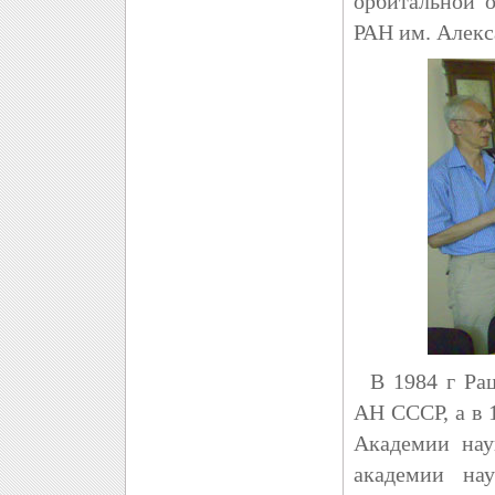
орбитальной о
РАН им. Алекс
В 1984 г Раш
АН СССР, а в 
Академии нау
академии на