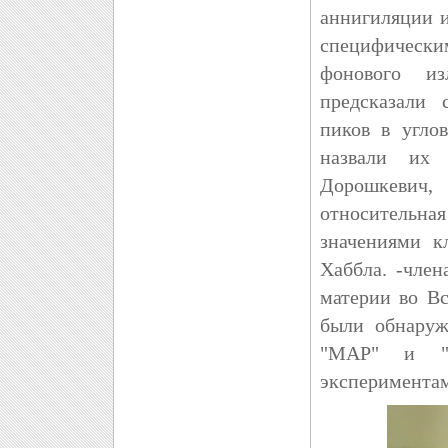
аннигиляции 
специфическ
фонового из
предсказали 
пиков в угло
назвали их 
Дорошкевич, 
относительн
значениями к
Хаббла. -чле
материи во Вс
были обнаруж
"MAP" и "P
экспериментам