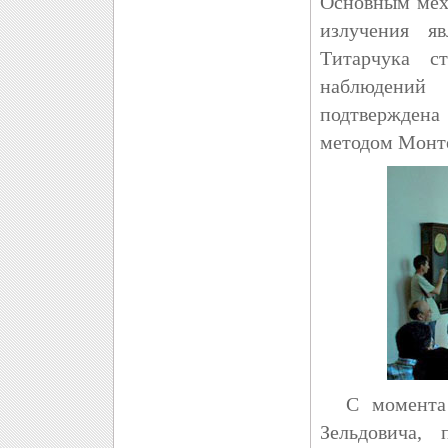
Основным мех
излучения яв
Титарчука с
наблюдений 
подтвержден
методом Монте
С момента о
Зельдовича,