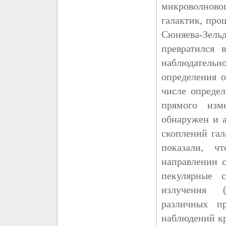
микроволново
галактик, про
Сюняева-Зел
превратился 
наблюдательн
определения 
числе опреде
прямого изм
обнаружен и а
скоплений гал
показали, ч
направлении 
пекулярные с
излучения (
различных п
наблюдений к