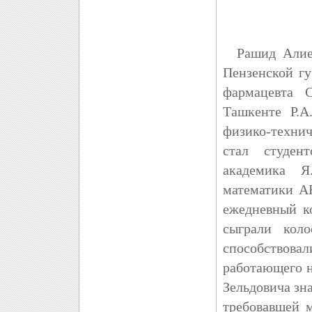
Рашид Алиеви
Пензенской г
фармацевта 
Ташкенте Р.А
физико-технич
стал студен
академика Я
математики А
ежедневный к
сыграли кол
способство
работающего н
Зельдовича зн
требовавшей 