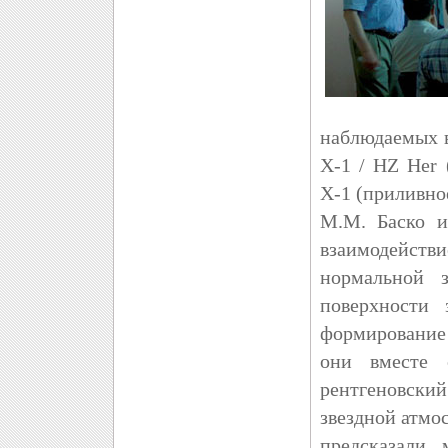
наблюдаемых в
X-1 / НZ Her 
Х-1 (приливно
М.М. Баско и
взаимодейств
нормальной з
поверхности 
формирование
они вместе 
рентгеновски
звездной атмо
предсказали