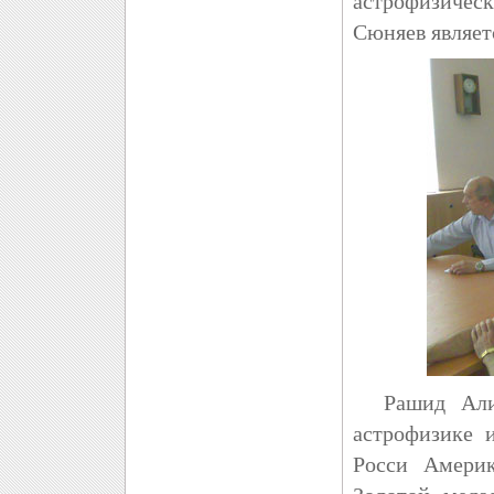
астрофизическ
Сюняев являет
Рашид Алиев
астрофизике 
Росси Америк