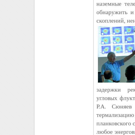
наземные тел
обнаружить и
скоплений, не
задержки ре
угловых флукт
Р.А. Сюняев
термализаци
планковского 
любое энергов