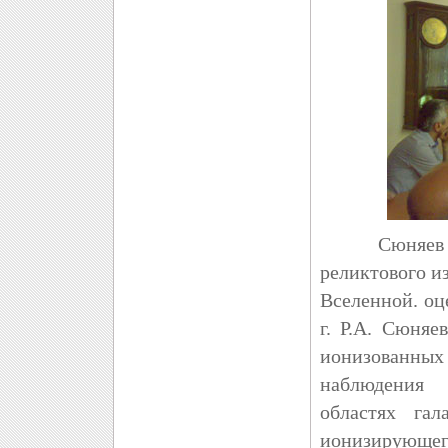
Сюняев (19
реликтового и
Вселенной. оц
г. Р.А. Сюняе
ионизованны
наблюдения 
областях га
ионизирующег