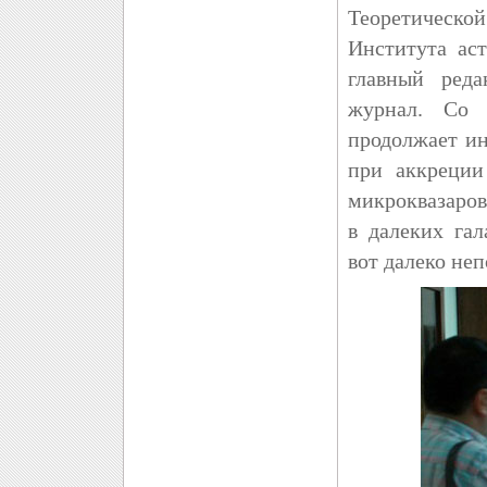
Теоретическо
Института ас
главный ред
журнал. Со 
продолжает ин
при аккреции
микроквазаров
в далеких га
вот далеко неп