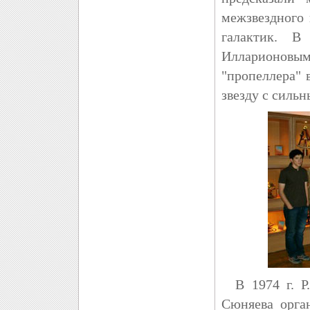
межзвездного 
галактик. В
Илларионовы
"пропеллера"
звезду с силь
В 1974 г. Р.З
Сюняева орга