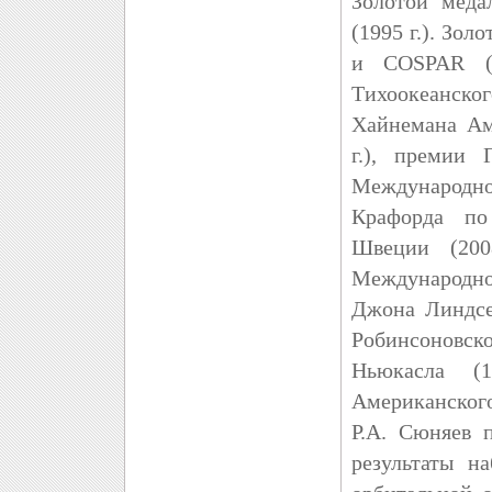
Золотой меда
(1995 г.). Зо
и COSPAR (1
Тихоокеанског
Хайнемана Ам
г.), премии 
Международног
Крафорда по
Швеции (200
Международно
Джона Линдсе
Робинсоновс
Ньюкасла (
Американского
Р.А. Сюняев 
результаты н