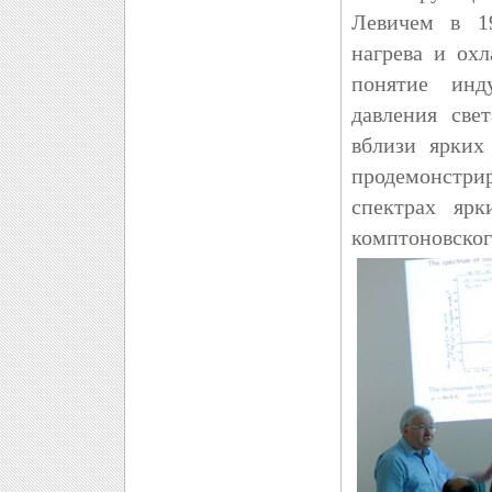
Левичем в 19
нагрева и ох
понятие инд
давления све
вблизи ярких
продемонстри
спектрах ярк
комптоновског