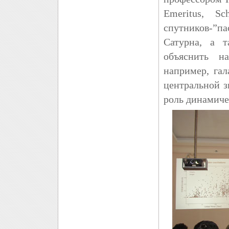
Emeritus, Sc
спутников-”п
Сатурна, а 
объяснить н
например, га
центральной з
роль динамиче