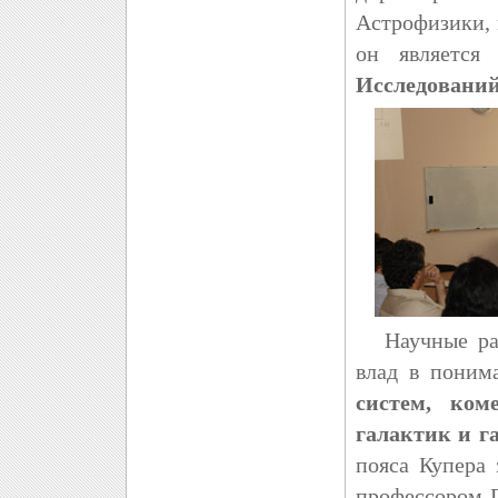
Астрофизики, 
он являетс
Исследований 
Научные рабо
влад в поним
систем, ком
галактик и г
пояса Купера
профессором П