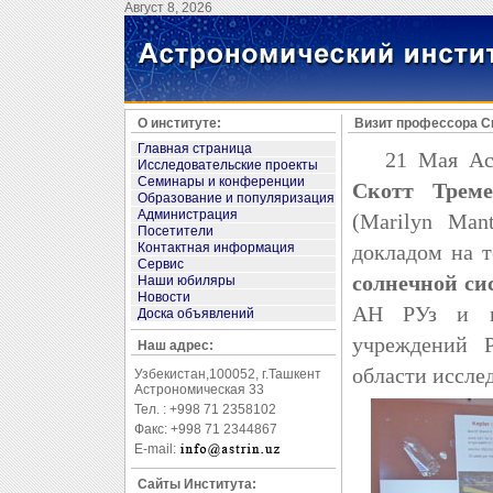
Август 8, 2026
О институте:
Визит профессора Ско
Главная страница
21 Мая Астр
Исследовательские проекты
Семинары и конференции
Скотт Трем
Образование и популяризация
Администрация
(Marilyn Man
Посетители
Контактная информация
докладом на т
Сервис
солнечной си
Наши юбиляры
Новости
АН РУз и пр
Доска объявлений
учреждений 
Наш адрес:
области иссле
Узбекистан,100052, г.Ташкент
Астрономическая 33
Тел. : +998 71 2358102
Факс: +998 71 2344867
E-mail:
Сайты Института: