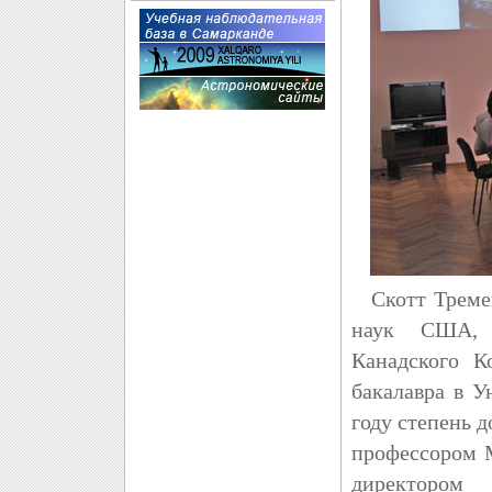
Скотт Тремей
наук США, 
Канадского К
бакалавра в У
году степень 
профессором М
директором