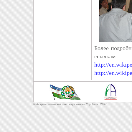
Более подроб
ссылкам
http://en.wikip
http://en.wiki
© Астрономический институт имени Улугбека,
2026