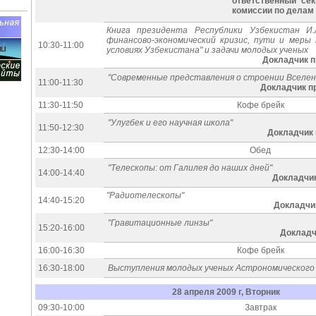
ответственный сек
комиссии по делам 
Книга президента Республики Узбекистан И.
финансово-экономический кризис, пути и меры 
10:30-11:00
условиях Узбекистана" и задачи молодых ученых
Докладчик п
"Современные представления о строении Вселен
11:00-11:30
Докладчик п
11:30-11:50
Кофе брейк
"Улугбек и его научная школа"
11:50-12:30
Докладчик 
12:30-14:00
Обед
"Телескопы: от Галилея до наших дней"
14:00-14:40
Докладчик 
"Радиотелескопы"
14:40-15:20
Докладчик
"Гравитационные линзы"
15:20-16:00
Докладчи
16:00-16:30
Кофе брейк
16:30-18:00
Выступления молодых ученых Астрономическог
28 апреля 2009 г, Вторник
09:30-10:00
Завтрак