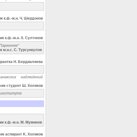
к к.ф.-м.н. Ч. Шердонов
к к.ф.-м.н. X. Султонов
 Паркенте"
 м.н.с. С. Tурсункулов
рантка Н. Бердиалиева
накских наблюдений
ик студент Ш. Xоликов
о института
к к.ф.-м.н. M. Mуминов
ик аспирант K. Холиков