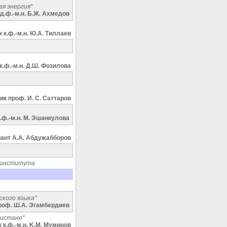
я энергия"
д.ф.-м.н. Б.Ж. Ахмедов
 к.ф.-м.н. Ю.A. Tиллаев
к.ф.-м.н. Д.Ш. Фозилова
к проф. И. С. Саттаров
.ф.-м.н. M. Эшанкулова
ант А.А. Абдужабборов
 института
ского языка"
роф. Ш.A. Эгамбердиев
кистане"
 к.ф.-м.н. K.M. Mуминов