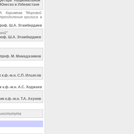
ретарь Национальной
Юнеско в Узбекистане
А. Каримова "Мировой
преодоления кризиса в
роф. Ш.А. Эгамбердиев
ной"
роф. Ш.А. Эгамбердиев
проф. M. Maмaдазимов
к.ф.-м.н. С.П. Ильясов
 к.ф.-м.н. A.С. Ходжаев
к к.ф.-м.н. T.A. Aхунов
о института