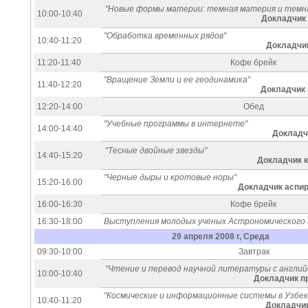
"Новые формы материи: темная материя и темна
10:00-10:40
Докладчик 
"Обработка временных рядов"
10:40-11:20
Докладчик
11:20-11:40
Кофе брейк
"Вращение Земли и ее геодинамика"
11:40-12:20
Докладчик 
12:20-14:00
Обед
"Учебные программы в интернете"
14:00-14:40
Докладчи
"Тесные двойные звезды"
14:40-15:20
Докладчик к
"Черные дыры и кротовые норы"
15:20-16:00
Докладчик аспир
16:00-16:30
Кофе брейк
16:30-18:00
Выступления молодых ученых Астрономического
29 апреля 2008 г, Среда
09:30-10:00
Завтрак
"Чтение и перевод научной литературы с англий
10:00-10:40
Докладчик п
"Космические и информационные системы в Узбе
10:40-11:20
Докладчик