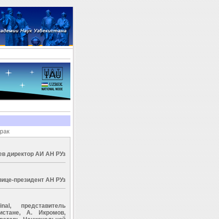
трак
ев директор АИ АН РУз
вице-президент АН РУз
nal, представитель
стане, A. Икромов,