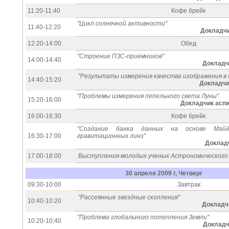
11:20-11:40
Кофе брейк
"Цикл солнечной активности"
11:40-12:20
Докладчи
12:20-14:00
Обед
"Строение ПЗС-приемников"
14:00-14:40
Докладчи
"Результаты измерения качества изображения в
14:40-15:20
Докладчик
"Проблемы измерения пепельного света Луны"
15:20-16:00
Докладчик аспи
16:00-16:30
Кофе брейк
"Создание банка данных на основе Майда
16:30-17:00
гравитационных линз"
Докладч
17:00-18:00
Выступления молодых ученых Астрономическог
30 апреля 2009 г, Четверг
09:30-10:00
Завтрак
"Рассеянные звездные скопления"
10:40-10:20
Докладчи
"Проблема глобального потепления Земли"
10:20-10:40
Докладч