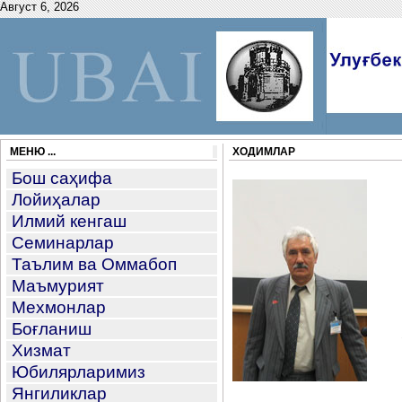
Август 6, 2026
МЕНЮ ...
ХОДИМЛАР
Бош саҳифа
Лойиҳалар
Илмий кенгаш
Семинарлар
Таълим ва Оммабоп
Маъмурият
Мехмонлар
Боғланиш
Хизмат
Юбилярларимиз
Янгиликлар