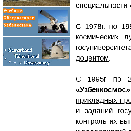
специальности 
С 1978г. по 1
космических л
госуниверситет
доцентом
.
С 1995г по 2
«Узбеккосмос»
прикладных пр
и заданий гос
контроль их вы