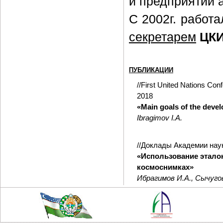
и предприятий а
С 2002г. работ
секретарем
ЦКИ
ПУБЛИКАЦИИ
//First United Nations Co
2018
«Main goals of the devel
Ibragimov I.A.
//Доклады Академии наук
«Использование этало
космоснимках»
Ибрагимов И.А., Сычугов