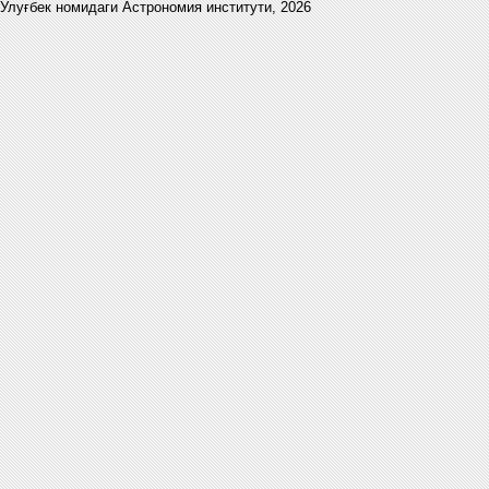
Улуғбек номидаги Астрономия институти,
2026