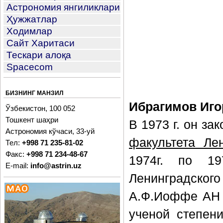
Астрономия янгиликлари
Ҳужжатлар
Ходимлар
Сайт Харитаси
Тескари алоқа
Spacecom
БИЗНИНГ МАНЗИЛ
Ибрагимов Иго
Ўзбекистон, 100 052
Тошкент шаҳри
В 1973 г. он за
Астрономия кўчаси, 33-уй
факультета Лен
Тел:
+998 71 235-81-02
Факс:
+998 71 234-48-67
1974г. по 19
E-mail:
info@astrin.uz
Ленинградско
А.Ф.Иоффе АН 
ученой степе