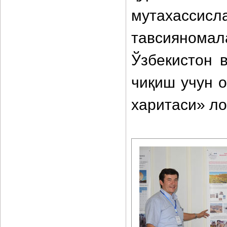
мутахасс
тавсияном
Ўзбекистон 
чиқиш учун 
харитаси» ло