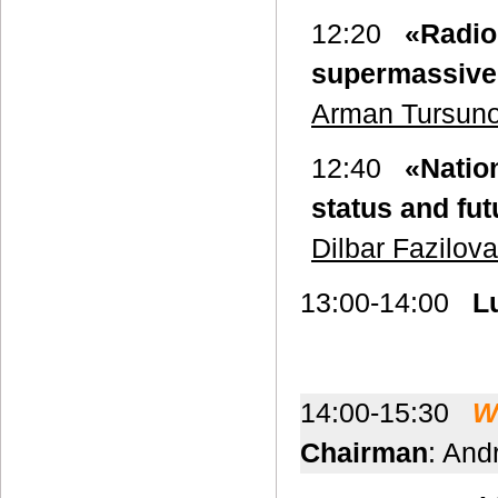
12:20
«Radio
supermassive
Arman Tursun
12:40
«Natio
status and fu
Dilbar Fazilova
13:00-14:00
L
14:00-15:30
W
Chairman
: And