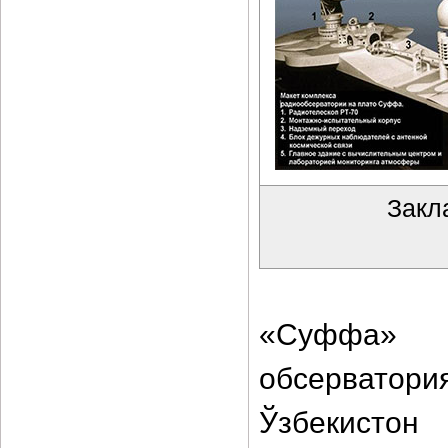
Закл
«Суффа» 
обсерватор
Ўзбекистон