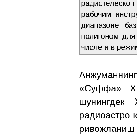
радиотелеско
рабочим инст
диапазоне, ба
полигоном для
числе и в реж
Анжуманнинг
«Суффа» ХР
шунингдек 
радиоастрон
ривожлан