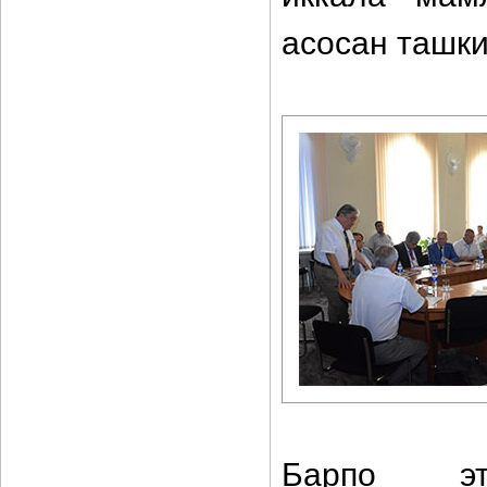
асосан ташки
Барпо эт