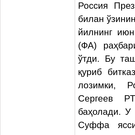
Россия Пре
билан ўзини
йилнинг июн
(ФА) раҳбар
ўтди. Бу та
қуриб битка
лозимки, Р
Сергеев Р
баҳолади. У
Суффа ясси