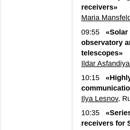
receivers»
Maria Mansfel
09:55
«Solar
observatory a
telescopes»
Ildar Asfandiya
10:15
«Highl
communication
Ilya Lesnov
, R
10:35
«Series
receivers for 