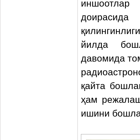
иншоотлар 
доирасид
қилингинлиг
йилда бош
давомида то
радиоастрон
қайта бошла
ҳам режалаш
ишини бошла