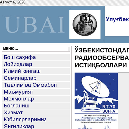
Август 6, 2026
МЕНЮ ...
ЎЗБЕКИСТОНДА
Бош саҳифа
РАДИООБСЕРВАТ
Лойиҳалар
ИСТИҚБОЛЛАРИ
Илмий кенгаш
Семинарлар
Таълим ва Оммабоп
Маъмурият
Мехмонлар
Боғланиш
Хизмат
Юбилярларимиз
Янгиликлар