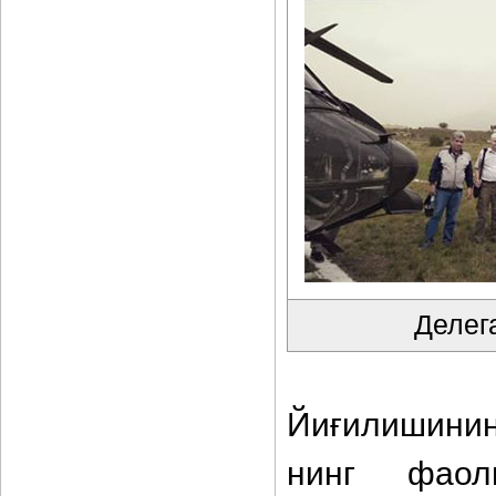
Делег
Йиғилишини
нинг фаол