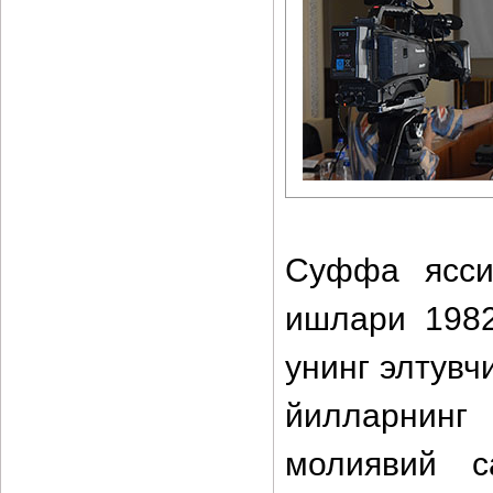
Суффа ясси
ишлари 198
унинг элтувч
йилларнинг
молиявий с