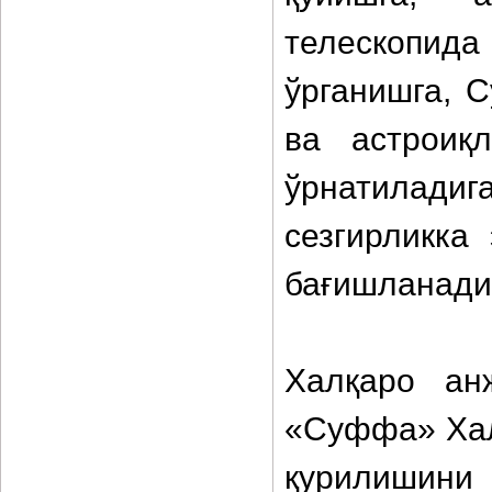
телескопида
ўрганишга, 
ва астроиқл
ўрнатилад
сезгирликка
бағишланади
Халқаро ан
«Суффа» Хал
қурилишини