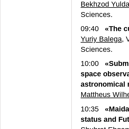
Bekhzod Yuld
Sciences.
09:40
«The c
Yuriy Balega
, 
Sciences.
10:00
«Submm
space observa
astronomical r
Mattheus Wilh
10:35
«Maida
status and Fu