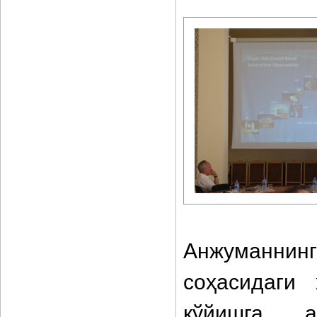
Анжуманнинг
соҳасидаги
қўйишга, а