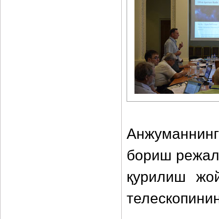
Анжуманнинг
бориш режал
қурилиш жо
телескопинин