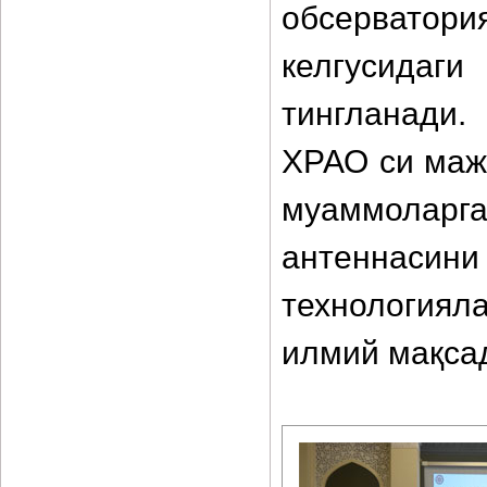
обсервато
келгусидаг
тингланади
ХРАО си маж
муаммоларг
антеннасини
технология
илмий мақса