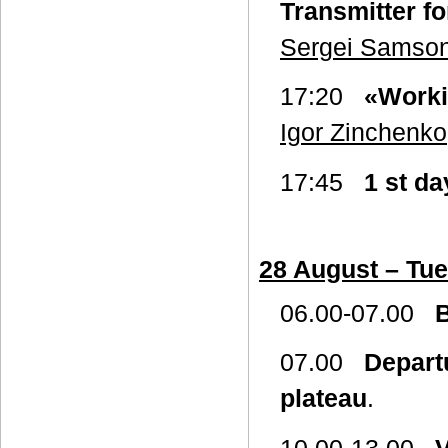
Transmitter f
Sergei Samso
17:20
«Worki
Igor Zinchenko
17:45
1 st d
28 August – Tu
06.00-07.00
B
07.00
Depart
plateau
.