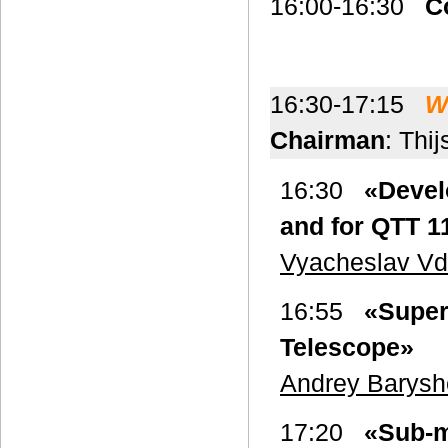
16:00-16:30
C
16:30-17:15
W
Chairman
: Thi
16:30
«Devel
and for QTT 1
Vyacheslav Vd
16:55
«Super
Telescope»
Andrey Barysh
17:20
«Sub-m