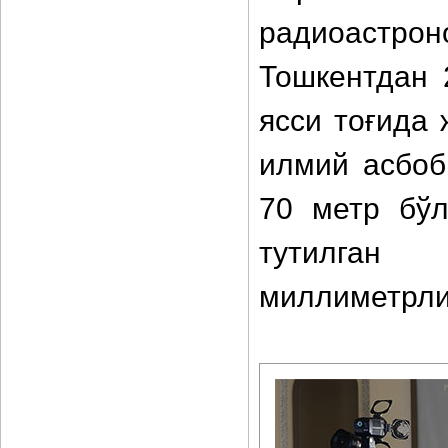
радиоастр
Тошкентдан 
ясси тоғида
илмий асбоб
70 метр бўл
тутилган 
миллиметрли