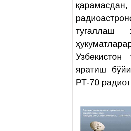
қарамасда
радиоастро
тугаллаш 
ҳукуматлара
Узбекистон
яратиш бўй
РТ-70 радиот