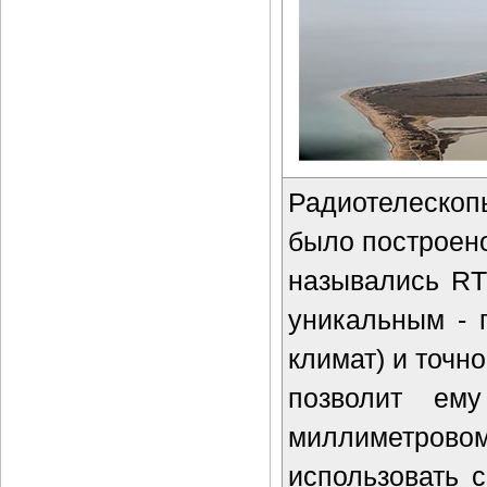
Радиотелескоп
было построено
назывались RT
уникальным - 
климат) и точн
позволит ем
миллиметровом
использовать 