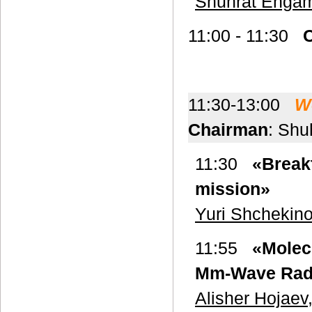
Shuhrat Ehgam
11:00 - 11:30
C
11:30-13:00
W
Chairman
: Shu
11:30
«Break
mission»
Yuri Shchekin
11:55
«Molec
Mm-Wave Rad
Alisher Hojaev