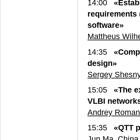
14:00
«Estab
requirements (
software»
Mattheus Wilh
14:35
«Compl
design»
Sergey Shesn
15:05
«The e
VLBI network
Andrey Roman
15:35
«QTT p
Jun Ma
, China