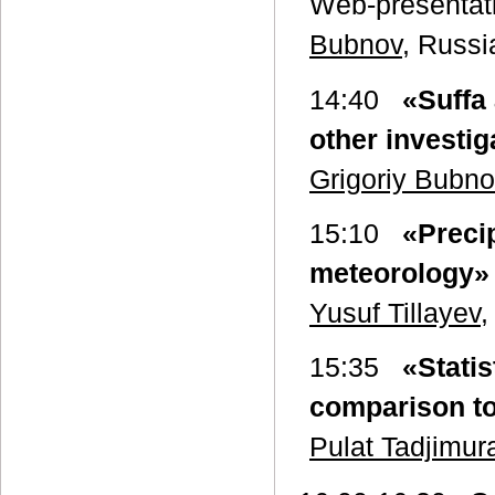
Web-presentati
Bubnov
, Russi
14:40
«Suffa
other investi
Grigoriy Bubno
15:10
«Preci
meteorology»
Yusuf Tillayev
,
15:35
«Stati
comparison t
Pulat Tadjimur