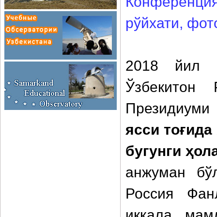
Конференци
рўйхати, фото
2018 йил 2
Ўзбекитон 
Президиуми
ясси тоғида
бугунги ҳол
анжуман бў
Россия Фан
иккала мамл