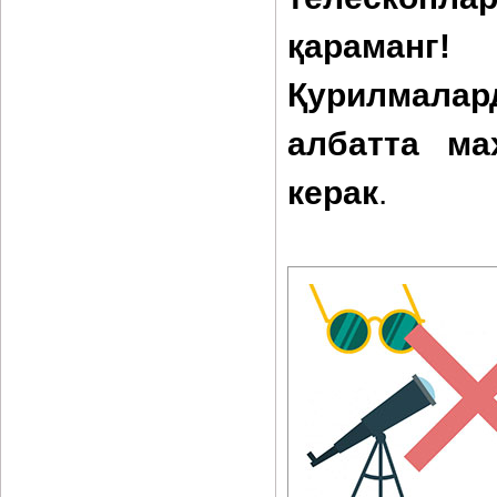
қараманг
Қурилмалар
албатта ма
керак
.