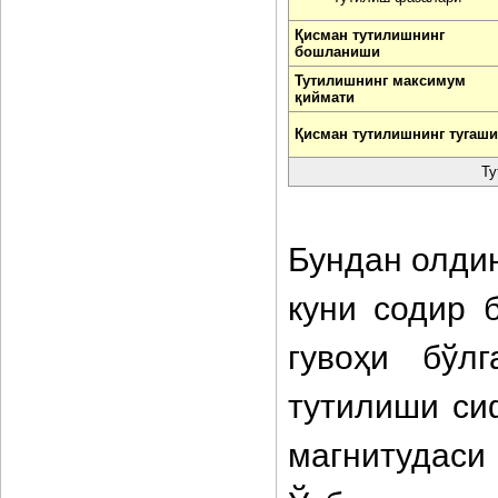
Қисман тутилишнинг
бошланиши
Тутилишнинг максимум
қиймати
Қисман тутилишнинг тугаши
Ту
Бундан олдин
куни содир 
гувоҳи бўл
тутилиши си
магнитуда