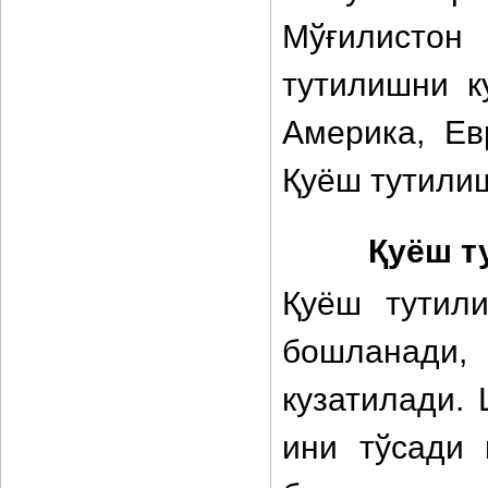
Мўғилистон
тутилишни к
Америка, Ев
Қуёш тутили
Қуёш т
Қуёш тутил
бошланади,
кузатилади.
ини тўсади 