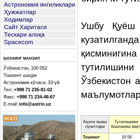
Астрономия янгиликлари
Ҳужжатлар
Ходимлар
Ушбу Қуёш 
Сайт Харитаси
Тескари алоқа
кузатилган
Spacecom
қисминигин
БИЗНИНГ МАНЗИЛ
тутилишини 
Ўзбекистон, 100 052
Тошкент шаҳри
Ўзбекистон 
Астрономия кўчаси, 33-уй
Тел:
+998 71 235-81-02
маълумотлар
Факс:
+998 71 234-48-67
E-mail:
info@astrin.uz
Аҳоли яшаш
Тутилишнинг
пунктлари
бошланиш вақт
Тошкент
16:58