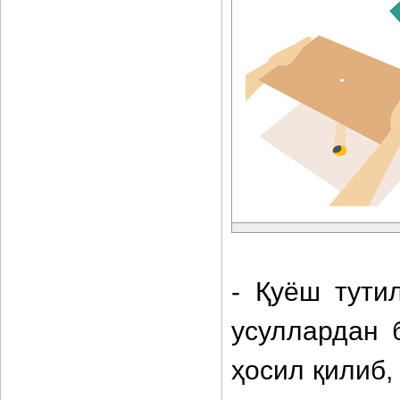
- Қуёш тути
усуллардан 
ҳосил қилиб,