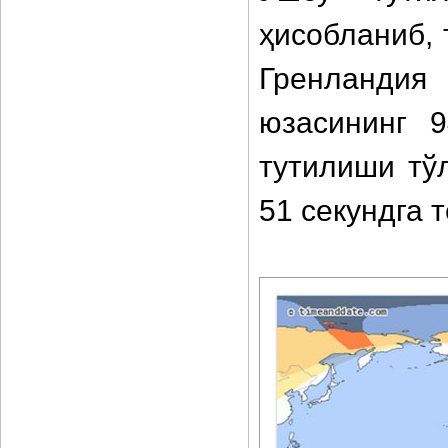
ҳисобланиб, 
Гренландия
юзасининг 
тутилиши тў
51 секундга 