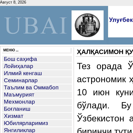
Август 8, 2026
МЕНЮ ...
ҲАЛҚАСИМОН ҚУ
Бош саҳифа
Тез орада Ў
Лойиҳалар
Илмий кенгаш
астрономик 
Семинарлар
Таълим ва Оммабоп
10 июн кун
Маъмурият
Мехмонлар
бўлади. Б
Боғланиш
Хизмат
Ўзбекистон 
Юбилярларимиз
биринчи тут
Янгиликлар