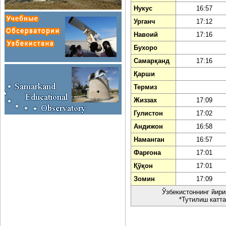
Нукус
16:57
Урганч
17:12
Навоий
17:16
Бухоро
Самарқанд
17:16
Қарши
Термиз
Жиззах
17:09
Гулистон
17:02
Андижон
16:58
Наманган
16:57
Фарғона
17:01
Қўқон
17:01
Зомин
17:09
Ўзбекистоннинг йир
*Тутилиш катта