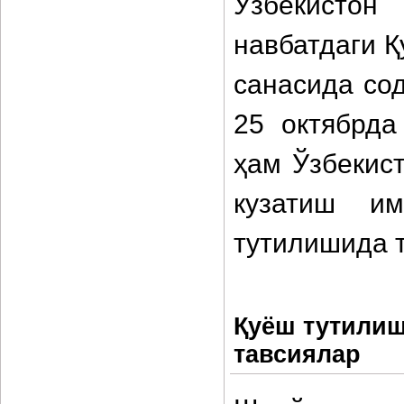
Ўзбекистон
навбатдаги Қ
санасида со
25 октябрда
ҳам Ўзбекис
кузатиш и
тутилишида т
Қуёш тутилиш
тавсиялар