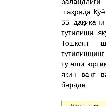
баландлиги
шаҳрида Қуё
55 дақиқани
тутилиши як
Тошкент ш
тутилишнин
тугаши юрти
яқин вақт в
беради.
Тутилиш фазалари