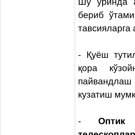
Шу ўринда 
бериб ўтами
тавсияларга 
- Қуёш тути
қора кўзо
пайвандлаш
кузатиш мумк
-
Оптик
телескопла