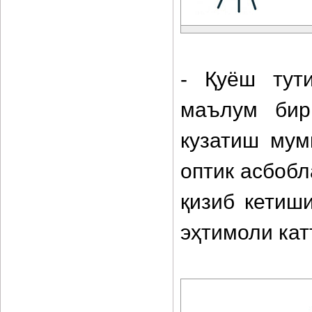
- Қуёш тут
маълум бир
кузатиш мум
оптик асбобл
қизиб кетиш
эҳтимоли кат