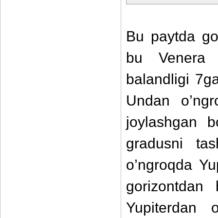
Bu paytda go
bu Venera s
balandligi 7g
Undan o’ngr
joylashgan b
gradusni tas
o’ngroqda Yup
gorizontdan 
Yupiterdan 