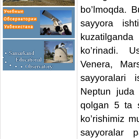
bo’lmoqda. B
sayyora ish
kuzatilgand
ko’rinadi. 
Venera, Mar
sayyoralari
Neptun juda x
qolgan 5 ta s
ko’rishimiz 
sayyoralar 