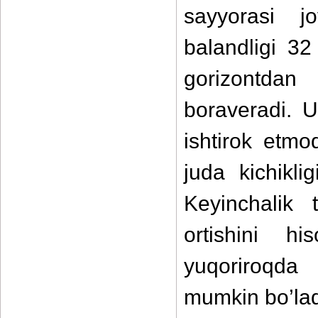
sayyorasi j
balandligi 32
gorizontdan 
boraveradi. 
ishtirok etmo
juda kichikli
Keyinchalik 
ortishini h
yuqoriroqda
mumkin bo’lad