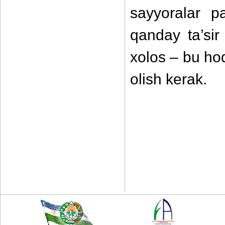
sayyoralar p
qanday ta’si
xolos – bu ho
olish kerak.