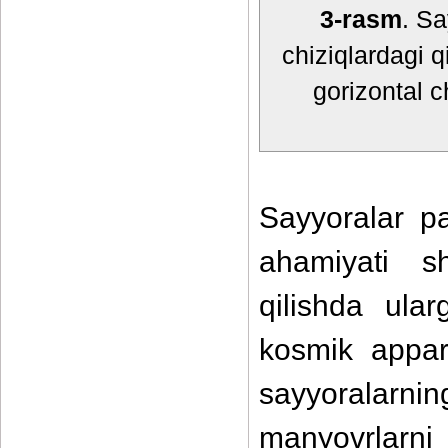
3-rasm
. Sa
chiziqlardagi q
gorizontal c
Sayyoralar p
ahamiyati sh
qilishda ula
kosmik appara
sayyoralarn
manyovrlarni