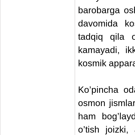
barobarga os
davomida kos
tadqiq qila o
kamayadi, ik
kosmik appara
Ko’pincha od
osmon jismlar
ham bog’layd
o’tish joizki