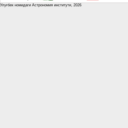
Улуғбек номидаги Астрономия институти,
2026