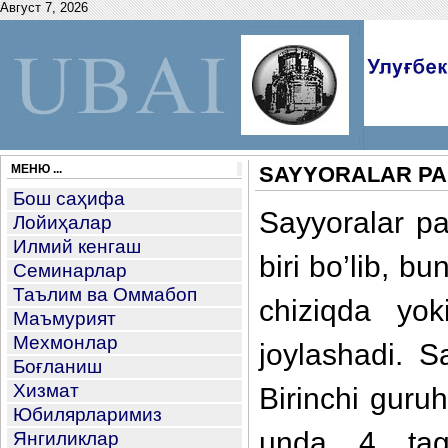
Август 7, 2026
МЕНЮ ...
SAYYORALAR PA
Бош саҳифа
Sayyoralar p
Лойиҳалар
Илмий кенгаш
biri bo’lib, b
Семинарлар
Таълим ва Оммабоп
chiziqda yok
Маъмурият
Мехмонлар
joylashadi. S
Боғланиш
Хизмат
Birinchi guru
Юбилярларимиз
unda 4 taga
Янгиликлар