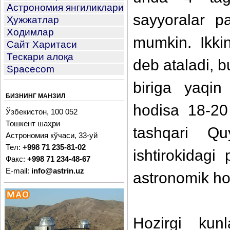
Астрономия янгиликлари
sayyoralar pa
Ҳужжатлар
Ходимлар
mumkin. Ikki
Сайт Харитаси
Тескари алоқа
deb ataladi, b
Spacecom
biriga yaqi
БИЗНИНГ МАНЗИЛ
hodisa 18-20
Ўзбекистон, 100 052
Тошкент шаҳри
tashqari Q
Астрономия кўчаси, 33-уй
Тел:
+998 71 235-81-02
ishtirokidag
Факс:
+998 71 234-48-67
E-mail:
info@astrin.uz
astronomik hod
Hozirgi kun