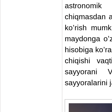
astronomik
chiqmasdan a
ko’rish mumk
maydonga o’z
hisobiga ko’r
chiqishi vaq
sayyorani 
sayyoralarini