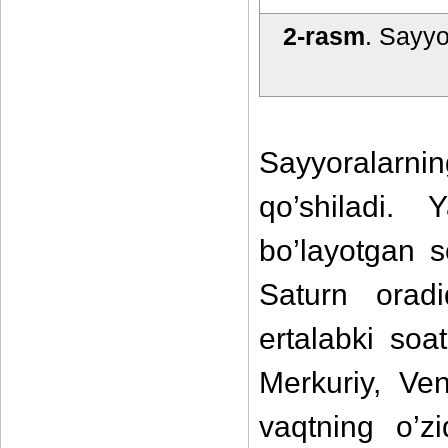
2-rasm
. Sayyo
Sayyoralarni
qo’shiladi
bo’layotgan 
Saturn oradi
ertalabki soa
Merkuriy, Ven
vaqtning o’z