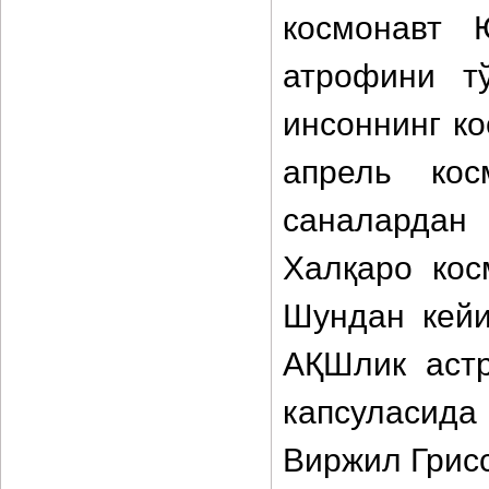
космонавт 
атрофини т
инсоннинг к
апрель кос
саналардан
Халқаро кос
Шундан кейи
АҚШлик астр
капсуласида
Виржил Грисс