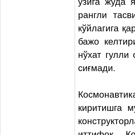
ўзига жуда 
рангли тасв
кўйлагига қа
бажо келтир
нўхат гулли 
сиғмади.
Космонавтик
киритишга м
конструкто
иттифоқ Ко