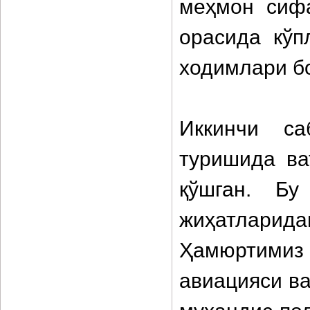
меҳмон сифа
орасида кўп
ходимлари бо
Иккинчи са
туришида ва
қўшган. Бу
жиҳатларида
Ҳамюртими
авиацияси ва