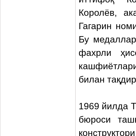
Королёв, а
Гагарин номи
Бу медаллар
фахрли ҳис
кашфиётлари
билан тақдир
1969 йилда 
бюроси таш
конструктор