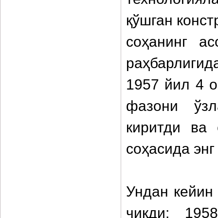
қўшган конст
соҳанинг ас
раҳбарлиги
1957 йил 4 о
фазони ўзл
киритди ва 
соҳасида энг
Ундан кейин
чиқди: 19