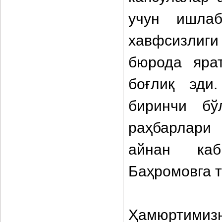
учун ишлаб
хавфсизлиг
бюрода ярат
боғлиқ эди
биринчи бў
раҳбарлари
айнан каб
Баҳромовга т
Ҳамюртимизн