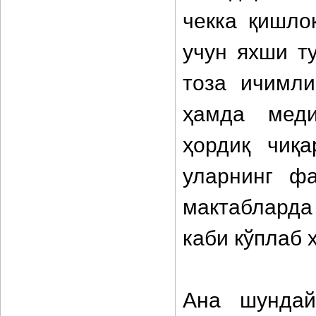
чекка қишло
учун яхши т
тоза ичимли
ҳамда меди
ҳордиқ чиқ
уларнинг фа
мактабларда
каби кўплаб
Ана шундай