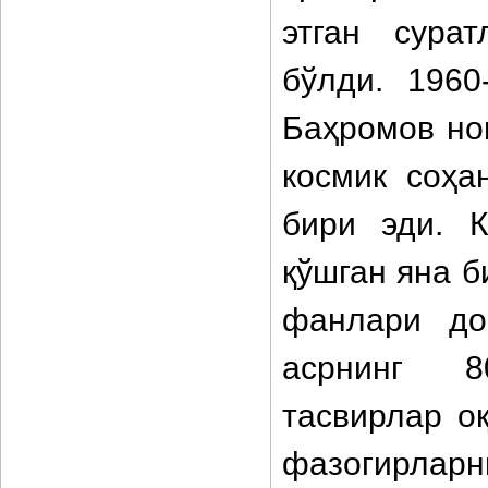
этган сура
бўлди. 1960
Баҳромов ном
космик соҳа
бири эди. К
қўшган яна 
фанлари до
асрнинг 8
тасвирлар оқ
фазогирларни