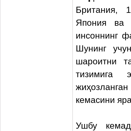
Британия, 
Япония ва 
инсоннинг ф
Шунинг учу
шароитни т
тизимига 
жиҳозланган
кемасини яра
Ушбу кемад