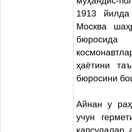
муҳандис-по
1913 йилда
Москва шаҳр
бюросид
космонавтл
ҳаётини таъ
бюросини бо
Айнан у раҳ
учун гермет
капсулалар 