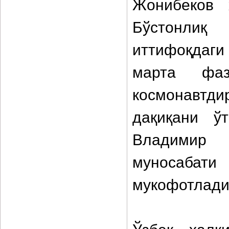
Жонибеков 
Бўстонлиқ 
иттифоқдаги
марта фаз
космонавтд
дақиқани ў
Владимир 
муносабати
мукофотлади