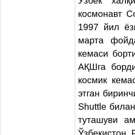
Ўзбек халқ
космонавт С
1997 йил ё
марта фойда
кемаси борт
АҚШга борди
космик кема
этган биринч
Shuttle била
туташуви а
Ўзбекистон 