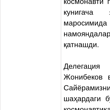
космонавти 
кунигача 
маросими
намояндала
қатнашди.
Делегация
Жонибеков 
Сайёрамизни
шаҳардаги б
космонавтик