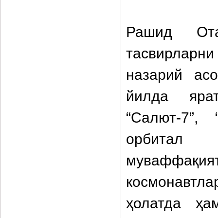
Рашид Ота
тасвирларни
назарий ас
йилда ярат
“Салют-7”, 
орбитал 
муваффақият
космонавтл
ҳолатда ҳа