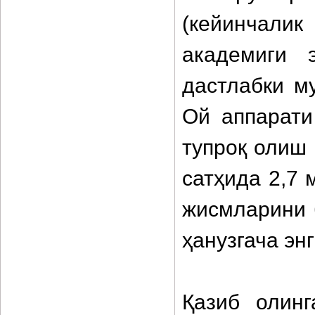
(кейинчали
академиги 
дастлабки м
Ой аппарати
тупроқ олиш
сатҳида 2,7 
жисмларини 
ҳанузгача эн
Қазиб олинг