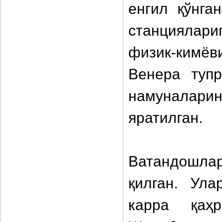
енгил қўнга
станциялари
физик-кимё
Венера тупр
намуналари
яратилган.
Ватандошлар
қилган. Ула
карра қаҳр