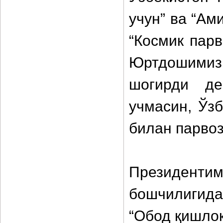
учун” ва “А
“Космик парв
Юртдошимиз 
шогирди де
учмасин, Ўз
билан парвоз
Президент
бошчилигида
“Обод қишлоқ