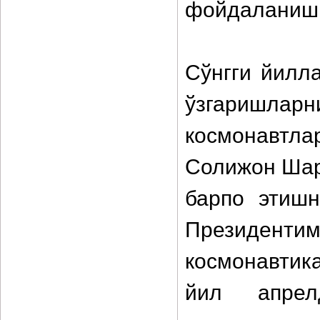
фойдаланишг
Сўнгги йилла
ўзгаришлар
космонавт
Солижон Шар
барпо этишн
Президен
космонавтик
йил апрел