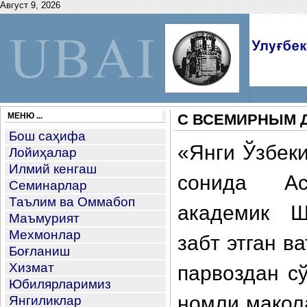
Август 9, 2026
МЕНЮ ...
С ВСЕМИРНЫМ 
Бош саҳифа
«Янги Ўзбеки
Лойиҳалар
Илмий кенгаш
сонида Ас
Семинарлар
Таълим ва Оммабоп
академик Ш
Маъмурият
Мехмонлар
забт этган 
Боғланиш
Хизмат
парвоздан сў
Юбилярларимиз
номли мақола
Янгиликлар