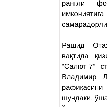
рангли фо
имкониятига
самарадорлиг
Рашид Отах
вақтида қи
“Салют-7” с
Владимир Л
рафиқасини 
шундаки, ўша