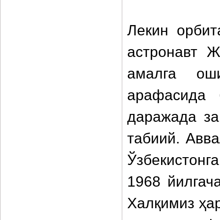
Лекин орбит
астронавт 
амалга ош
арафасида 
даражада за
табиий. Авв
Ўзбекистонга
1968 йилгач
Халқимиз ҳар