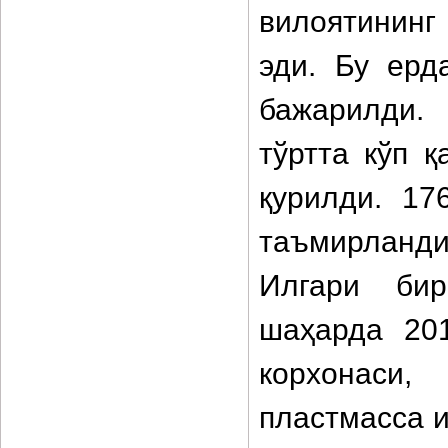
вилоятининг
эди. Бу ерд
бажарилди.
тўртта кўп қ
қурилди. 17
таъмирланди
Илгари бир
шаҳарда 201
корхонаси
пластмасса 