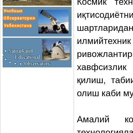
Космик тех
иқтисодиёт
шартларида
илмийтехник
ривожлантир
хавфсизлик
қилиш, таби
олиш каби м
Амалий ко
технологиял