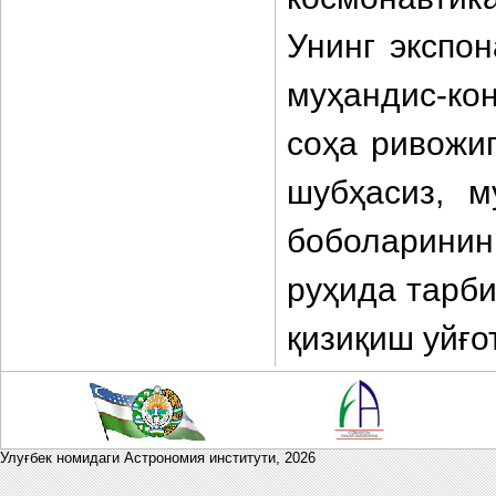
Унинг экспо
муҳандис-к
соҳа ривожиг
шубҳасиз, м
боболаринин
руҳида тарби
қизиқиш уйғо
Улуғбек номидаги Астрономия институти,
2026