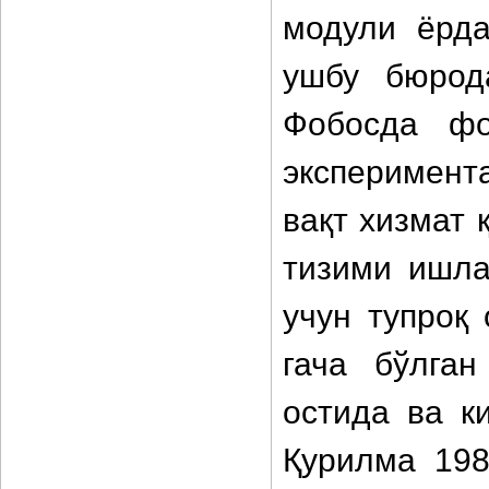
модули ёрда
ушбу бюрод
Фобосда фо
эксперимент
вақт хизмат 
тизими ишла
учун тупроқ
гача бўлга
остида ва к
Қурилма 198