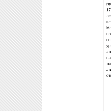
гл
17
ле
ис
Мо
по
со
ур
эт
на
те
эт
от