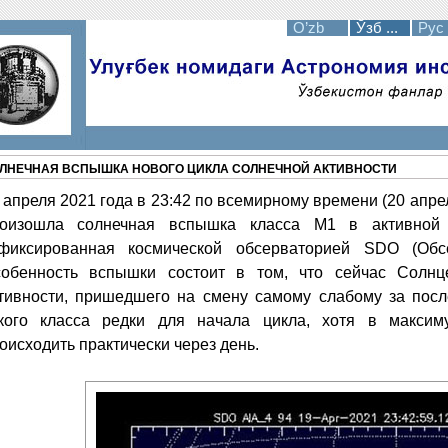
O’zb
Ўзб ...
Рус
ЛНЕЧНАЯ ВСПЫШКА НОВОГО ЦИКЛА СОЛНЕЧНОЙ АКТИВНОСТИ
 апреля 2021 года в 23:42 по всемирному времени (20 апре
оизошла солнечная вспышка класса M1 в активной
фиксированная космической обсерваторией SDO (Обсе
обенность вспышки состоит в том, что сейчас Солнц
тивности, пришедшего на смену самому слабому за посл
кого класса редки для начала цикла, хотя в максим
оисходить практически через день.