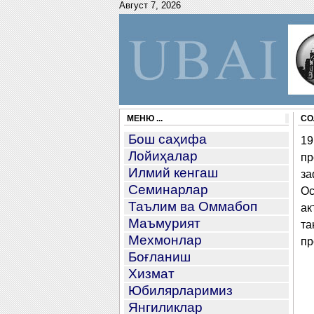
Август 7, 2026
МЕНЮ ...
СО
Бош саҳифа
19
Лойиҳалар
пр
Илмий кенгаш
за
Семинарлар
Ос
Таълим ва Оммабоп
ак
Маъмурият
та
Мехмонлар
пр
Боғланиш
Хизмат
Юбилярларимиз
Янгиликлар