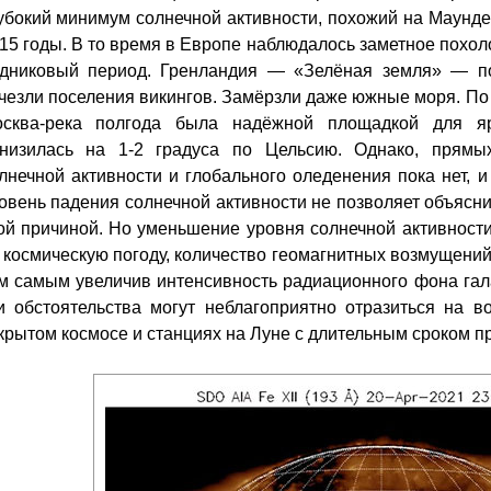
убокий минимум солнечной активности, похожий на Маунде
15 годы. В то время в Европе наблюдалось заметное похо
дниковый период. Гренландия — «Зелёная земля» — по
чезли поселения викингов. Замёрзли даже южные моря. По 
сква-река полгода была надёжной площадкой для яр
низилась на 1-2 градуса по Цельсию. Однако, прямы
лнечной активности и глобального оледенения пока нет, 
овень падения солнечной активности не позволяет объясн
ой причиной. Но уменьшение уровня солнечной активност
 космическую погоду, количество геомагнитных возмущений,
м самым увеличив интенсивность радиационного фона гала
и обстоятельства могут неблагоприятно отразиться на в
крытом космосе и станциях на Луне с длительным сроком 