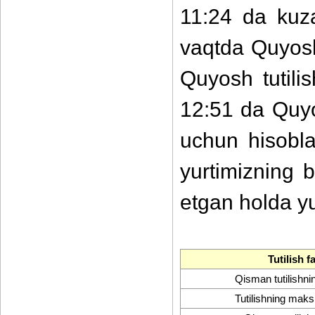
11:24 da kuz
vaqtda Quyoshn
Quyosh tutili
12:51 da Quyo
uchun hisobla
yurtimizning 
etgan holda yu
Tutilish f
Qisman tutilishni
Tutilishning mak