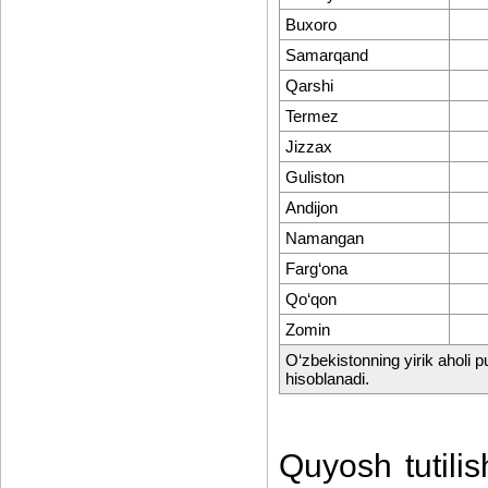
Buxoro
Samarqand
Qarshi
Termez
Jizzax
Guliston
Andijon
Namangan
Farg‘ona
Qo‘qon
Zomin
O‘zbekistonning yirik aholi p
hisoblanadi.
Quyosh tutili