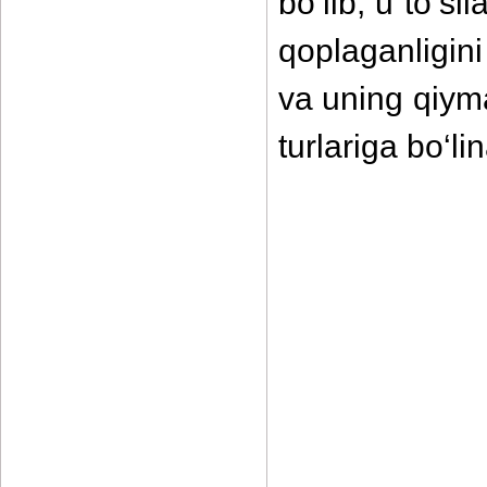
bo‘lib, u to‘s
qoplaganligini
va uning qiyma
turlariga bo‘lin