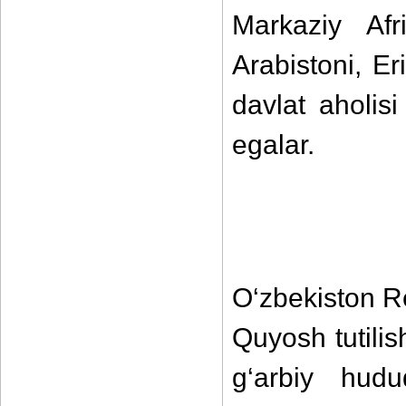
Markaziy Afr
Arabistoni, E
davlat aholis
egalar.
O‘zbekiston R
Quyosh tutili
g‘arbiy hudu