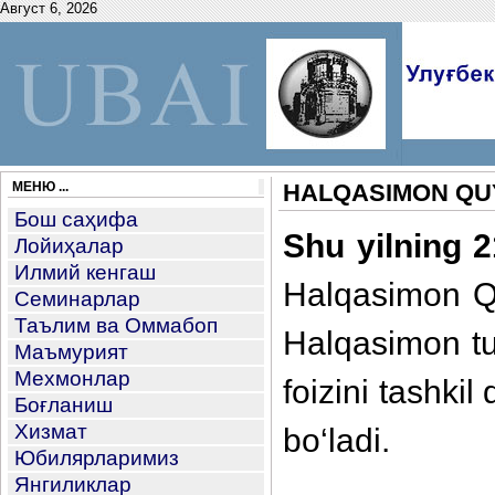
Август 6, 2026
МЕНЮ ...
HALQASIMON QUYO
Бош саҳифа
Shu yilning 2
Лойиҳалар
Илмий кенгаш
Halqasimon Quy
Семинарлар
Таълим ва Оммабоп
Halqasimon tut
Маъмурият
Мехмонлар
foizini tashkil
Боғланиш
Хизмат
bo‘ladi.
Юбилярларимиз
Янгиликлар