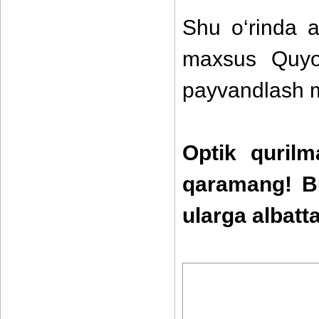
Shu o‘rinda a
maxsus Quyos
payvandlash 
Optik qurilm
qaramang! Bu
ularga albatt