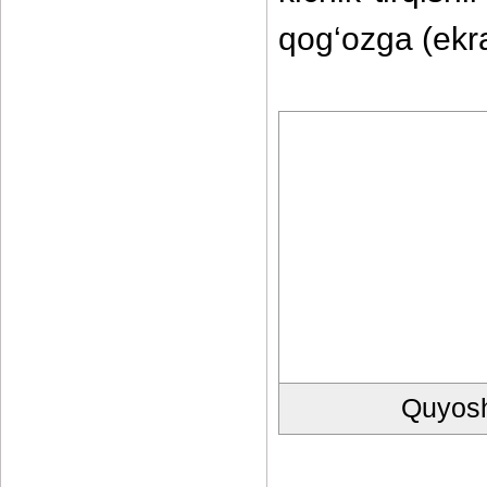
qog‘ozga (ekra
Quyosh 