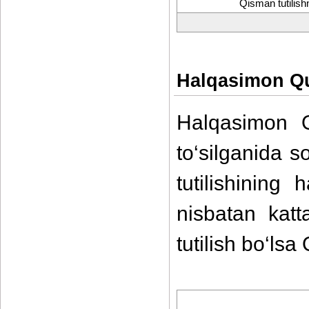
Qisman tutilish
Halqasimon Qu
Halqasimon Q
to‘silganida s
tutilishining
nisbatan katt
tutilish bo‘lsa