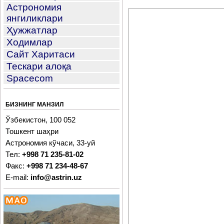
Астрономия
янгиликлари
Ҳужжатлар
Ходимлар
Сайт Харитаси
Тескари алоқа
Spacecom
БИЗНИНГ МАНЗИЛ
Ўзбекистон, 100 052
Тошкент шаҳри
Астрономия кўчаси, 33-уй
Тел:
+998 71 235-81-02
Факс:
+998 71 234-48-67
E-mail:
info@astrin.uz