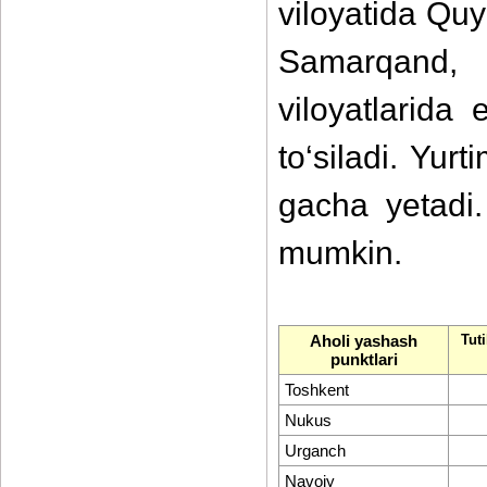
viloyatida Qu
Samarqand, 
viloyatlarid
to‘siladi. Yu
gacha yetadi. 
mumkin.
Aholi yashash
Tut
punktlari
Toshkent
Nukus
Urganch
Navoiy