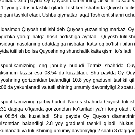
zatiladi. Shu paytda Oy Quyosh diametrining 38% ini to’sadi 
.1° yoy gradusni tashkil qiladi. Toshkent shahrida Quyosh tutil
qiqani tashkil etadi. Ushbu qiymatlar faqat Toshkent shahri uch
lqasimon Quyosh tutilishi deb Quyosh yuzasining markazi Oy t
hgichka yorug’ halqa hosil bo’lishiga aytiladi. Quyosh tutili
asidagi masofaning odatdagiga nisbatan kattaroq bo’lishi bilan
ytda tutilish bo’lsa Quyoshning shunchalik katta qismi to’siladi.
spublikamizning eng janubiy hududi Termiz shahrida Quyo
ksimum fazasi esa 08:54 da kuzatiladi. Shu paytda Oy Quyo
yoshning gorizontdan balandligi 10.8 yoy gradusni tashkil qil
:06 da yakunlanadi va tutilishining umumiy davomiyligi 2 soatu 1
spublikamizning garbiy hududi Nukus shahrida Quyosh tutilish
:31 daqiqa o’tganda gorizontdan ko’tariladi ya’ni tong otadi.
a 08:54 da kuzatiladi. Shu paytda Oy Quyosh diametrini
rizontdan balandligi 2.8 yoy gradusni tashkil qiladi. Nukus
kunlanadi va tutilishining umumiy davomiyligi 2 soatu 3 daqiqani