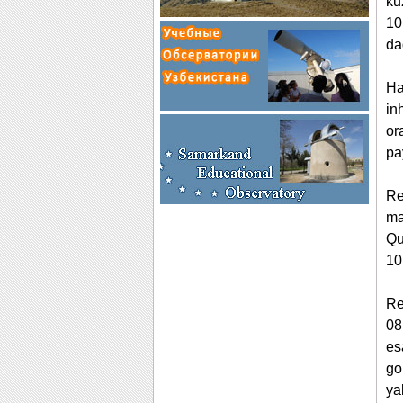
ku
10
da
Ha
in
or
pa
Re
ma
Qu
10
Re
08
es
go
ya