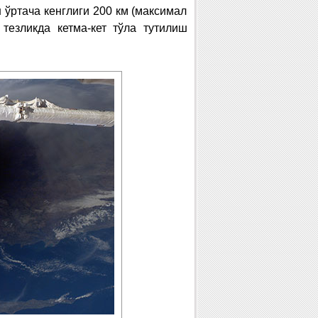
 ўртача кенглиги 200 км (максимал
 тезликда кетма-кет тўла тутилиш