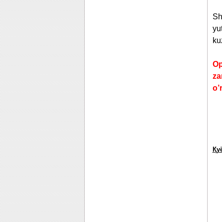
Sh
yu
ku
Op
za
o’
Қу