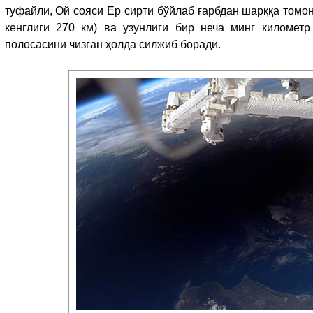
туфайли, Ой сояси Ер сирти бўйлаб ғарбдан шарққа томон
кенглиги 270 км) ва узунлиги бир неча минг километр
полосасини чизган ҳолда силжиб боради.