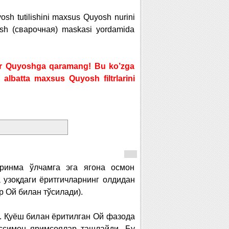
yosh tutilishini maxsus Quyosh nurini
lash (сварочная) maskasi yordamida
nhor Quyoshga qaramang! Bu ko’zga
 albatta maxsus Quyosh filtrlarini
ринма ўлчамга эга ягона осмон
узоқдаги ёритгичларнинг олдидан
р Ой билан тўсилади).
. Қуёш билан ёритилган Ой фазода
уссимон яримсоялар ташлайди. Бу