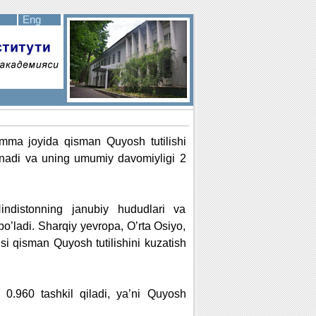
Eng
amma joyida qisman Quyosh tutilishi
lanadi va uning umumiy davomiyligi 2
indistonning janubiy hududlari va
bo’ladi. Sharqiy yevropa, O’rta Osiyo,
si qisman Quyosh tutilishini kuzatish
 0.960 tashkil qiladi, ya’ni Quyosh