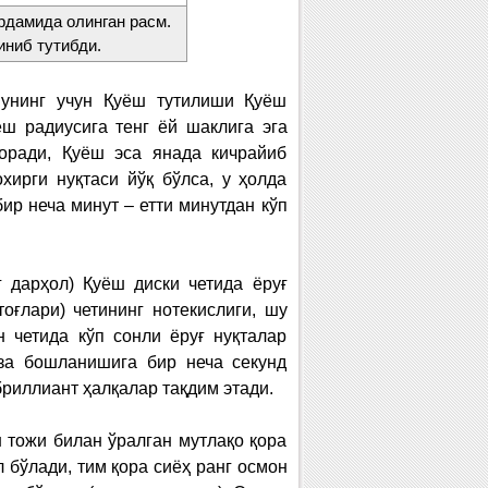
рдамида олинган расм.
иниб тутибди.
шунинг учун Қуёш тутилиши Қуёш
ёш радиусига тенг ёй шаклига эга
боради, Қуёш эса янада кичрайиб
хирги нуқтаси йўқ бўлса, у ҳолда
ир неча минут – етти минутдан кўп
 дарҳол) Қуёш диски четида ёруғ
оғлари) четининг нотекислиги, шу
 четида кўп сонли ёруғ нуқталар
за бошланишига бир неча секунд
бриллиант ҳалқалар тақдим этади.
 тожи билан ўралган мутлақо қора
 бўлади, тим қора сиёҳ ранг осмон