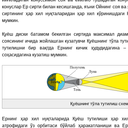
конуслар Ер сирти билан кесишганда, яъни Ойнинг соя ва 
сиртининг ҳар хил нуқталаридан ҳар хил кўринишдаги
мумкин.
Қуёш диски батамом бекилган сиртида максимал диа
соясининг ичида жойлашган кузатувчи Қуёшнинг тўла тут
тутилишни бир вақтда Ернинг кичик ҳудудидагина –
соҳасидагина кузатиш мумкин.
Қуёшнинг тўла тутилиш схе
Ернинг ҳар хил нуқталарида Қуёш тутилиши ҳар хи
атрофидаги ўз орбитаси бўйлаб ҳаракатланиши ва Е