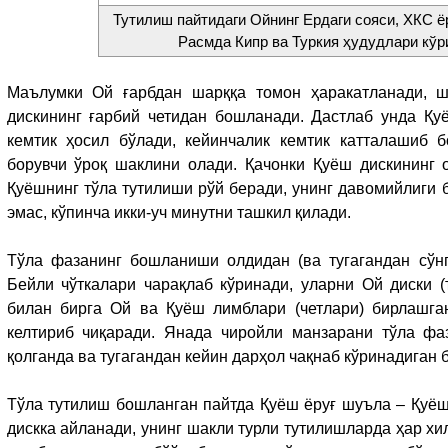
Тутилиш пайтидаги Ойнинг Ердаги сояси, ХКС ё
Расмда Кипр ва Туркия ҳудудлари кўр
Маълумки Ой ғарбдан шарққа томон ҳаракатланади, 
дискининг ғарбий четидан бошланади. Дастлаб унда Қу
кемтик ҳосил бўлади, кейинчалик кемтик катталашиб 
борувчи ўроқ шаклини олади. Қачонки Қуёш дискининг о
Қуёшнинг тўла тутилиши рўй беради, унинг давомийлиги б
эмас, кўпинча икки-уч минутни ташкил қилади.
Тўла фазанинг бошланиши олдидан (ва тугагандан сўнг
Бейли чўткалари чарақлаб кўринади, уларни Ой диски (т
билан бирга Ой ва Қуёш лимблари (четлари) бирлашган
келтириб чиқаради. Янада чиройли манзарани тўла фа
қолганда ва тугагандан кейин дарҳол чақнаб кўринадиган 
Тўла тутилиш бошланган пайтда Қуёш ёруғ шуъла – Қуёш
дискка айланади, унинг шакли турли тутилишларда ҳар хил