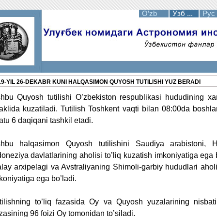
O’zb
Ўзб ...
Рус
19-YIL 26-DEKABR KUNI HALQASIMON QUYOSH TUTILISHI YUZ BERADI
hbu Quyosh tutilishi O’zbekiston respublikasi hududining x
aklida kuzatiladi. Tutilish Toshkent vaqti bilan 08:00da bosh
atu 6 daqiqani tashkil etadi.
hbu halqasimon Quyosh tutilishini Saudiya arabistoni, H
doneziya davlatlarining aholisi to’liq kuzatish imkoniyatiga ega 
lay arxipelagi va Avstraliyaning Shimoli-garbiy hududlari aholi
koniyatiga ega bo’ladi.
tilishning to’liq fazasida Oy va Quyosh yuzalarining nisbati
zasining 96 foizi Oy tomonidan to’siladi.