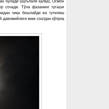
лган бўлади (шуълали ҳалқа). Осмон
р сочади. Тўла фазанинг тугаши
скидан чиқа бошлайди ва тутилиш
й давомийлиги икки соатдан кўпроқ