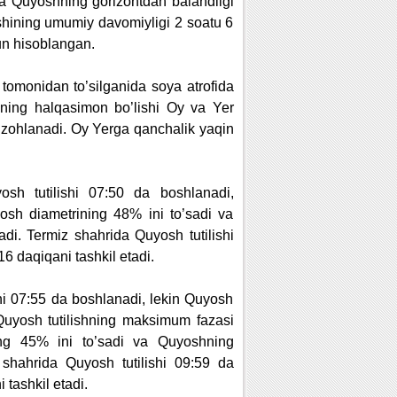
va Quyoshning gorizontdan balandligi
ishining umumiy davomiyligi 2 soatu 6
un hisoblangan.
omonidan to’silganida soya atrofida
shining halqasimon bo’lishi Oy va Yer
 izohlanadi. Oy Yerga qanchalik yaqin
sh tutilishi 07:50 da boshlanadi,
sh diametrining 48% ini to’sadi va
adi. Termiz shahrida Quyosh tutilishi
6 daqiqani tashkil etadi.
i 07:55 da boshlanadi, lekin Quyosh
 Quyosh tutilishning maksimum fazasi
ng 45% ini to’sadi va Quyoshning
 shahrida Quyosh tutilishi 09:59 da
 tashkil etadi.