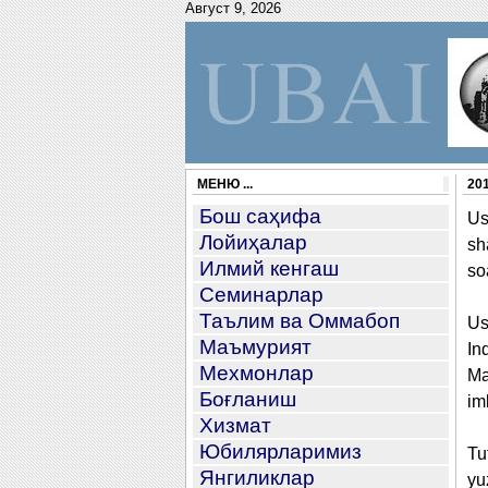
Август 9, 2026
МЕНЮ ...
20
Бош саҳифа
Us
Лойиҳалар
sh
Илмий кенгаш
so
Семинарлар
Таълим ва Оммабоп
Us
Маъмурият
In
Мехмонлар
Ma
Боғланиш
im
Хизмат
Юбилярларимиз
Tu
Янгиликлар
yu