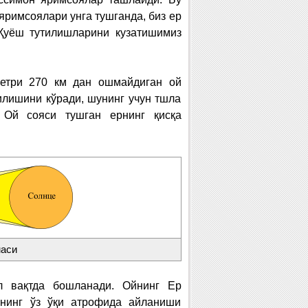
яримсоялари унга тушганда, биз ер
 Қуёш тутилишларини кузатишимиз
метри 270 км дан ошмайдиган ой
илишини кўради, шунинг учун тшла
 Ой сояси тушган ернинг қисқа
маси
л вақтда бошланади. Ойнинг Ер
рнинг ўз ўқи атрофида айланиши