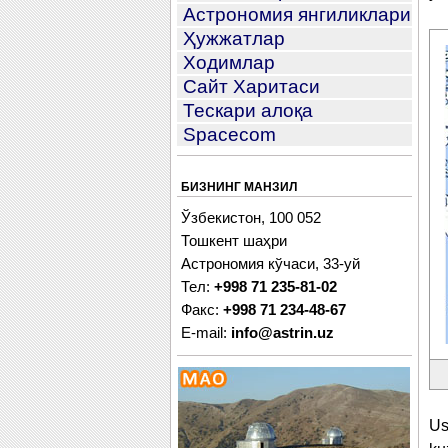
Астрономия янгиликлари
Ҳужжатлар
Ходимлар
Сайт Харитаси
Тескари алоқа
Spacecom
БИЗНИНГ МАНЗИЛ
Ўзбекистон, 100 052
Тошкент шаҳри
Астрономия кўчаси, 33-уй
Тел:
+998 71 235-81-02
Факс:
+998 71 234-48-67
E-mail:
info@astrin.uz
Us