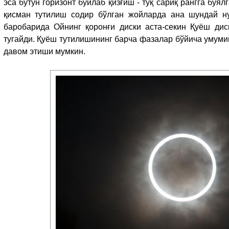
эса бутун горизонт бўйлаб қизғиш - тўқ сариқ рангга бўя
қисман тутилиш содир бўлган жойларда ана шундай ну
баробарида Ойнинг қоронғи диски аста-секин Қуёш ди
тугайди. Қуёш тутилишининг барча фазалар бўйича умуми
давом этиши мумкин.