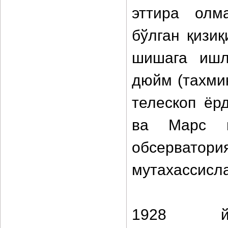
эттира олм
бўлган қизи
шишага ишл
дюйм (тахмин
телескоп ёр
ва Марс ю
обсерватори
мутахассисла
1928 й