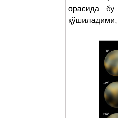
орасида бу
қўшиладими, 