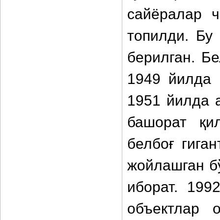
сайёралар ч
топилди. Бу
берилган. Б
1949 йилда 
1951 йилда 
башорат қи
белбоғ гиган
жойлашган б
иборат. 199
объектлар 