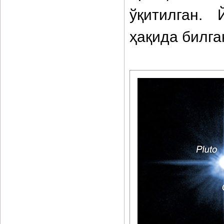
ўқитилган.
ҳақида билга