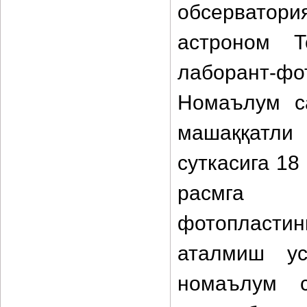
обсерватори
астроном 
лаборант-ф
Номаълум с
машаққатл
суткасига 18
расмга о
фотопласт
аталмиш ус
номаълум 