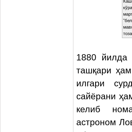
Каш
кўр
мар
"бе
мав
тоз
1880 йилда 
ташқари ҳам
илгари сур
сайёрани ҳа
келиб ном
астроном Лов