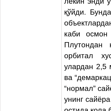
лекин энди 
қўйди. Бунд
объектларда
каби осмон
Плутондан 
орбитал ху
улардан 2,5 
ва “демаркац
“нормал” сай
унинг сайёр
остида қола 