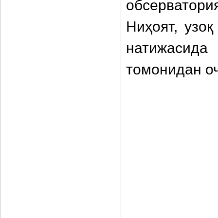
обсерватори
Ниҳоят, узо
натижасида
томонидан о