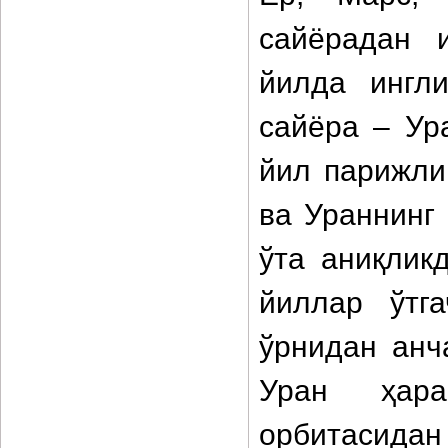
сайёрадан 
йилда ингл
сайёра – Ур
йил парижли
ва Ураннинг
ўта аниқлик
йиллар ўтг
ўрнидан анч
Уран ҳара
орбитасидан