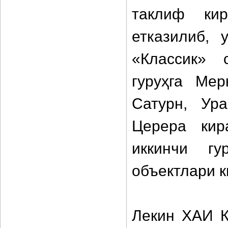
таклиф ки
етказилиб, 
«Классик» 
гуруҳга Мер
Сатурн, Ур
Церера кир
иккинчи гу
объектлари к
Лекин ХАИ К