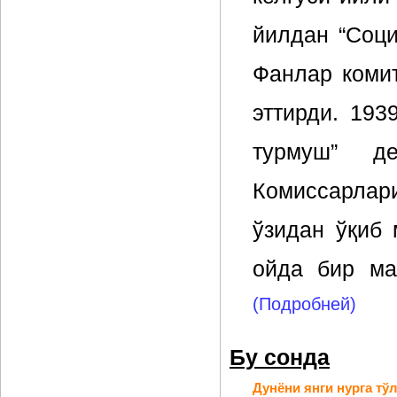
йилдан “Соци
Фанлар коми
эттирди. 193
турмуш” д
Комиссарлари
ўзидан ўқиб
ойда бир ма
(Подробней)
Бу сонда
Дунёни янги нурга тў