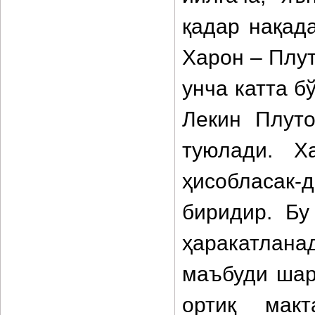
қадар нақад
Харон – Плут
унча катта б
Лекин Плуто
туюлади. Х
ҳисобласак
биридир. Бу
ҳаракатлан
маъбуди шар
ортиқ макт