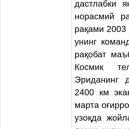
дастлабки я
норасмий ра
рақами 2003 
унинг коман
рақобат маъ
Космик тел
Эриданинг д
2400 км эка
марта оғирро
узоқда жойл