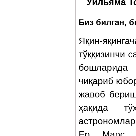
Уильяма Т
Биз билган, 
Яқин-яқинга
тўққизинчи с
бошларида 
чиқариб юбор
жавоб бериш
ҳақида тў
астрономлар
Ер, Марс,