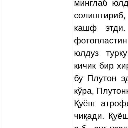
минглаб юлд
солиштириб,
кашф этди.
фотопластин
юлдуз турк
кичик бир хи
бу Плутон э
кўра, Плутон
Қуёш атроф
чиқади. Қуё