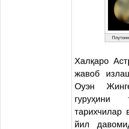
Плутонн
Халқаро Аст
жавоб изла
Оуэн Жинг
гуруҳини 
тарихчилар 
йил давоми