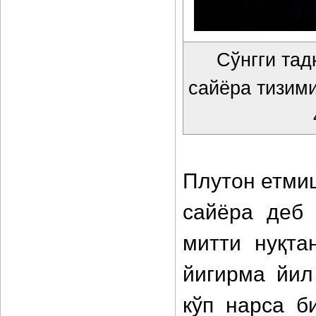
Сўнгги тад
сайёра тизими
Плутон етмиш
сайёра деб 
митти нуқта
йигирма йил
кўп нарса б