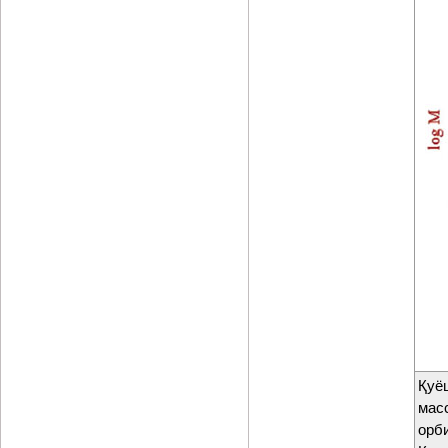
Қуё
мас
орб