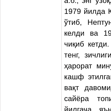
а.б., энг уз
1979 йилда 
ўтиб, Непту
келди ва 1
чиқиб кетди
тенг, зичлиг
ҳарорат мин
кашф этилга
вақт давом
сайёра топ
йилгача, яъ