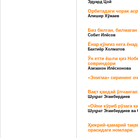
Эдуард Цой
Орбитадаги чорак ас
Алишер Хўжаев
Биз билган, билмаган
Собит Илёсов
Ёнар қўнғиз нега ёнад
Бахтиёр Холматов
Ўн етти ёшли қиз Но
совриндори
Азизахон Илёсхонова
«Энигма» сирининг о
Вақт қандай ўлчанган
Шуҳрат Эгамбердиев
«Ойни кўриб рўзага ки
Шуҳрат Эгамбердиев ва 
Ҳижрий-қамарий тақв
орасидаги номлари