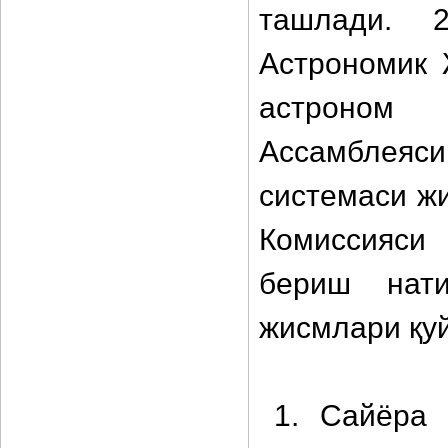
ташлади. 
Астрономик 
астроном
Ассамблея
системаси ж
Комиссияси
бериш нати
жисмлари қу
1. Сайёра