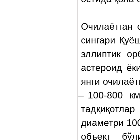
Очилаётган 
сингари Қуё
эллиптик ор
астероид ёк
янги очилаёт
̶ 100-800 к
тадқиқотла
диаметри 100
объект бўл