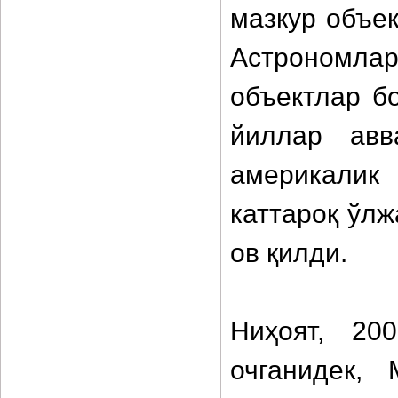
мазкур объек
Астрономлар
объектлар б
йиллар авв
америкалик
каттароқ ўл
ов қилди.
Ниҳоят, 20
очганидек,