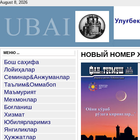
August 8, 2026
МЕНЮ ...
НОВЫЙ НОМЕР 
Бош саҳифа
Лойиҳалар
Семинар&Анжуманлар
Таълим&Оммабоп
Маъмурият
Мехмонлар
Боғланиш
Хизмат
Юбилярларимиз
Янгиликлар
Ҳужжатлар