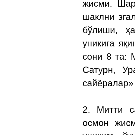
жисми. Шар
шаклни эга
бўлиши, ҳ
уникига яқ
сони 8 та: 
Сатурн, Ур
сайёралар»
2. Митти 
осмон жисм