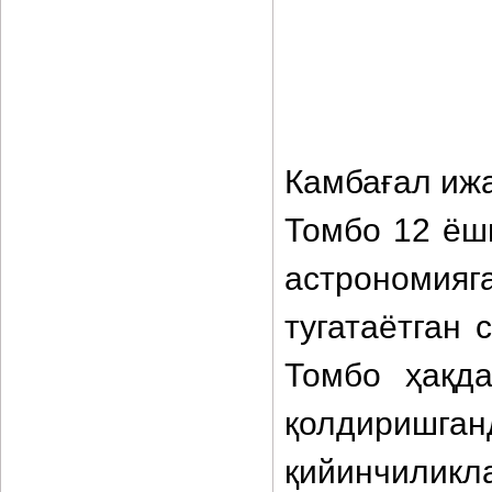
Камбағал иж
Томбо 12 ёш
астрономи
тугатаётган
Томбо ҳақда
қолдириш
қийинчилик