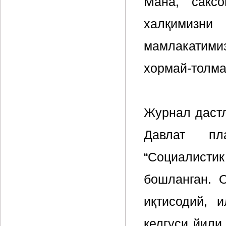
Мана, сакс
халқимизн
мамлакатим
хормай-толма
Журнал дастл
Давлат пл
“Социалист
бошланган. 
иқтисодий, 
келгуси йили