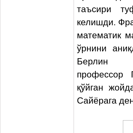
таъсири ту
келишди. Фра
математик м
ўрнини аниқ
Берлин об
профессор 
қўйган жойд
Сайёрага ден