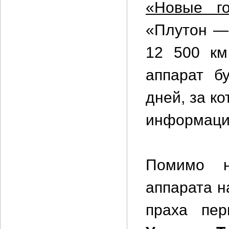
«Новые го
«Плутон —
12 500 км
аппарат б
дней, за к
информаци
Помимо н
аппарата н
праха пе