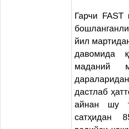
Гарчи FAST 
бошланганли
йил мартидан
давомида қ
маданий м
дараларида
дастлаб ҳатт
айнан шу т
сатҳидан 8