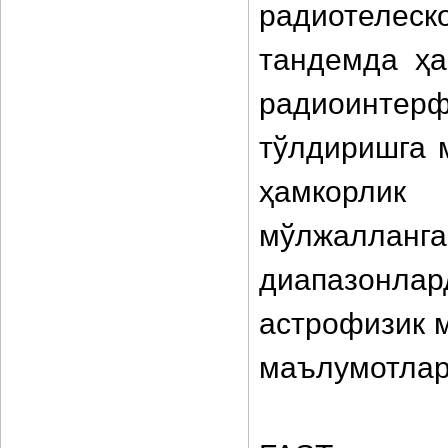
радиотеле
тандемда ҳ
радиоинте
тўлдиришга 
ҳамкорли
мўлжаллан
диапазонла
астрофизик 
маълумотлар