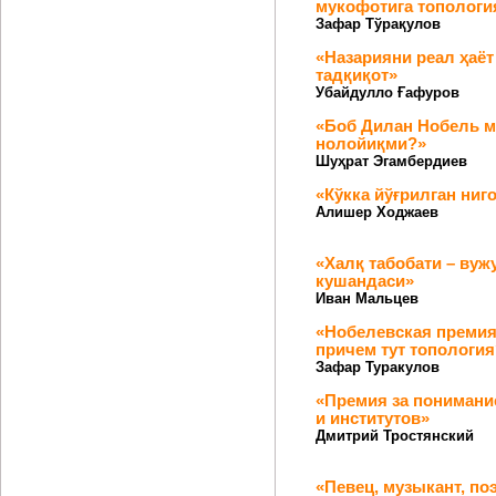
мукофотига топологи
Зафар Тўрақулов
«Назарияни реал ҳаёт
тадқиқот»
Убайдулло Ғафуров
«Боб Дилан Нобель 
нолойиқми?»
Шуҳрат Эгамбердиев
«Кўкка йўғрилган ниг
Алишер Ходжаев
«Халқ табобати – вуж
кушандаси»
Иван Мальцев
«Нобелевская премия 
причем тут топология
Зафар Туракулов
«Премия за понимани
и институтов»
Дмитрий Тростянский
«Певец, музыкант, по