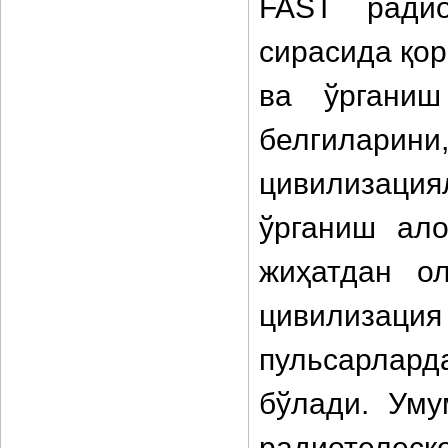
FAST радио
сирасида қор
ва ўрганиш
белгила
цивилизаци
ўрганиш ало
жиҳатдан ол
цивилизация
пульсарлар
бўлади. Уму
радиотелес