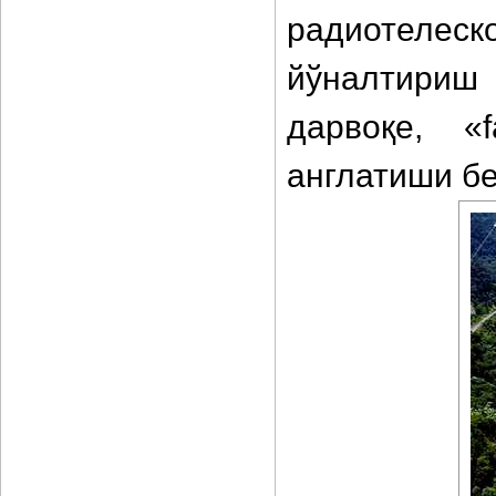
радиотелеско
йўналтириш
дарвоқе, «
англатиши бе