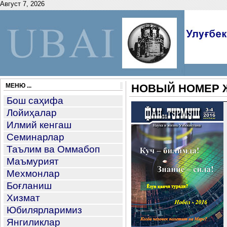
Август 7, 2026
МЕНЮ ...
НОВЫЙ НОМЕР 
Бош саҳифа
Лойиҳалар
Илмий кенгаш
Семинарлар
Таълим ва Оммабоп
Маъмурият
Мехмонлар
Боғланиш
Хизмат
Юбилярларимиз
Янгиликлар