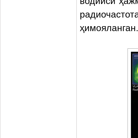
водийси ҳаж
радиочас
ҳимояланган