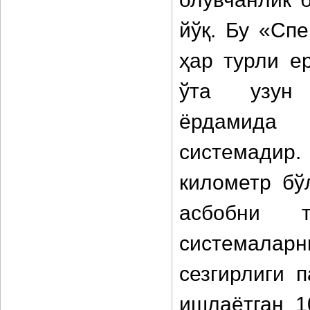
йўқ. Бу «Сп
ҳар турли е
ўта узун 
ёрдамида 
системадир.
километр бў
асбобни 
системаларн
сезгирлиги 
ишлаётган 1