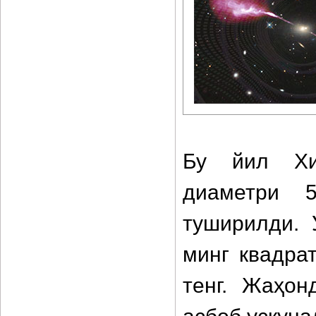
Бу йил Хи
диаметри 5
туширилди. 
минг квадра
тенг. Жаҳон