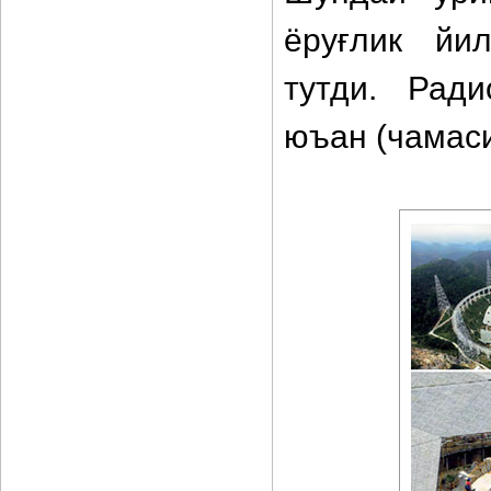
ёруғлик йи
тутди. Рад
юъан (чамаси