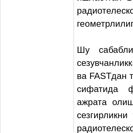
радиотелес
геометрлилиг
Шу сабабли
сезувчанликк
ва FASTдан 
сифатида 
ажрата олиш
сезгирликни
радиотелеск