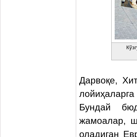
Кўзг
Дарвоқе, Хи
лойиҳаларг
Бундай бюд
жамоалар, ш
оладиган Ев