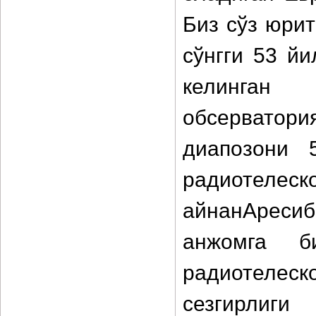
Биз сўз юри
сўнгги 53 й
келинган
обсерватори
диапозони 
радиотелеск
айнанАресиб
анжомга б
радиотеле
сезгирлиг