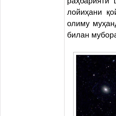
раҳбарияти 
лойиҳани қо
олиму муҳан
билан мубора