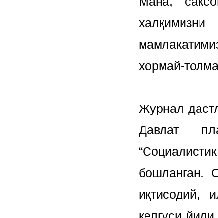
Мана, сакс
халқимизн
мамлакатим
хормай-толма
Журнал дастл
Давлат пл
“Социалист
бошланган. 
иқтисодий, 
келгуси йили