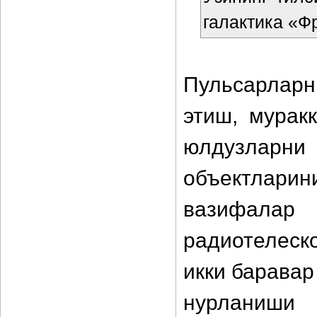
галактика «Ф
Пульсарларн
этиш, мурак
юлдузларн
объектлари
вазифалар
радиотелеск
икки барава
нурланиши