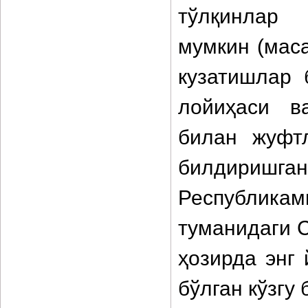
тўлқинлар 
мумкин (мас
кузатишлар 
лойиҳаси в
билан жуфт
билдиришга
Республик
туманидаги С
ҳозирда энг
бўлган кўзгу