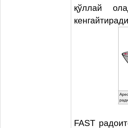
қўллай ола
кенгайтиради
Арес
ради
FAST радоит