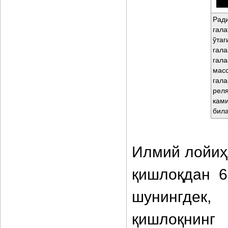
Рад
гал
ўтаг
гал
гал
масс
гал
реля
кам
била
Илмий лойиҳ
қишлоқдан 6
шунингдек
қишлоқнин