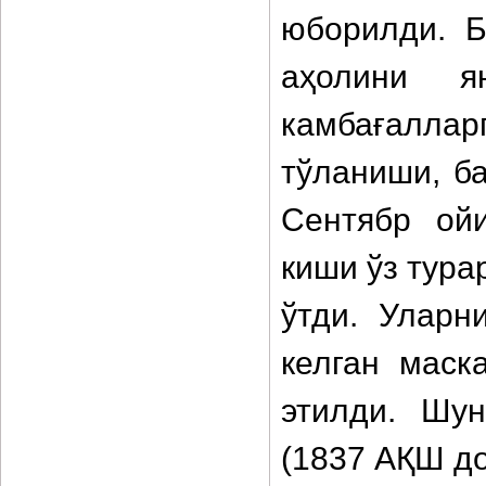
юборилди. Б
аҳолини я
камбағаллар
тўланиши, б
Сентябр ой
киши ўз тура
ўтди. Уларн
келган маск
этилди. Шу
(1837 АҚШ до