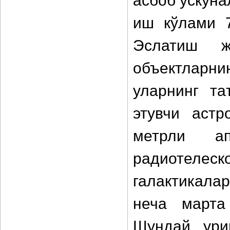
асбоб ускуна
иш кўлами 
Эслатиш ж
объектларни
уларнинг т
этувчи аст
метрли ап
радиотелеско
галактикалар
неча марта
Шундай ури