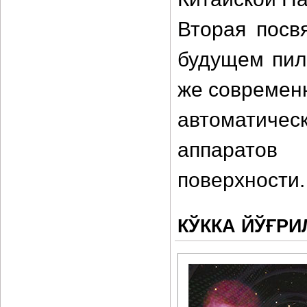
Вторая посв
будущем пил
же современ
автоматич
аппаратов
поверхности.
КЎККА ЙЎҒРИ