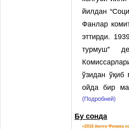
йилдан “Соци
Фанлар коми
эттирди. 193
турмуш” д
Комиссарлари
ўзидан ўқиб
ойда бир ма
(Подробней)
Бу сонда
«2016 йилги Физика с