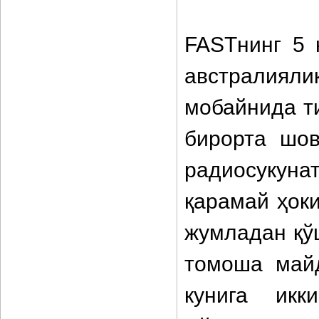
FASTнинг 5 
австралия
мобайнида т
бирорта шов
радиосукуна
қарамай ҳок
жумладан қў
томоша майд
кунига икк