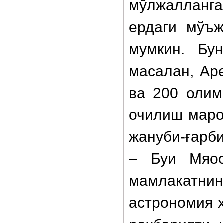
мўлжалланга
ердаги мўъж
мумкин. Бу
масалан, Ар
ва 200 олим
очилиш маро
жануби-ғарб
– Буи Мяос
мамлакатнин
астрономия 