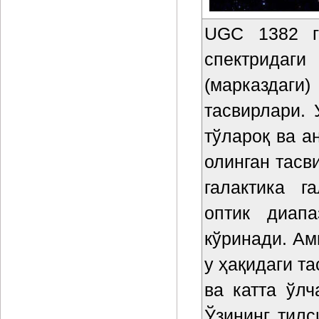
UGC 1382 га
спектридаг
(марказдаг
тасвирлари. 
тўлароқ ва а
олинган тасв
галактика г
оптик диапа
кўринади. А
у ҳақидаги т
ва катта ўл
Ўзининг тилс