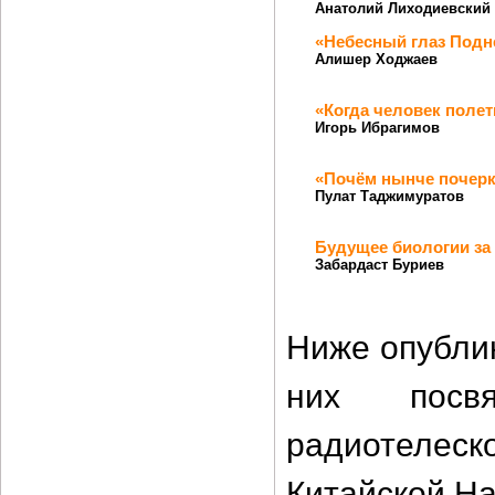
Анатолий Лиходиевский
«Небесный глаз Подн
Алишер Ходжаев
«Когда человек полет
Игорь Ибрагимов
«Почём нынче почер
Пулат Таджимуратов
Будущее биологии за
Забардаст Буриев
Ниже опублик
них посв
радиотелес
Китайской На