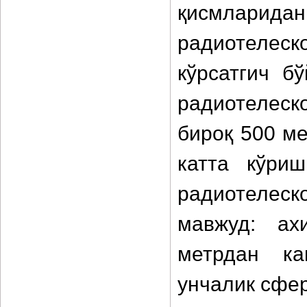
қисмлари
радиотелеск
кўрсатгич б
радиотелеск
бироқ 500 ме
катта кўри
радиотелеск
мавжуд: ах
метрдан ка
унчалик сфер