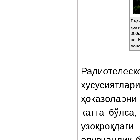
Рад
крат
300м
на 
поис
Радиотел
хусусиятлари
ҳоказоларни
катта бўлса
узоқроқдаги
олувчанлик 