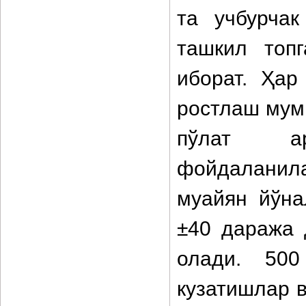
та учбурчак
ташкил топг
иборат. Ҳар
ростлаш мумк
пўлат ар
фойдаланил
муайян йўна
±40 даража 
олади. 500
кузатишлар в