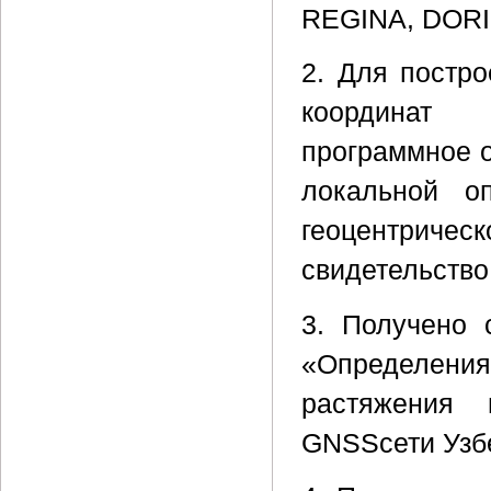
REGINA, DORIS
2. Для постр
координат 
программное 
локальной о
геоцентрич
свидетельство
3. Получено 
«Определения
растяжения 
GNSSсети Узб