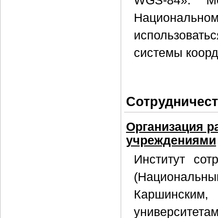
WGS-84». М
Национальном 
использоватьс
системы коорд
Сотрудничес
Организация р
учреждениями
Институт сот
(Националь
Каршинским, 
университе