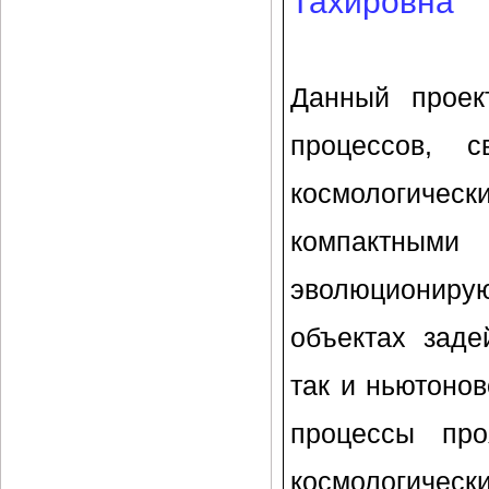
Тахировна
Данный проек
процессов, 
космологичес
компактным
эволюционир
объектах заде
так и ньютоно
процессы пр
космологическ