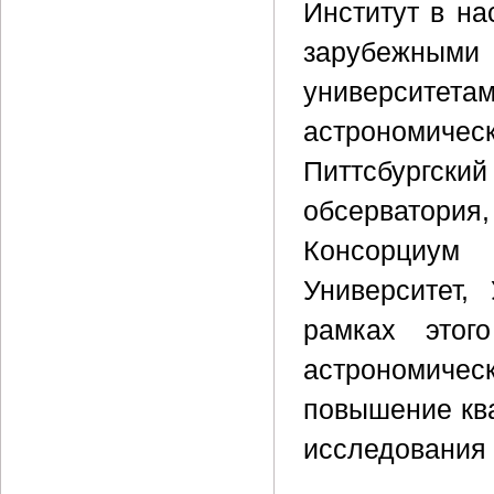
Институт в н
зарубежным
университет
астрономичес
Питтсбургски
обсерватория
Консорциум 
Университет,
рамках этого
астрономиче
повышение кв
исследования 