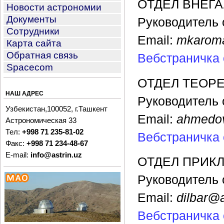
ОТДЕЛ ВНЕГ
Новости астрономии
Документы
Руководитель 
Сотрудники
Email:
mkaroma
Карта сайта
Обратная связь
Вебстраничка 
Spacecom
ОТДЕЛ ТЕОР
НАШ АДРЕС
Руководитель 
Узбекистан,100052, г.Ташкент
Email:
ahmedov
Астрономическая 33
Тел:
+998 71 235-81-02
Вебстраничка 
Факс:
+998 71 234-48-67
E-mail:
info@astrin.uz
ОТДЕЛ ПРИК
Руководитель 
Email:
dilbar@a
Вебстраничка 