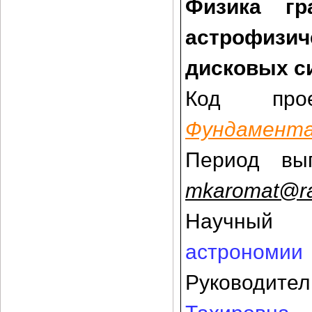
Физика гр
астрофизич
дисковых с
Код пр
Фундамент
Период вы
mkaromat@ra
Научный
астрономии
Руководите