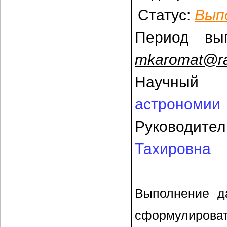
Статус
:
Вып
Период вы
mkaromat@ra
Научный
астрономии
Руководите
Тахировна
Выполнение да
сформулиров