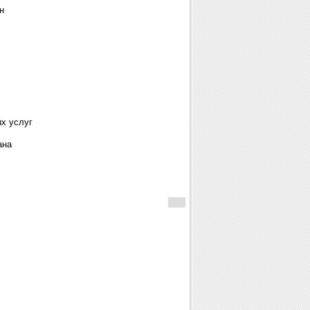
н
х услуг
ана