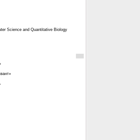
er Science and Quantitative Biology
»
вант»
»