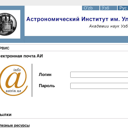
O’zb
Ўзб
Рус .
РВИС
ектронная почта АИ
Логин
Пароль
сылки
лезные ресурсы