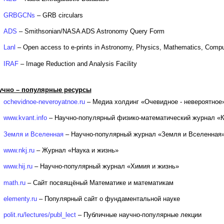
GRBGCNs
– GRB circulars
ADS
– Smithsonian/NASA ADS Astronomy Query Form
Lanl
– Open access to e-prints in Astronomy, Physics, Mathematics, Comput
IRAF
– Image Reduction and Analysis Facility
учно – популярные ресурсы
ochevidnoe-neveroyatnoe.ru
– Медиа холдинг «Очевидное - невероятное
www.kvant.info
– Научно-популярный физико-математический журнал «К
Земля и Вселенная
– Научно-популярный журнал «Земля и Вселенная
www.nkj.ru
– Журнал «Наука и жизнь»
www.hij.ru
– Научно-популярный журнал «Химия и жизнь»
math.ru
– Сайт посвящёный Математике и математикам
elementy.ru
– Популярный сайт о фундаментальной науке
polit.ru/lectures/publ_lect
– Публичные научно-популярные лекции