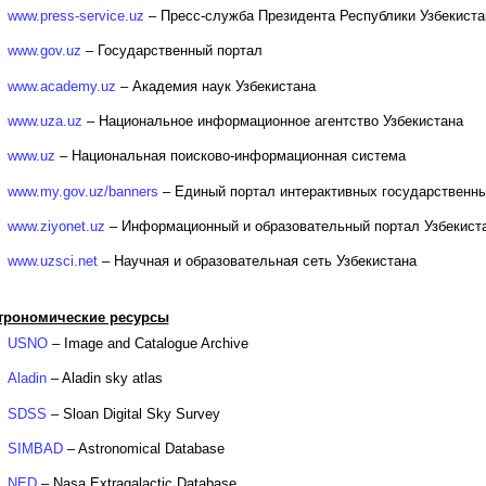
www.press-service.uz
– Пресс-служба Президента Республики Узбекиста
www.gov.uz
– Государственный портал
www.academy.uz
– Академия наук Узбекистана
www.uza.uz
– Национальное информационное агентство Узбекистана
www.uz
– Национальная поисково-информационная система
www.my.gov.uz/banners
– Единый портал интерактивных государственны
www.ziyonet.uz
– Информационный и образовательный портал Узбекист
www.uzsci.net
– Научная и образовательная сеть Узбекистана
трономические ресурсы
USNO
– Image and Catalogue Archive
Aladin
– Aladin sky atlas
SDSS
– Sloan Digital Sky Survey
SIMBAD
– Astronomical Database
NED
– Nasa Extragalactic Database