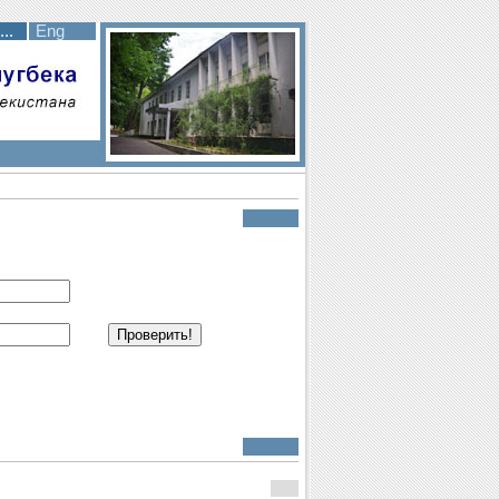
..
Eng