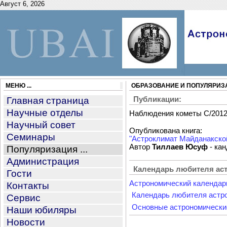
Август 6, 2026
МЕНЮ ...
ОБРАЗОВАНИЕ И ПОПУЛЯРИЗ
Главная страница
Публикации:
Научные отделы
Наблюдения кометы C/201
Научный совет
Опубликована книга:
Семинары
"Астроклимат Майданакско
Автор
Тиллаев Юсуф
- ка
Популяризация ...
Администрация
Календарь любителя ас
Гости
Астрономический календарь
Контакты
Календарь любителя астро
Сервис
Основные астрономические
Наши юбиляры
Новости