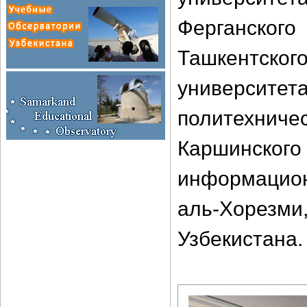
Ферганског
Ташкентско
университет
политехниче
Каршинского
информацио
аль-Хорезм
Узбекистана.