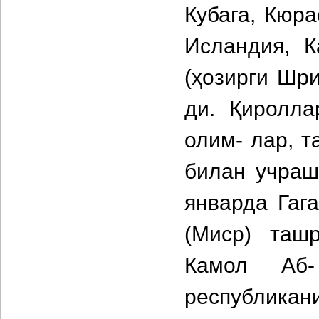
Кубага, Кюра
Исландия, К
(ҳозирги Шр
ди. Қиролла
олим- лар, т
билан учраш
январда Гаг
(Миср) таш
Камол Аб
республикан