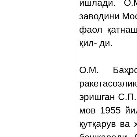
ишлади. О.
заводини Мо
фаол қатнаш
қил- ди.
О.М. Баҳр
ракетасозли
эришган С.П.
мов 1955 йи
қутқарув ва