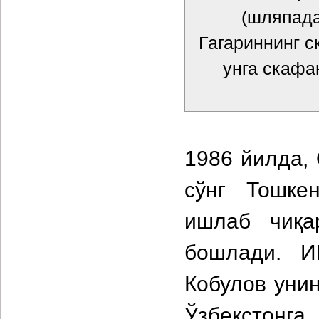
(шляпада
Гагариннинг 
унга скафа
1986 йилда, 
сўнг Тошке
ишлаб чиқа
бошлади. И
Кобулов унин
Ўзбекстонга