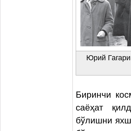
Юрий Гагари
Биринчи кос
саёҳат қил
бўлишни яхш