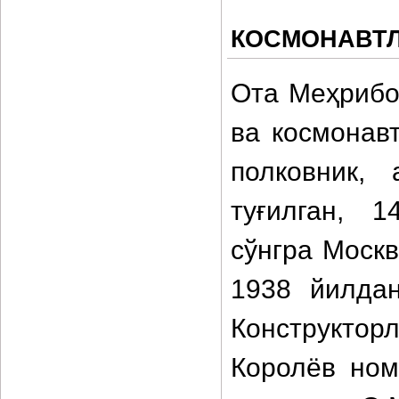
КОСМОНАВТЛ
Ота Меҳрибо
ва космонавт
полковник,
туғилган, 
сўнгра Москв
1938 йилдан
Конструкто
Королёв ном