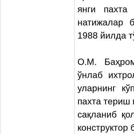
янги пахта
натижалар 
1988 йилда т
О.М. Баҳро
ўнлаб ихтро
уларнинг кў
пахта териш 
сақланиб қо
конструктор 