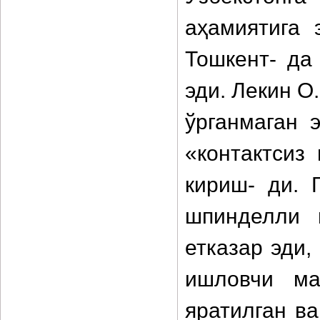
аҳамиятига 
Тошкент- да
эди. Лекин О
ўрганмаган 
«контактсиз
кириш- ди. 
шпинделли 
етказар эди,
ишловчи ма
яратилган в