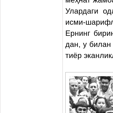
Улардаги од
исми-шарифл
Ернинг бири
дан, у билан
тиёр эканлик