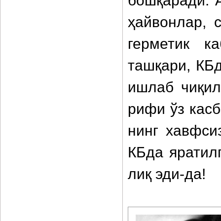
бошқаради. 
ҳайвонлар, 
герметик ка
ташқари, КБ
ишлаб чиқил
рифи ўз касб
нинг хавфси
КБда яратил
лиқ эди-да!