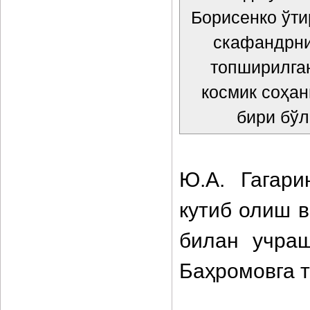
Борисенко ўти
скафандрни
топширилган
космик соҳа
бири бўл
Ю.А. Гагари
кутиб олиш в
билан учраш
Баҳромовга т