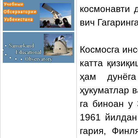
космонавти 
вич Гагаринга
Космосга инс
катта қизиқи
ҳам дунёг
ҳукуматлар 
га биноан у
1961 йилдан
гария, Финл