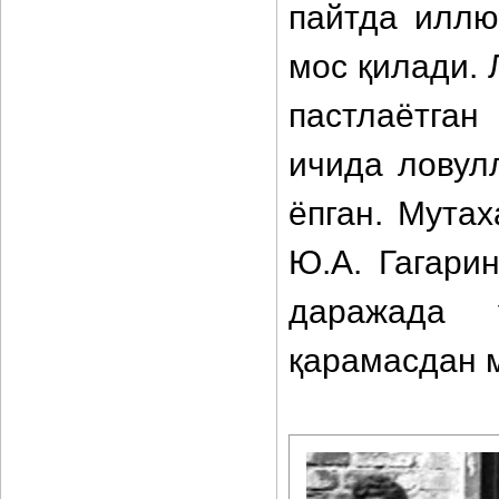
пайтда иллю
мос қилади. 
пастлаётган
ичида ловул
ёпган. Мута
Ю.А. Гагари
даражада 
қарамасдан м