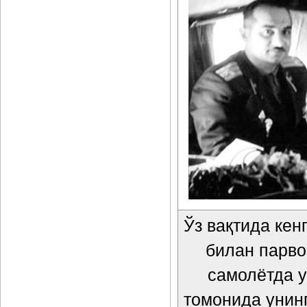
Ўз вақтида кен
билан парво
самолётда у
томонида унинг