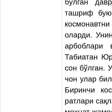
бўлган дав
ташриф бую
космонавтни
оларди. Уни
арбоблари 
Табиатан Юр
сон бўлган. 
чон улар би
Биринчи кос
ратлари сақл
меҳнат жамо