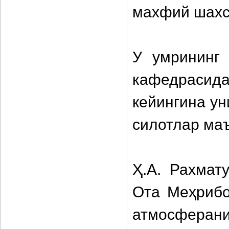
махфий шахс
У умрининг
кафедрасид
кейингина ун
силотлар ма
Ҳ.А. Рахмат
Ота Меҳрибо
атмосферан