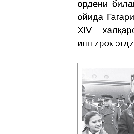
ордени била
ойида Гагар
XIV халқар
иштирок этди