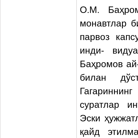
О.М. Баҳро
монавтлар б
парвоз капс
инди- виду
Баҳромов ай-
билан дўс
Гагариннин
суратлар ин
Эски ҳужжат
қайд этилма