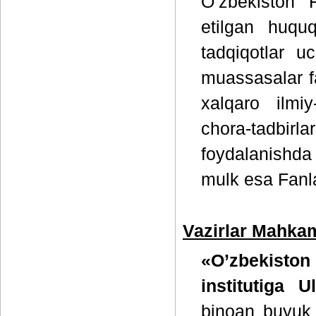
O’zbekiston 
etilgan huqu
tadqiqotlar uc
muassasalar fao
xalqaro ilmiy
chora-tadbirla
foydalanishda
mulk esa Fanlar
Vazirlar Mahkam
«O’zbekisto
institutiga 
binoan buyuk 