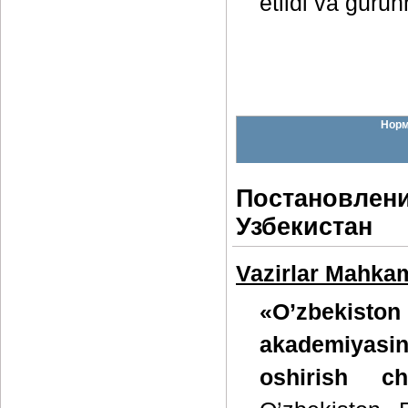
etildi va guruh
Норм
Постановлени
Узбекистан
Vazirlar Mahkam
«O’zbekiston
akademiyasin
oshirish cho