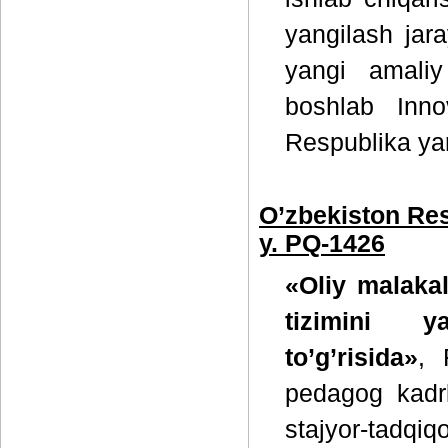
yangilash jara
yangi amaliy
boshlab Innov
Respublika yarm
O’zbekiston Res
y. PQ-1426
«Oliy malakal
tizimini ya
to’g’risida»
, 
pedagog kadrla
stajyor-tadq