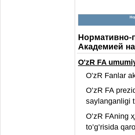
Но
Нормативно-
Академией на
O'zR FA umumiy 
O'zR Fanlar a
O’zR FA prezide
saylanganligi t
O’zR FAning ҳa
to’g’risida qaro