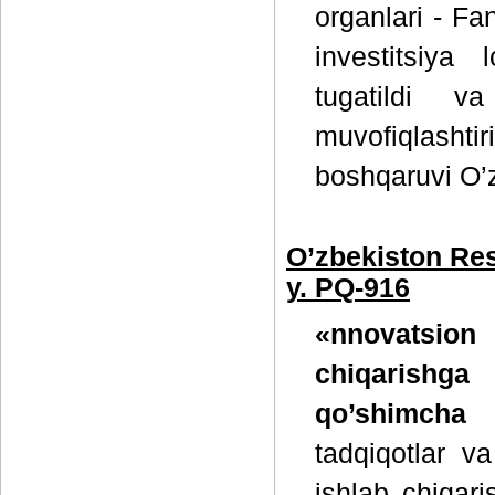
organlari - Fa
investitsiya 
tugatildi va
muvofiqlashti
boshqaruvi O’z
O’zbekiston Res
y. PQ-916
«nnovatsion
chiqarishga 
qo’shimcha c
tadqiqotlar va
ishlab chiqari