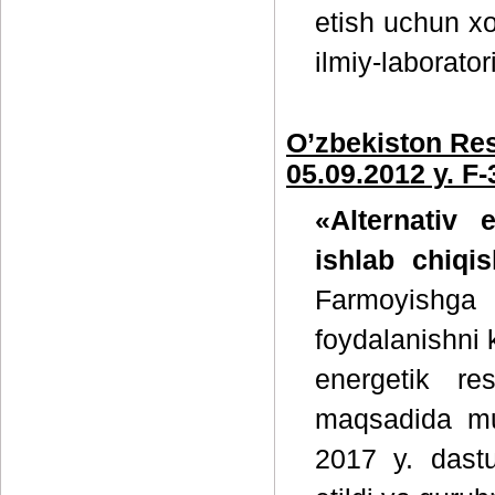
etish uchun xo
ilmiy-laborator
O’zbekiston Res
05.09.2012 y. F
«Alternativ e
ishlab chiqis
Farmoyishga
foydalanishni 
energetik re
maqsadida muq
2017 y. dastur