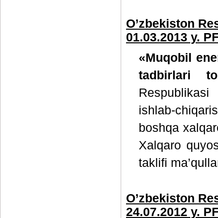
O’zbekiston Res
01.03.2013 y. P
«Muqobil ener
tadbirlari to
Respublikasi 
ishlab-chiqari
boshqa xalqaro
Xalqaro quyosh 
taklifi ma’qulla
O’zbekiston Res
24.07.2012 y. P