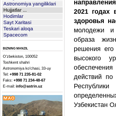
направления
Astronomiya yangiliklari
Hujjatlar ...
2021 годах 
Hodimlar
здоровья на
Sayt Xaritasi
Teskari aloqa
молодежи и 
Spacecom
образа жиз
решения его
BIZNING MANZIL
O’zbekiston, 100052
высокого у
Toshkent shahri
обеспечени
Astronomiya ko’chasi, 33-uy
Tel:
+998 71 235-81-02
действий по
Faks:
+998 71 234-48-67
Республики 
E-mail:
info@astrin.uz
определенн
Узбекистан О