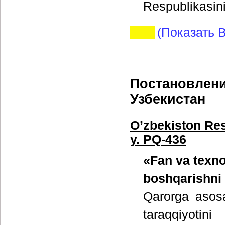
Respublikasini
(Показать В
Постановлени
Узбекистан
O’zbekiston Res
y. PQ-436
«Fan va texno
boshqarishni 
Qarorga asosa
taraqqiyotini