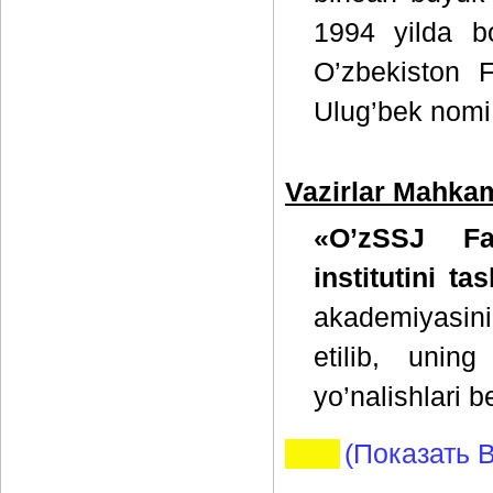
1994 yilda bo
O’zbekiston F
Ulug’bek nomi 
Vazirlar Mahkam
«O’zSSJ Fa
institutini ta
akademiyasini
etilib, unin
yo’nalishlari be
(Показать В