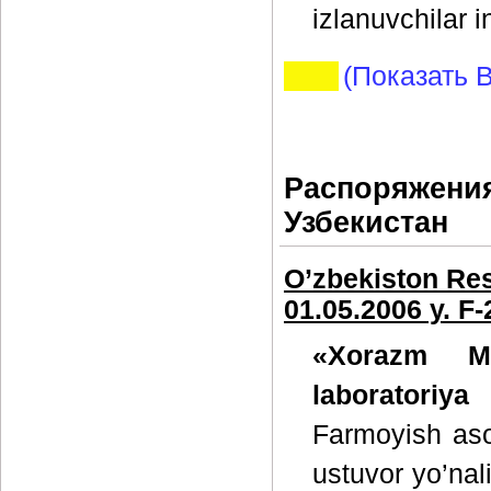
izlanuvchilar in
(Показать В
Распоряжения
Узбекистан
O’zbekiston Res
01.05.2006 y. F
«Xorazm Ma
laboratoriya
Farmoyish aso
ustuvor yo’nal