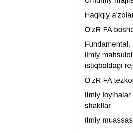
Umumiy majlisn
Haqiqiy a'zolar
O'zR FA boshq
Fundamental, i
ilmiy mahsulot
istiqboldagi re
O'zR FA tezkor
Ilmiy loyihalar
shakllar
Ilmiy muassasa