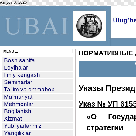
Август 8, 2026
MENU ...
НОРМАТИВНЫЕ 
Bosh sahifa
Loyihalar
Ilmiy kengash
|
Seminarlar
Указы Презид
Ta’lim va ommabop
Ma’muriyat
Указ № УП 6155
Mehmonlar
Bog’lanish
«О Госуда
Xizmat
Yubilyarlarimiz
стратеги
Yangiliklar