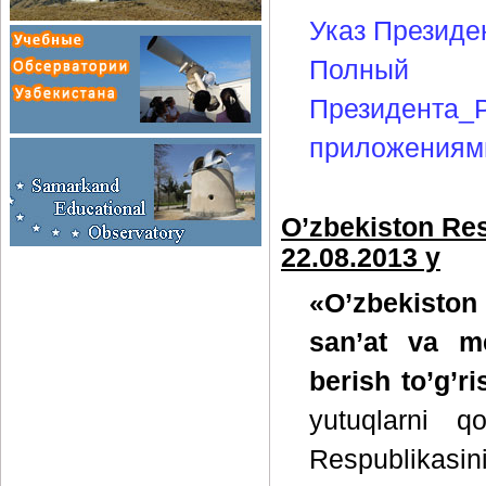
Указ Президе
Полн
Президен
приложениям
O’zbekiston Res
22.08.2013 y
«O’zbekiston
san’at va me
berish to’g’ri
yutuqlarni q
Respublikasini