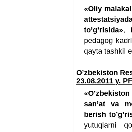
«Oliy malakal
attestatsiyad
to’g’risida»
, 
pedagog kadrla
qayta tashkil et
O’zbekiston Res
23.08.2011 y. P
«O’zbekiston
san’at va me
berish to’g’ri
yutuqlarni q