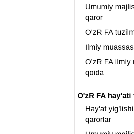
Umumiy majlis 
qaror
O’zR FA tuzilm
Ilmiy muassas
O’zR FA ilmiy 
qoida
O'zR FA hay'ati 
Hay'at yig'lish
qarorlar