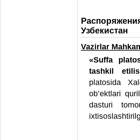
Распоряжения
Узбекистан
Vazirlar Mahkam
«Suffa plato
tashkil etili
platosida Xal
ob’ektlari qur
dasturi tom
ixtisoslashtiri