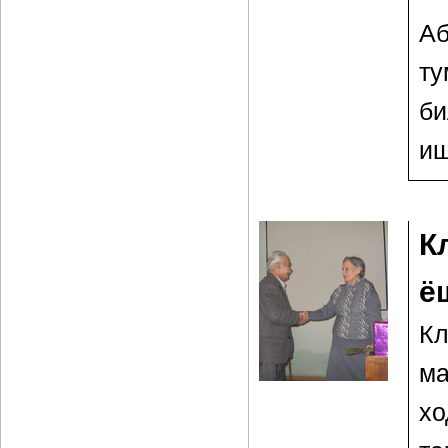
Аб
ту
би
иш
К
ё
К
м
х