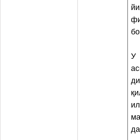
й
ф
бо
У
а
ди
қи
ил
м
да