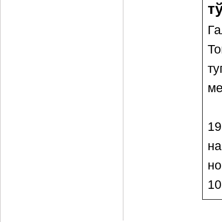
т
Га
Т
ту
ме
1
н
но
10