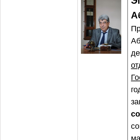
Э
А
П
А
де
от
Го
го
з
с
со
ма