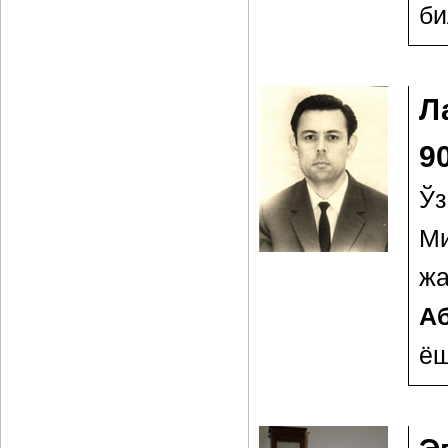
би
Л
9
Ўз
Ми
жа
А
ёш