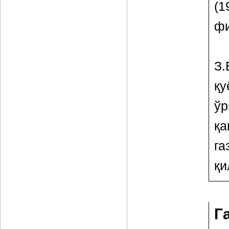
(
фи
З.
қу
ўр
қа
га
қи
Г