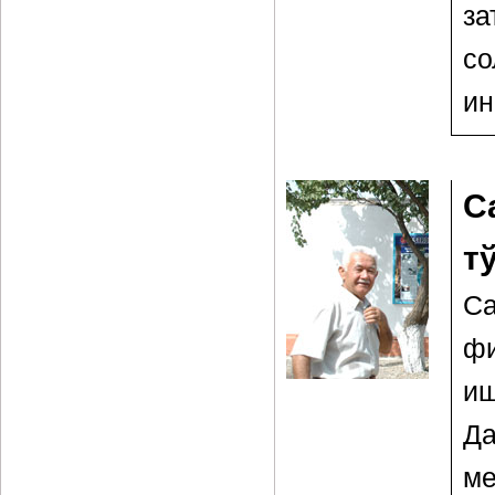
з
со
ин
С
т
С
фи
иш
Да
ме