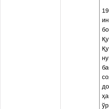
1
и
бо
Қ
Қ
н
ба
со
д
ҳа
ўр