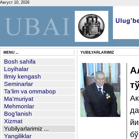
Август 10, 2026
MENU ...
YUBILYARLARIMIZ
Bosh sahifa
А
Loyihalar
Ilmiy kengash
т
Seminarlar
Ta’lim va ommabop
Ак
Ma’muriyat
Mehmonlar
да
Bog’lanish
Xizmat
й
Yubilyarlarimiz ...
бў
Yangiliklar