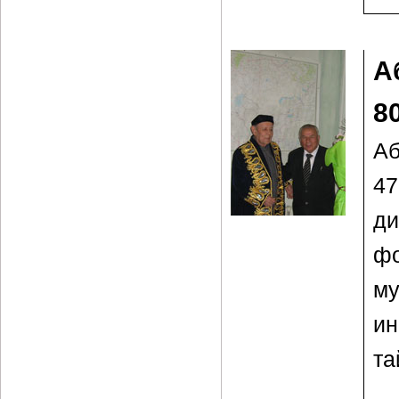
А
8
Аб
4
ди
фо
м
и
та