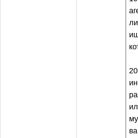
аг
ли
иш
ко
2
ин
ра
и
му
ва