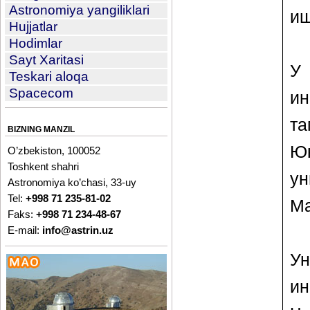
Astronomiya yangiliklari
иш
Hujjatlar
Hodimlar
Sayt Xaritasi
У
Teskari aloqa
Spacecom
ин
т
BIZNING MANZIL
Юн
O’zbekiston, 100052
Toshkent shahri
ун
Astronomiya ko’chasi, 33-uy
Tel:
+998 71 235-81-02
Ма
Faks:
+998 71 234-48-67
E-mail:
info@astrin.uz
У
ин