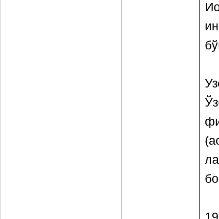
Ио
и
бў
Уз
Ўз
ф
(
ла
бо
1