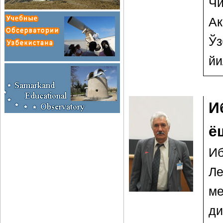
Чи
Ак
Ўз
йи
И
ё
Иб
Ле
ме
д