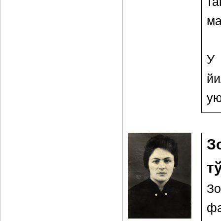
та
ма
У 
й
ую
З
т
Зо
фа