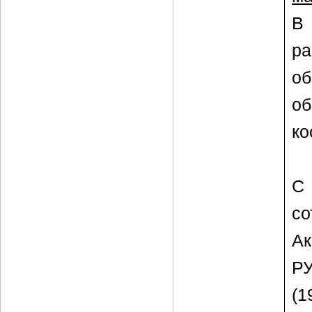
В
р
о
об
ко
С
с
Ак
РУ
(1