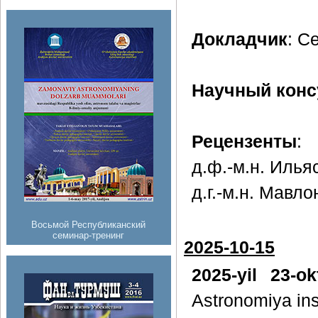
Докладчик
: С
Научный конс
Рецензенты
:
д.ф.-м.н. Илья
д.г.-м.н. Мавл
Восьмой Республиканский
семинар-тренинг
2025-10-15
2025-yil 23-o
Astronomiya inst