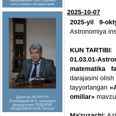
Завершающий этап создания
сети учебных обсерваторий
2025-10-07
2025-yil 9-ok
Astronomiya inst
KUN TARTIBI
:
01.03.01-Astr
matematika fa
darajasini olish
tayyorlangan
«A
omillar»
mavzus
Директор АИ АН РУз
Эгамбердиев Ш.А. награжден
французским ОРДЕНОМ
АКАДЕМИЧЕСКИХ ПАЛЬМ
Ma’ruzachi
: Az