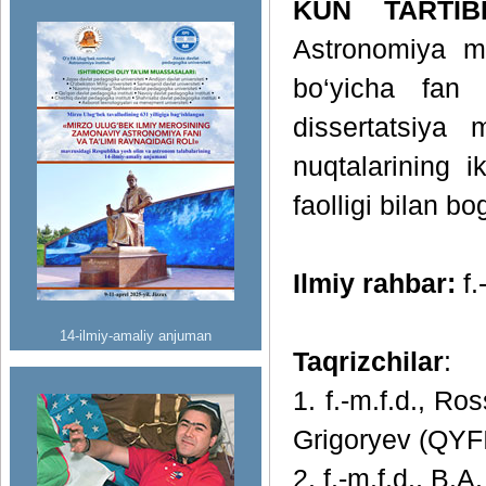
KUN TARTIB
Astronomiya mu
bo‘yicha fan 
dissertatsiya 
nuqtalarining i
faolligi bilan b
Ilmiy rahbar:
f.
14-ilmiy-amaliy anjuman
Taqrizchilar
:
1. f.-m.f.d., R
Grigoryev (QYF
2. f.-m.f.d., B.