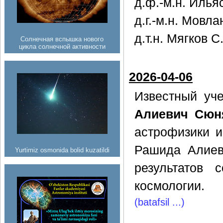
д.ф.-м.н. Илья
д.г.-м.н. Мовл
д.т.н. Мягков С
Солнечная вспышка нового
цикла солнечной активности
2026-04-06
Известный уч
Алиевич Сюн
астрофизики 
Рашида Алиев
Yurtimiz osmonida bolid kuzatildi
результатов 
космологии.
(batafsil ...)