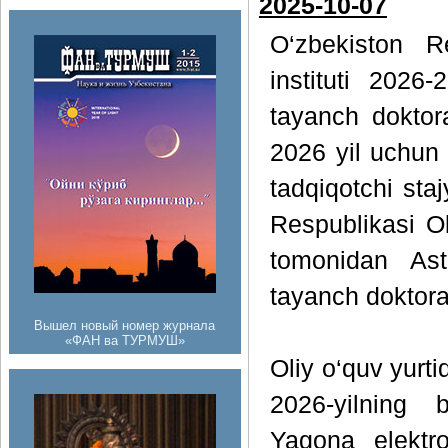
2025-10-07
O‘zbekiston R
instituti 2026
tayanch doktora
2026 yil uchun
tadqiqotchi sta
Respublikasi Oli
tomonidan Astr
tayanch doktoran
Вышел новый номер журнала
«ФАН ва ТУРМУШ»
Oliy o‘quv yurti
2026-yilning
Yagona elektro