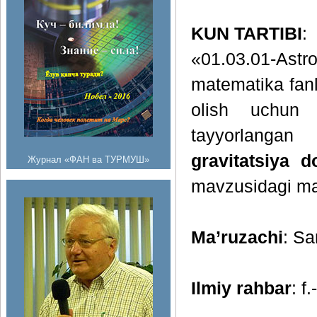
KUN TARTIBI
:
«01.03.01-Ast
matematika fanla
olish uchun y
tayyorlanga
gravitatsiya d
Журнал «ФАН ва ТУРМУШ»
mavzusidagi ma
Ma’ruzachi
: Sa
Ilmiy rahbar
: f