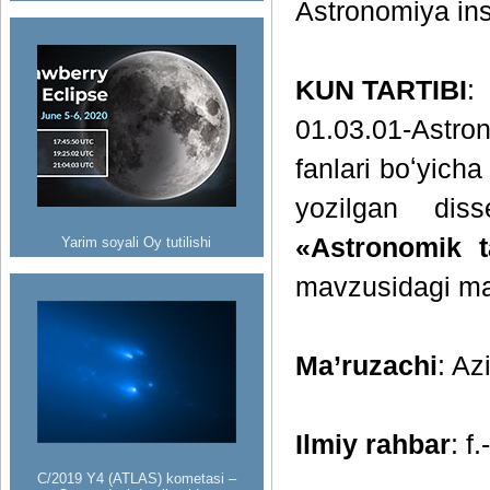
Astronomiya inst
KUN TARTIBI
:
01.03.01-Astron
fanlari boʻyicha
yozilgan diss
«Astronomik ta
Yarim soyali Oy tutilishi
mavzusidagi ma
Ma’ruzachi
: Az
Ilmiy rahbar
: f
C/2019 Y4 (ATLAS) kometasi –