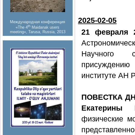
2025-02-05
Международная конференция
th
«The 4
Maidanak users
21 февраля 2
meeting», Tarusa, Russia, 2013
Астрономическ
Научного со
присуждению
институте АН Р
ПОВЕСТКА Д
Екатерины 
физические мо
представлен