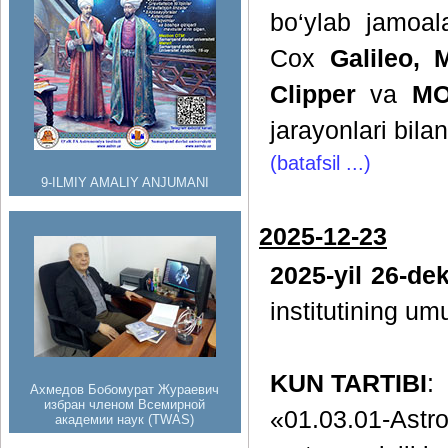
bo‘ylab jamoal
Cox
Galileo, 
Clipper
va
MO
jarayonlari bilan
(batafsil ...)
9-ILMIY AMALIY ANJUMANI
2025-12-23
2025-yil 26-de
institutining um
KUN TARTIBI
:
Ахмедов Бобомурат Жураевич
избран членом Всемирной
«01.03.01-A
академии наук (TWAS)