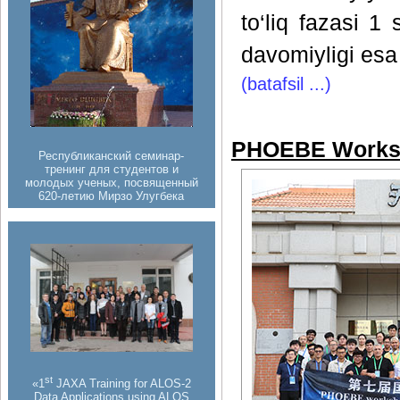
to‘liq fazasi 1
davomiyligi esa
(batafsil ...)
PHOEBE Works
Республиканский семинар-
тренинг для студентов и
молодых ученых, посвященный
620-летию Мирзо Улугбека
st
«1
JAXA Training for ALOS-2
Data Applications using ALOS