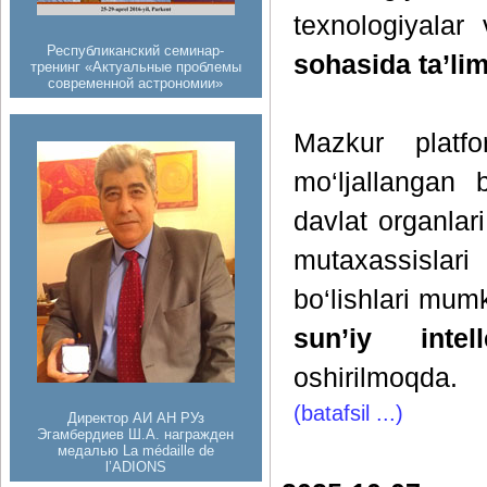
texnologiyalar
Республиканский семинар-
sohasida ta’lim
тренинг «Актуальные проблемы
современной астрономии»
Mazkur platfo
mo‘ljallangan 
davlat organlar
mutaxassislari
bo‘lishlari mu
sun’iy intell
oshirilmoqda.
(batafsil ...)
Директор АИ АН РУз
Эгамбердиев Ш.А. награжден
медалью La médaille de
l’ADIONS