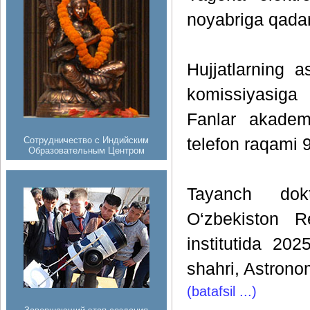
noyabriga qadar
Hujjatlarning 
komissiyasiga 
Fanlar akademi
Сотрудничество с Индийским
telefon raqami 
Образовательным Центром
Tayanch dokt
O‘zbekiston R
institutida 20
shahri, Astronom
(batafsil ...)