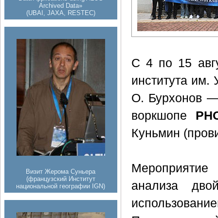
Archived Data»
(UBAI, JAXA, RESTEC)
С 4 по 15 авг
института им. 
О. Бурхонов —
воркшопе
PH
Куньмин (пров
Мероприятие
Визит Жерома Суньера
(французский Институт
анализа дво
национальной географии IGN)
использование