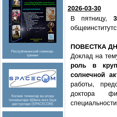
2026-03-30
В пятницу,
общеинститутс
ПОВЕСТКА Д
Республиканский семинар-
Доклад на тем
тренинг
роль в круп
солнечной ак
работы, пред
доктора фи
Космик тизимлар ва алоқа
техникалари бўйича янги ўқув
специальности
дастурлари (SPACECOM)