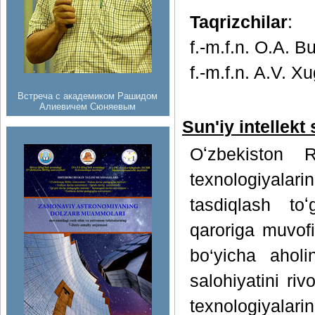
Taqrizchilar
:
f.-m.f.n. О.A. B
f.-m.f.n. A.V. X
Встреча с академиком Рашидом
Алиевичем Сюняевым
Sun'iy intellekt
Oʻzbekiston Re
texnologiyalari
tasdiqlash toʻ
qaroriga muvofi
bo‘yicha aholi
salohiyatini riv
texnologiyal