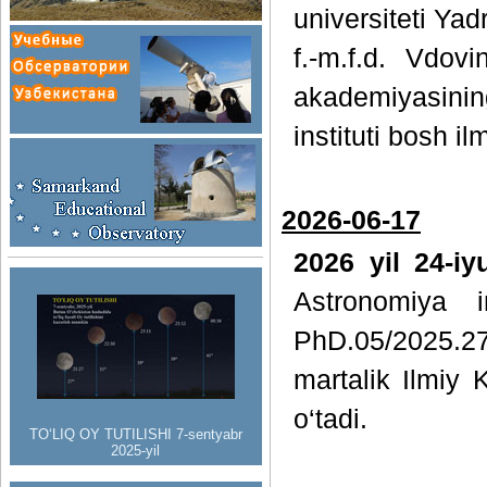
universiteti Yad
f.-m.f.d. Vdo
akademiyasinin
instituti bosh il
2026-06-17
2026 yil 24-i
Astronomiya in
PhD.05/2025.27
martalik Ilmiy 
o‘tadi.
TO‘LIQ OY TUTILISHI 7-sentyabr
2025-yil