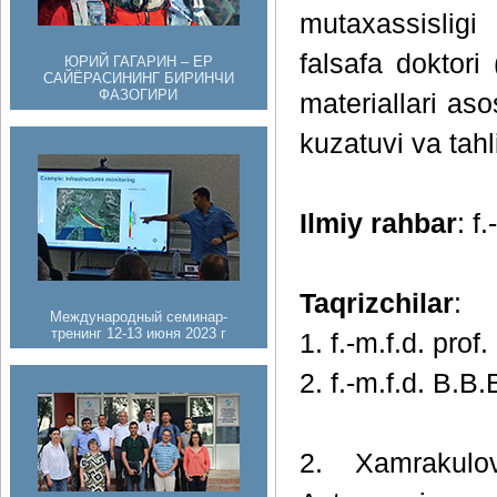
mutaxassisligi
falsafa doktori
ЮРИЙ ГАГАРИН – ЕР
САЙЁРАСИНИНГ БИРИНЧИ
ФАЗОГИРИ
materiallari as
kuzatuvi va tah
Ilmiy rahbar
: f
Taqrizchilar
:
Международный семинар-
тренинг 12-13 июня 2023 г
1. f.-m.f.d. prof.
2. f.-m.f.d. B.B
2. Xamrakulov