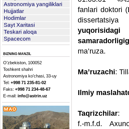
Astronomiya yangiliklari
fanlari doktori
Hujjatlar
Hodimlar
dissertatsiy
Sayt Xaritasi
yuqorisidag
Teskari aloqa
Spacecom
samaradorligi
ma’ruza.
BIZNING MANZIL
O’zbekiston, 100052
Toshkent shahri
Ma’ruzachi
: Ti
Astronomiya ko’chasi, 33-uy
Tel:
+998 71 235-81-02
Faks:
+998 71 234-48-67
Ilmiy maslahat
E-mail:
info@astrin.uz
Taqrizchilar
:
f.-m.f.d. Axu