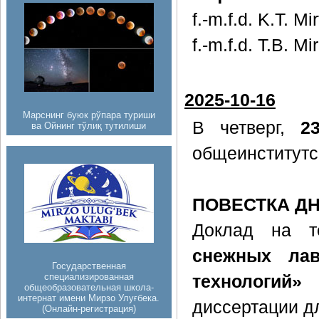
f.-m.f.d. K.T. Mi
f.-m.f.d. T.B. M
2025-10-16
Марснинг буюк рўпара туриши
В четверг,
2
ва Ойнинг тўлиқ тутилиши
общеинститутс
ПОВЕСТКА Д
Доклад на 
снежных лав
Государственная
специализированная
технологий»
п
общеобразовательная школа-
интернат имени Мирзо Улуғбека.
диссертации д
(Онлайн-регистрация)