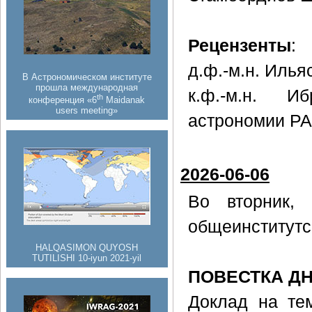
Рецензенты
:
д.ф.-м.н. Илья
В Астрономическом институте
прошла международная
к.ф.-м.н. И
th
конференция «6
Maidanak
users meeting»
астрономии РА
2026-06-06
Во вторник
общеинститутс
HALQASIMON QUYOSH
TUTILISHI 10-iyun 2021-yil
ПОВЕСТКА Д
Доклад на те