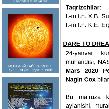
Osmondagi dumli yulduz
Taqrizchilar
:
f.-m.f.n. X.B. Su
f.-m.f.n. K.E. E
DARE TO DREAM
24-yanvar ku
muhandisi, NAS
МЕРКУРИЙ САЙЁРАСИНИНГ
Mars 2020 Pe
ҚУЁШ ГАРДИШИДАН ЎТИШИ
Nagin Cox
bilan
Bu ma’ruza k
aylanishi, mur