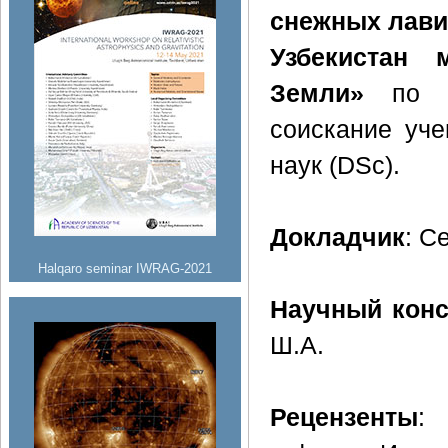
снежных лави
Узбекистан 
Земли»
по ма
соискание уче
наук (DSc).
Докладчик
: С
Halqaro seminar IWRAG-2021
Научный конс
Ш.А.
Рецензенты
: