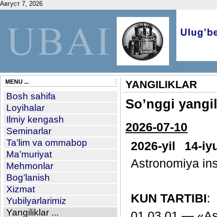
Август 7, 2026
MENU ...
YANGILIKLAR
Bosh sahifa
So’nggi yangil
Loyihalar
Ilmiy kengash
2026-07-10
Seminarlar
Ta’lim va ommabop
2026-yil 14-i
Ma’muriyat
Astronomiya inst
Mehmonlar
Bog’lanish
Xizmat
KUN TARTIBI
:
Yubilyarlarimiz
Yangiliklar ...
01.03.01 — «Ast