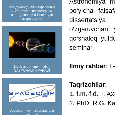
Astronomiya mu
Международная конференция
bo‘yicha falsa
«125-летие широтомерных
исследований в Институте
dissertatsiya
астрономии»
o‘zgaruvchan y
qo‘shaloq yuld
seminar.
Ilmiy rahbar
: f
Noyob astronomik hodisa:
SAYYORALAR PARADI
Taqrizchilar
:
1. f.m.-f.d. T. 
2. PhD. R.G. Ka
Spacecom loyihasi doirasidagi
seminar