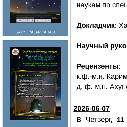
наукам по спе
Докладчик
: Х
SAYYORALAR PARADI
Научный руко
Рецензенты
:
к.ф.-м.н. Кари
д. ф.-м.н. Ахун
2026-06-07
В Четверг,
11