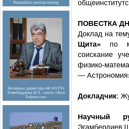
общеинститутс
Respublika seminar-trening
ПОВЕСТКА Д
Доклад на тем
Щита»
по ма
соискание уч
физико-матема
— Астрономия
Интервью директора АИ АН РУз
Эгамбердиева Ш.А. газете «Янги
Докладчик
: Ж
Ўзбекистон»
Научный ру
Эгамбердиев Ш