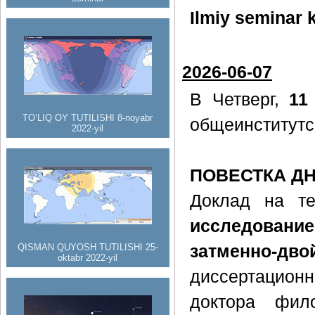
Ilmiy seminar k
2026-06-07
В Четверг,
11
TO‘LIQ OY TUTILISHI 8-noyabr
общеинститутс
2022-yil
ПОВЕСТКА Д
Доклад на т
исследовани
QISMAN QUYOSH TUTILISHI 25-
затменно-д
oktabr 2022-yil
диссертацион
доктора фил