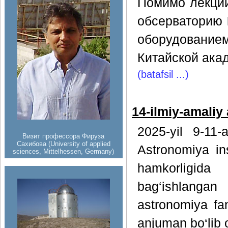
Помимо лекций
обсерваторию
оборудование
Китайской ака
(batafsil ...)
14-ilmiy-amaliy
2025-yil 9-11-
Визит профессора Фируза
Сахибова (University of applied
Astronomiya ins
sciences, Mittelhessen, Germany)
hamkorligida 
bag‘ishlanga
astronomiya fan
anjuman bo‘lib o