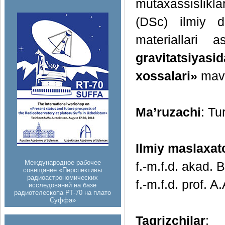
mutaxassislikl
(DSc) ilmiy da
materiallari 
gravitatsi
xossalari»
mavz
Ma’ruzachi
: Tu
Ilmiy maslaxat
Международное рабочее
f.-m.f.d. akad.
совещание «Перспективы
радиоастрономических
f.-m.f.d. prof. 
исследований на базе
радиотелескопа РТ-70 на плато
Суффа»
Taqrizchilar
: