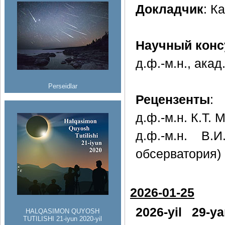
Докладчик
: К
Научный конс
д.ф.-м.н., ака
Perseidlar
Рецензенты
:
д.ф.-м.н. К.Т.
д.ф.-м.н. В.
обсерватория)
2026-01-25
2026-yil 29-y
HALQASIMON QUYOSH
TUTILISHI 21-iyun 2020-yil