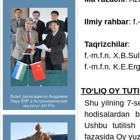
Ilmiy rahbar
: f
Taqrizchilar
:
f.-m.f.n. X.B.Su
f.-m.f.n. K.E.Er
TO‘LIQ OY TUTIL
Визит делегации из Академии
Наук КНР в Астрономический
Shu yilning 7-s
институт АН РУз
hodisalardan bi
Ushbu tutilish t
fazasida Oy yuza