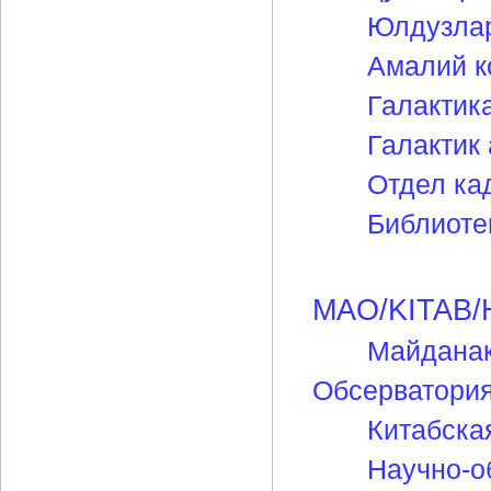
Юлдузлар
Амалий к
Галактик
Галактик
Отдел ка
Библиоте
MAO/KITAB/Н
Майданак
Обсерватори
Китабска
Научно-о