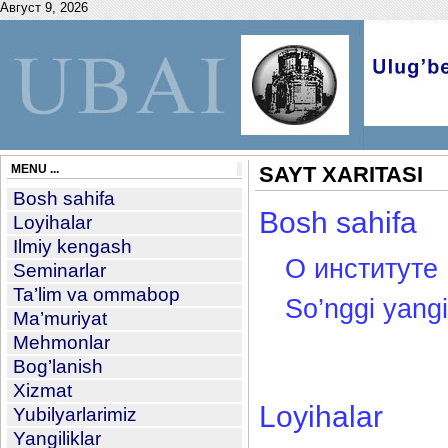
Август 9, 2026
MENU ...
SAYT XARITASI
Bosh sahifa
Bosh sahifa
Loyihalar
Ilmiy kengash
О институте
Seminarlar
Ta’lim va ommabop
So’nggi yangil
Ma’muriyat
Mehmonlar
Bog’lanish
Xizmat
Loyihalar
Yubilyarlarimiz
Yangiliklar