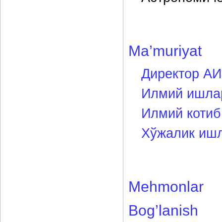
Ma’muriyat
Директор АИ
Илмий ишлар
Илмий котиб
Хўжалик ишл
Mehmonlar
Bog’lanish