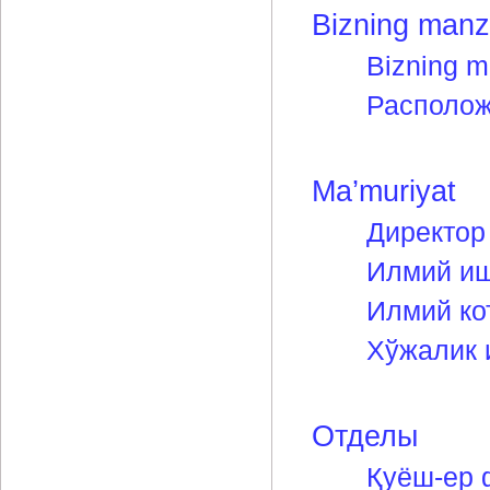
Bizning manzi
Bizning m
Располож
Ma’muriyat
Директор
Илмий иш
Илмий ко
Хўжалик 
Отделы
Қуёш-ер 