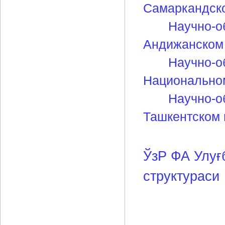
Самаркандско
Научно-о
Андижанском 
Научно-о
Национальном
Научно-о
Ташкентском 
ЎзР ФА Улуғ
структураси