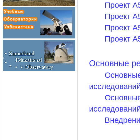
Проект А
Проект А
Проект А
Проект А
Основные ре
Основные
исследовани
Основные
исследовани
Внедрени