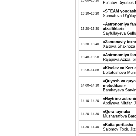
13:00–13:10
Poʻlatov Diyorbek 
«STEAM yondashuv
13:10–13:20
Sunnatova Oʻgʻiloy
«Astronomiya fani
afzalliklari»
13:20–13:30
Sayfullayeva Gulha
«Zamonaviy texno
13:30–13:40
Xaitova Shaxnoza G
«Astronomiya fani
13:40–13:50
Rajapova Aziza Ibr
«Kiselev va Kerr 
13:50–14:00
Boltatoshova Munis
«Quyosh va quyosh
metodikasi»
14:00–14:10
Barakayeva Sarvino
«Neytrino astroni
14:10–14:20
Abdiyeva Nilufar,
«Qora tuynuk»
14:20–14:30
Musharrafova Barc
«Katta portlash»
14:30–14:40
Salomov Toxir, Ji