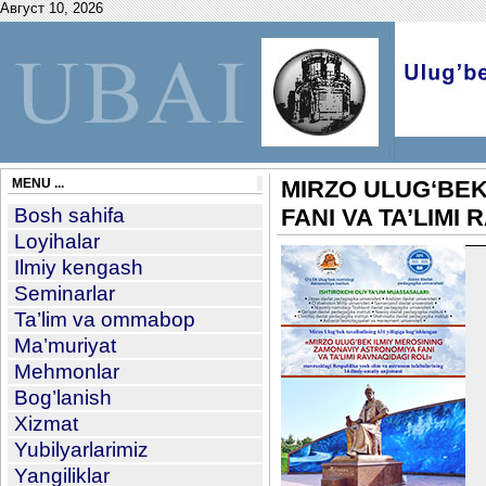
Август 10, 2026
MENU ...
MIRZO ULUG‘BEK
Bosh sahifa
FANI VA TA’LIMI
Loyihalar
Ilmiy kengash
Seminarlar
Ta’lim va ommabop
Ma’muriyat
Mehmonlar
Bog’lanish
Xizmat
Yubilyarlarimiz
Yangiliklar