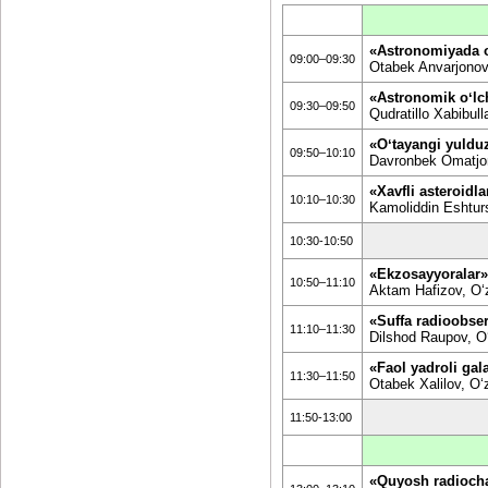
«Astronomiyada o
09:00–09:30
Otabek Anvarjonovi
«Astronomik oʻlch
09:30–09:50
Qudratillo Xabibul
«Oʻtayangi yuldu
09:50–10:10
Davronbek Omatjon
«Xavfli asteroidla
10:10–10:30
Kamoliddin Eshtur
10:30-10:50
«Ekzosayyoralar»
10:50–11:10
Aktam Hafizov, Oʻz
«Suffa radioobser
11:10–11:30
Dilshod Raupov, Oʻ
«Faol yadroli gala
11:30–11:50
Otabek Xalilov, O‘
11:50-13:00
«Quyosh radioch