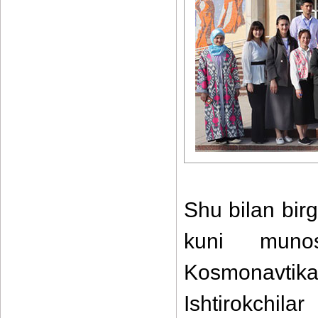
Shu bilan bir
kuni munos
Kosmonavtik
Ishtirokchila