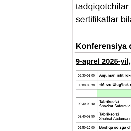
tadqiqotchi
sertifikatlar bi
Konferensiya 
9-aprel 2025-y
Anjuman ishtirokc
08:30-09:00
«
Mirzo Ulugʻbek m
09:00-09:30
Tabriksoʻzi
09:30-09:40
Shavkat Safarovic
Tabriksoʻzi
09:40-09:50
Shuhrat Abdumanna
Boshqa soʻzga ch
09:50-10:00