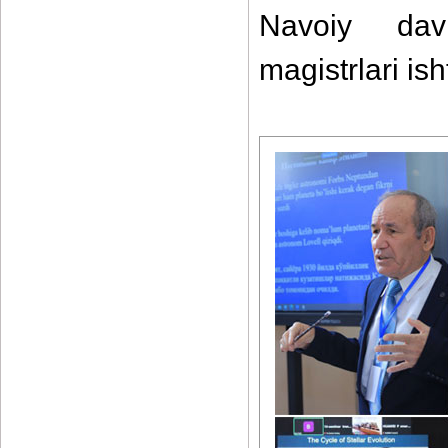
Navoiy davl
magistrlari isht