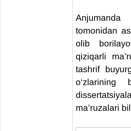
Anjumanda A
tomonidan ast
olib borilay
qiziqarli ma’
tashrif buyur
o‘zlarining 
dissertatsiya
ma’ruzalari bil