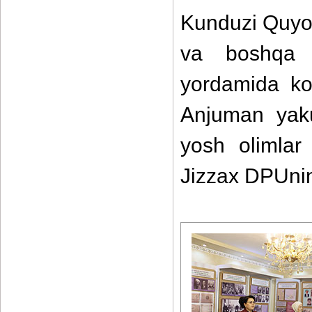
Kunduzi Quyos
va boshqa o
yordamida ko‘
Anjuman yakun
yosh olimlar 
Jizzax DPUnin