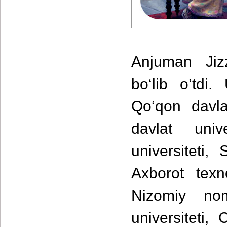
Anjuman Jizz
bo‘lib o’td
Qo‘qon davla
davlat univ
universiteti,
Axborot texn
Nizomiy nom
universiteti,