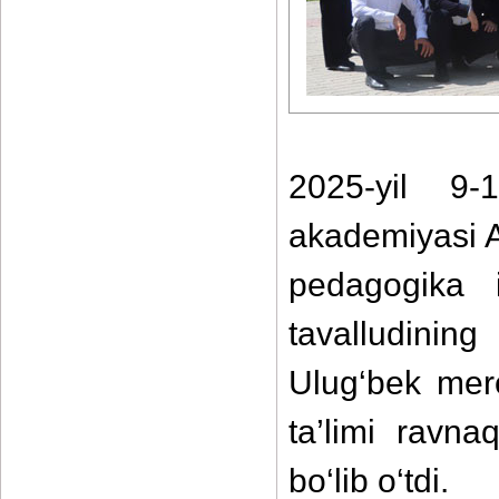
2025-yil 9-
akademiyasi A
pedagogika i
tavalludinin
Ulug‘bek mer
ta’limi ravna
bo‘lib o‘tdi.