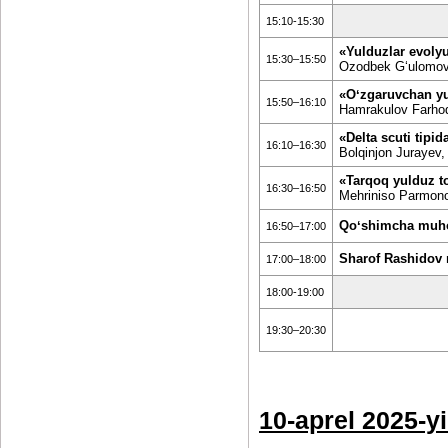
15:10-15:30
«Yulduzlar evolyu
15:30–15:50
Ozodbek Gʻulomovi
«Oʻzgaruvchan yu
15:50–16:10
Hamrakulov Farho
«Delta scuti tipid
16:10–16:30
Bolqinjon Jurayev,
«Tarqoq yulduz to
16:30–16:50
Mehriniso Parmono
Qoʻshimcha muh
16:50–17:00
Sharof Rashidov
17:00–18:00
18:00-19:00
19:30–20:30
10-aprel 2025-