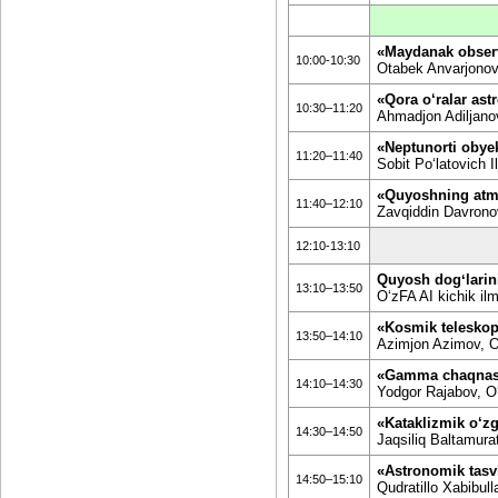
«Maydanak observ
10:00-10:30
Otabek Anvarjonovi
«Qora o‘ralar astr
10:30–11:20
Ahmadjon Adiljanov
«Neptunorti obyek
11:20–11:40
Sobit Poʻlatovich I
«Quyoshning atmos
11:40–12:10
Zavqiddin Davronov
12:10-13:10
Quyosh dogʻlarin
13:10–13:50
OʻzFA AI kichik il
«Kosmik teleskop
13:50–14:10
Azimjon Azimov, Oʻ
«Gamma chaqnas
14:10–14:30
Yodgor Rajabov, Oʻ
«Kataklizmik o‘zg
14:30–14:50
Jaqsiliq Baltamura
«Astronomik tasvi
14:50–15:10
Qudratillo Xabibul