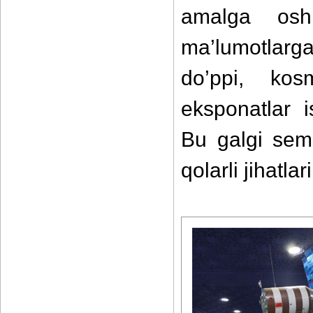
amalga oshi
ma’lumotlarga
do’ppi, kos
eksponatlar i
Bu galgi semi
qolarli jihatlar