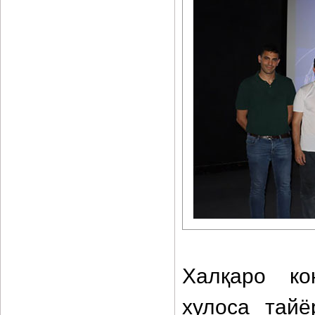
Халқаро ко
хулоса тайё