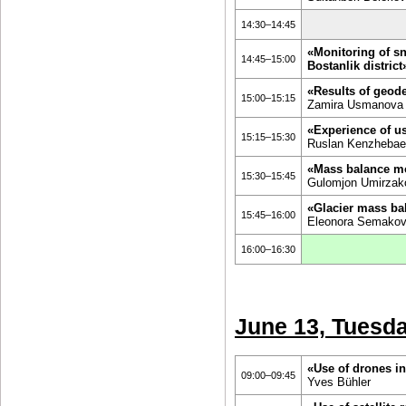
14:30–14:45
«Monitoring of s
14:45–15:00
Bostanlik district
«Results of geode
15:00–15:15
Zamira Usmanova
«Experience of us
15:15–15:30
Ruslan Kenzheba
«Mass balance mo
15:30–15:45
Gulomjon Umirzak
«Glacier mass b
15:45–16:00
Eleonora Semako
16:00–16:30
June 13, Tuesd
«Use of drones i
09:00–09:45
Yves Bühler