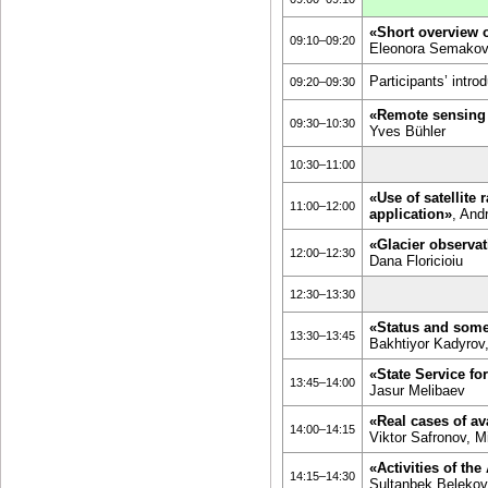
«Short overview o
09:10–09:20
Eleonora Semakova
Participants’ introd
09:20–09:30
«Remote sensing 
09:30–10:30
Yves Bühler
10:30–11:00
«Use of satellite
11:00–12:00
application»
, And
«Glacier observat
12:00–12:30
Dana Floricioiu
12:30–13:30
«Status and some 
13:30–13:45
Bakhtiyor Kadyrov
«State Service f
13:45–14:00
Jasur Melibaev
«Real cases of av
14:00–14:15
Viktor Safronov, M
«Activities of t
14:15–14:30
Sultanbek Belekov