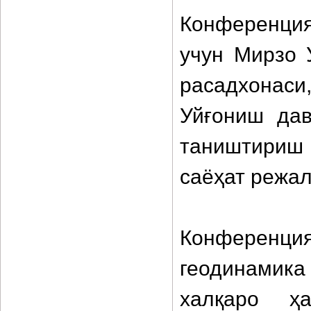
Конференция
учун Мирзо 
расадхонаси
Уйғониш дав
таништири
саёҳат режа
Конференц
геодинамик
халқаро ҳа