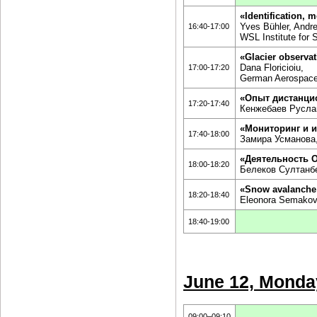
«Identification, 
Yves Bühler, Andr
16:40-17:00
WSL Institute for
«Glacier observat
Dana Floricioiu,
17:00-17:20
German Aerospace
«Опыт дистанци
17:20-17:40
Кенжебаев Русла
«Мониторинг и 
17:40-18:00
Замира Усманова,
«Деятельность 
18:00-18:20
Белеков Султанб
«Snow avalanche
18:20-18:40
Eleonora Semakova
18:40-19:00
June 12, Monda
09:00–09:10