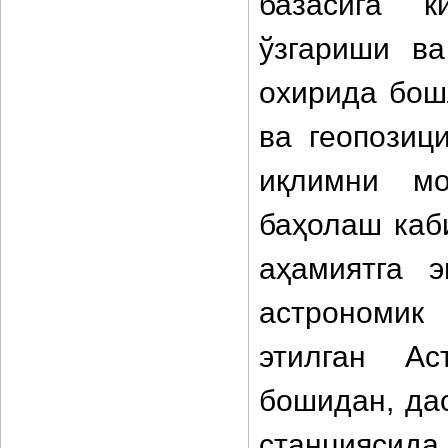
базасига к
ўзгариши ва
охирида бош
ва геопозици
иқлимни мо
баҳолаш каб
аҳамиятга 
астрономик
этилган Ас
бошидан, да
станциясида