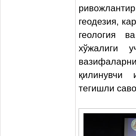
ривожланти
геодезия, ка
геология в
хўжалиги у
вазифаларни
қилинувчи 
тегишли сав