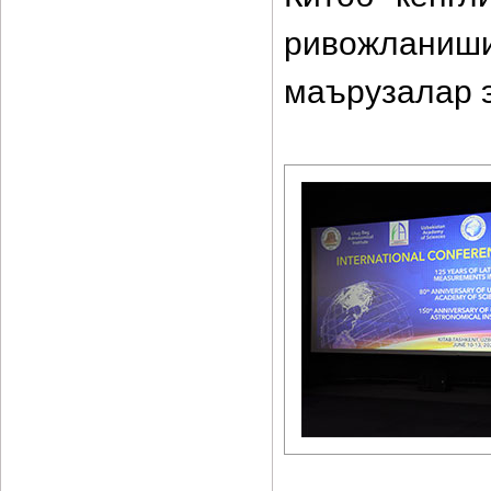
ривожлани
маърузалар 