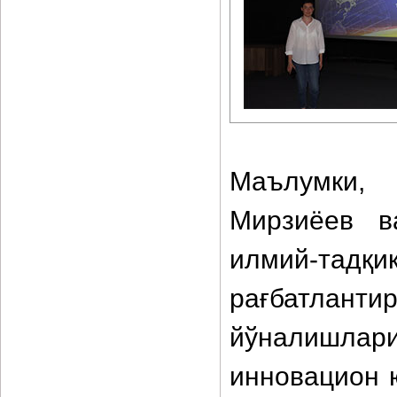
Маълумки,
Мирзиёев в
илмий-тад
рағбатланти
йўналишлари
инновацион 