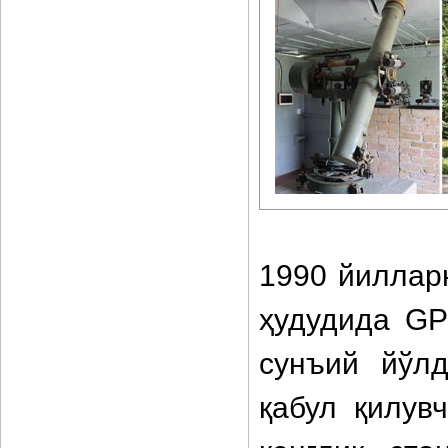
1990 йиллар
ҳудудида G
сунъий йўл
қабул қилув