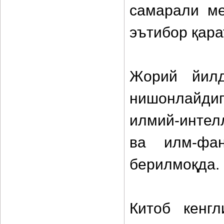
самарали ме
эътибор қара
Жорий йилд
нишонлайдиг
илмий-интел
ва илм-фа
берилмоқда.
Китоб кенг