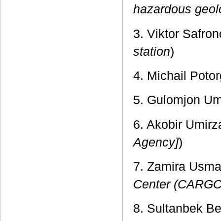
hazardous geol
3. Viktor Safron
station
)
4. Michail Potor
5. Gulomjon Um
6. Akobir Umirz
Agency]
)
7. Zamira Usma
Center (CARGC
8. Sultanbek Be