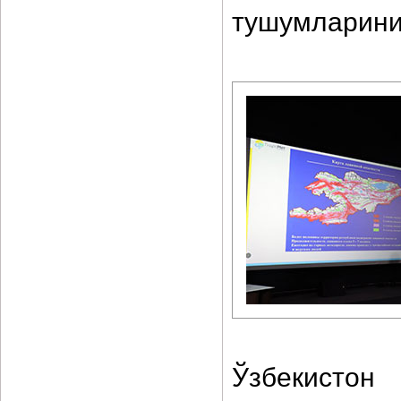
тушумларини
Ўзбекист