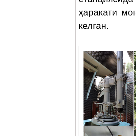
ҳаракати мо
келган.