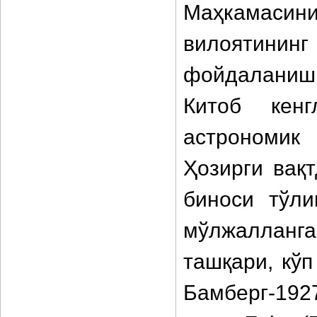
Маҳкамасини
вилоятинин
фойдаланиш 
Китоб кенг
астрономик
Ҳозирги вақ
биноси тўли
мўлжалланг
ташқари, кў
Бамберг-192