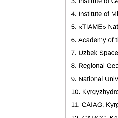
3. Institute of
4. Institute of 
5. «TIAME» Nat
6. Academy of t
7. Uzbek Spac
8. Regional Ge
9. National Uni
10. Kyrgyzhydr
11. CAIAG, Kyr
12. CARGC, Ka