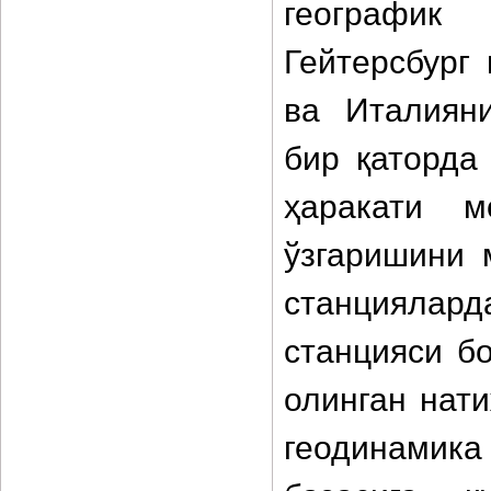
географик
Гейтерсбург
ва Италиян
бир қаторда
ҳаракати м
ўзгаришини 
станциялар
станцияси бо
олинган нат
геодинами