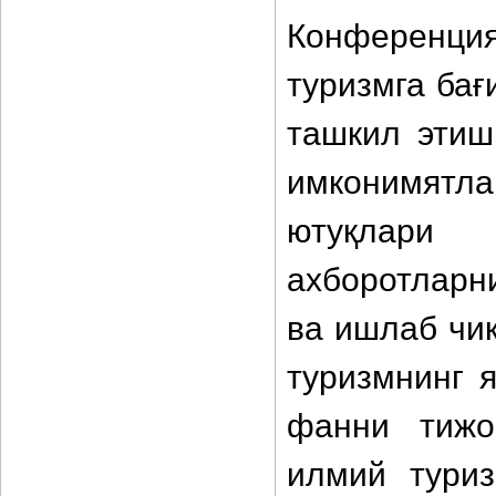
Конференц
туризмга бағ
ташкил этиш
имконимятл
ютуқлари 
ахборотларн
ва ишлаб чи
туризмнинг 
фанни тижо
илмий тури