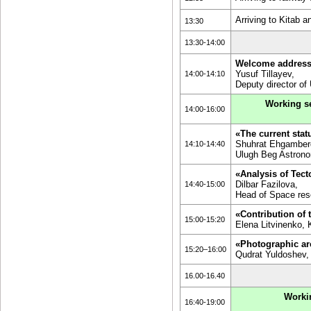
Arriving to Kitab a
13:30
13:30-14:00
Welcome addres
Yusuf Tillayev,
14:00-14:10
Deputy director of
Working se
14:00-16:00
«The current stat
Shuhrat Ehgamberd
14:10-14:40
Ulugh Beg Astrono
«Analysis of Tec
Dilbar Fazilova,
14:40-15:00
Head of Space res
«Contribution of 
15:00-15:20
Elena Litvinenko, 
«Photographic ar
15:20–16:00
Qudrat Yuldoshev, 
16.00-16.40
Workin
16:40-19:00