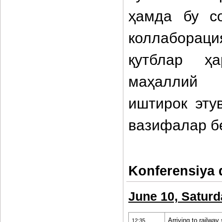
ҳамда бу с
коллабораци
қутблар ҳа
маҳаллий 
иштирок эту
вазифалар б
Konferensiya 
June 10, Saturd
Arriving to railway
12:35