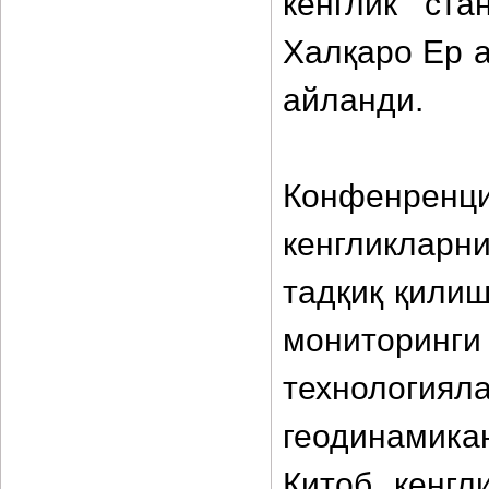
кенглик ст
Халқаро Ер 
айланди.
Конфенре
кенгликларн
тадқиқ қилиш
мониторин
технологи
геодинамик
Китоб кенгл