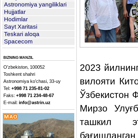
Astronomiya yangiliklari
Hujjatlar
Hodimlar
Sayt Xaritasi
Teskari aloqa
Spacecom
BIZNING MANZIL
2023 йилнин
O’zbekiston, 100052
Toshkent shahri
вилояти Кит
Astronomiya ko’chasi, 33-uy
Tel:
+998 71 235-81-02
Ўзбекистон 
Faks:
+998 71 234-48-67
E-mail:
info@astrin.uz
Мирзо Улуғб
ташкил эт
бағишланган