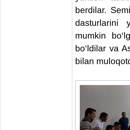
berdilar. Semi
dasturlarini 
mumkin bo‘lg
bo‘ldilar va A
bilan muloqotd