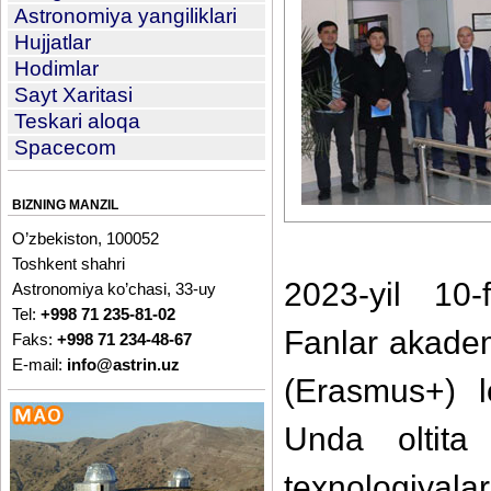
Astronomiya yangiliklari
Hujjatlar
Hodimlar
Sayt Xaritasi
Teskari aloqa
Spacecom
BIZNING MANZIL
O’zbekiston, 100052
Toshkent shahri
2023-yil 10-
Astronomiya ko’chasi, 33-uy
Tel:
+998 71 235-81-02
Fanlar akadem
Faks:
+998 71 234-48-67
E-mail:
info@astrin.uz
(Erasmus+) lo
Unda oltita
texnologiyal