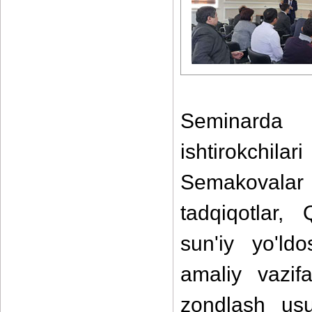
Seminarda 
ishtirokchila
Semakovalar
tadqiqotlar,
sun'iy yo'ldo
amaliy vazif
zondlash usu