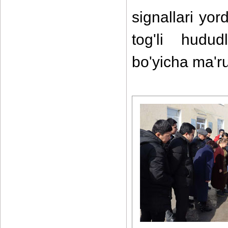
signallari yor
tog'li hudud
bo'yicha ma'ruz