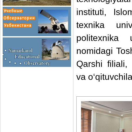
instituti, I
texnika univ
politexnika
nomidagi Tosh
Qarshi filiali
va o‘qituvchilar