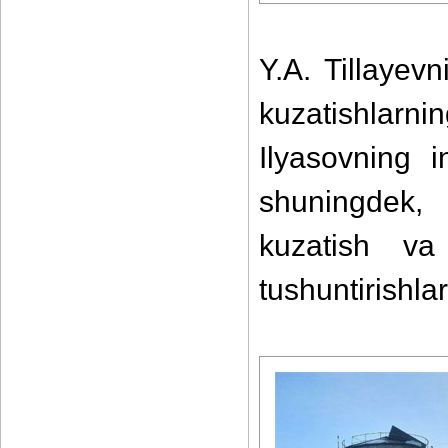
Y.A. Tillayev
kuzatishlarn
Ilyasovning i
shuningdek, 
kuzatish va
tushuntirishlar