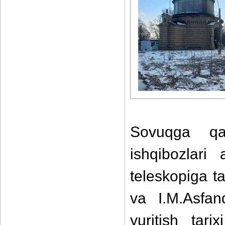
Sovuqga qar
ishqibozlari
teleskopiga t
va I.M.Asfand
yuritish tari