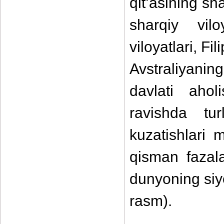
qit’asining sh
sharqiy vilo
viloyatlari, Fil
Avstraliyanin
davlati aho
ravishda tur
kuzatishlari 
qisman fazala
dunyoning siyo
rasm).