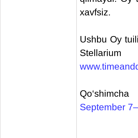
xavfsiz.
Ushbu Oy tuil
Stellari
www.timeand
Qo‘shimcha 
September 7–