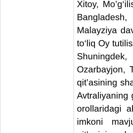
Xitoy, Mo’g‘i
Bangladesh
Malayziya dav
to‘liq Oy tutil
Shuningdek,
Ozarbayjon, T
qit’asining sh
Avtraliyaning 
orollaridagi a
imkoni mavju