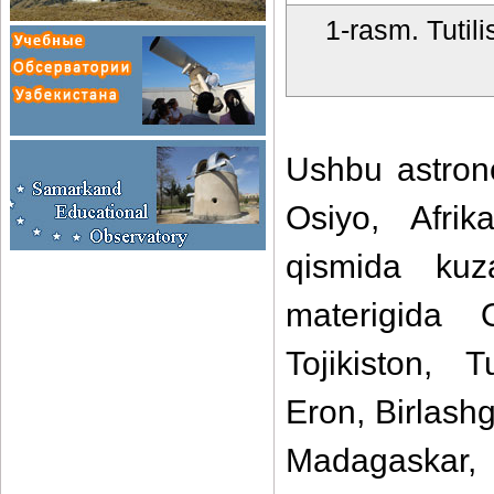
1-rasm. Tutil
Ushbu astrono
Osiyo, Afrik
qismida kuz
materigida O
Tojikiston, 
Eron, Birlash
Madagaskar, P