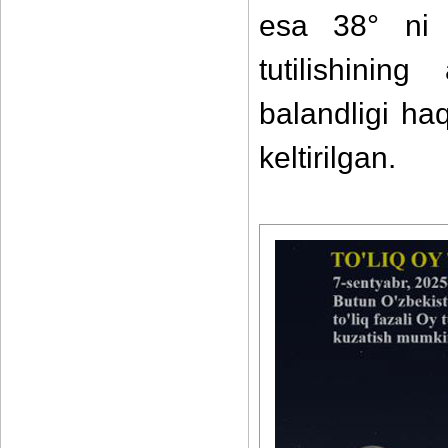
esa 38° ni 
tutilishini
balandligi ha
keltirilgan.