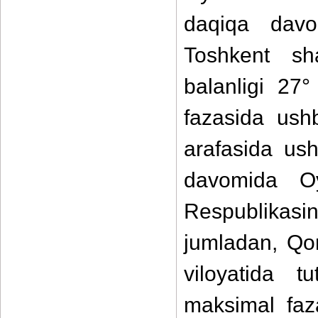
daqiqa davo
Toshkent sh
balanligi 27°
fazasida ush
arafasida ush
davomida Oy
Respublikas
jumladan, Qo
viloyatida t
maksimal faza