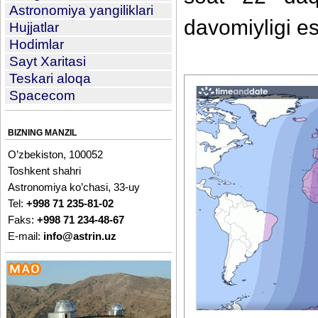
Astronomiya yangiliklari
davomiyligi e
Hujjatlar
Hodimlar
Sayt Xaritasi
Teskari aloqa
Spacecom
BIZNING MANZIL
O’zbekiston, 100052
Toshkent shahri
Astronomiya ko’chasi, 33-uy
Tel:
+998 71 235-81-02
Faks:
+998 71 234-48-67
E-mail:
info@astrin.uz