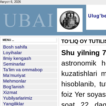
Август 6, 2026
MENU ...
TO‘LIQ OY TUTILI
Bosh sahifa
Shu yilning 
Loyihalar
Ilmiy kengash
astronomik ho
Seminarlar
Ta’lim va ommabop
kuzatishlari m
Ma’muriyat
Mehmonlar
hisoblanib, t
Bog’lanish
Xizmat
foiz Yer soyasi
Yubilyarlarimiz
soat 22 daq
Yangiliklar