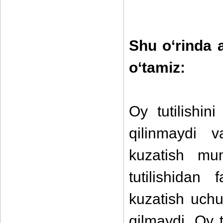
Shu o‘rinda 
o‘tamiz:
Oy tutilishin
qilinmaydi 
kuzatish mum
tutilishidan 
kuzatish uch
qilmaydi. Oy t