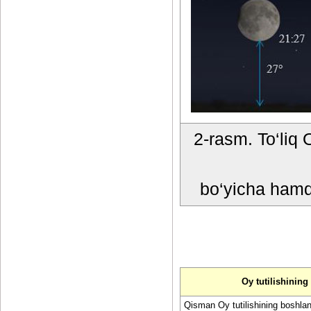
2-rasm. To‘liq O
bo‘yicha hamd
Oy tutilishining 
Qisman Oy tutilishining boshlan