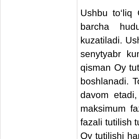
Ushbu to‘liq 
barcha hudud
kuzatiladi. U
senytyabr ku
qisman Oy tuti
boshlanadi. To
davom etadi, 
maksimum faz
fazali tutilis
Oy tutilishi h