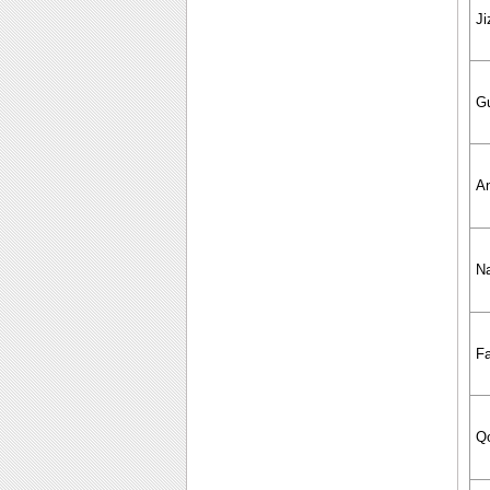
Ji
Gu
An
N
Fa
Q