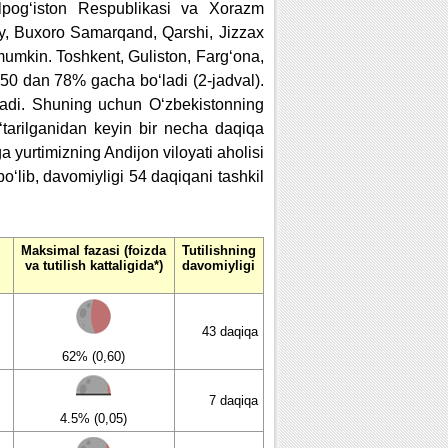
alpog‘iston Respublikasi va Xorazm
oiy, Buxoro Samarqand, Qarshi, Jizzax
 mumkin. Toshkent, Guliston, Farg‘ona,
50 dan 78% gacha bo‘ladi (2-jadval).
‘ladi. Shuning uchun O‘zbekistonning
‘tarilganidan keyin bir necha daqiqa
a yurtimizning Andijon viloyati aholisi
‘lib, davomiyligi 54 daqiqani tashkil
Maksimal fazasi (foizda
Tutilishning
va tutilish kattaligida*)
davomiyligi
43 daqiqa
62% (0,60)
7 daqiqa
4.5% (0,05)