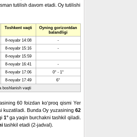
sman tutilish davom etadi. Oy tutilishi
Toshkent vaqti
Oyning gorizontdan
balandligi
8-noyabr 14:08
-
8-noyabr 15:16
-
8-noyabr 15:59
8-noyabr 16:41
-
8-noyabr 17:06
0° - 1°
8-noyabr 17:49
6°
ha boshlanish vaqti
asining 60 foizdan ko‘proq qismi Yer
si kuzatiladi. Bunda Oy yuzasining
62
gi
1°
ga yaqin burchakni tashkil qiladi.
ni
tashkil etadi (2-jadval).