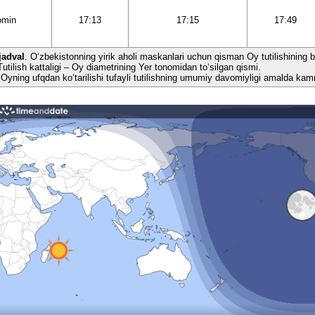
omin
17:13
17:15
17:49
jadval
. O‘zbekistonning yirik aholi maskanlari uchun qisman Oy tutilishining ba’
Tutilish kattaligi – Oy diametrining Yer tonomidan to‘silgan qismi.
 Oyning ufqdan ko‘tarilishi tufayli tutilishning umumiy davomiyligi amalda kamr