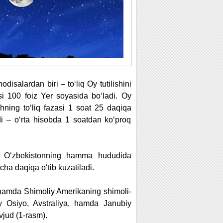
odisalardan biri – to‘liq Oy tutilishini
si 100 foiz Yer soyasida bo‘ladi. Oy
ishning to‘liq fazasi 1 soat 25 daqiqa
i – o‘rta hisobda 1 soatdan ko‘proq
un O‘zbekistonning hamma hududida
cha daqiqa o‘tib kuzatiladi.
hamda Shimoliy Amerikaning shimoli-
iy Osiyo, Avstraliya, hamda Janubiy
jud (1-rasm).