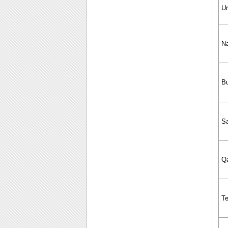
U
Na
B
S
Qa
T