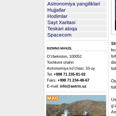
Astronomiya yangiliklari
Hujjatlar
Hodimlar
Sayt Xaritasi
Teskari aloqa
Spacecom
Sh
BIZNING MANZIL
ku
tu
O’zbekiston, 100052
da
Toshkent shahri
Astronomiya ko’chasi, 33-uy
tu
Tel:
+998 71 235-81-02
Faks:
+998 71 234-48-67
Oy
E-mail:
info@astrin.uz
tu
Us
g‘
Am