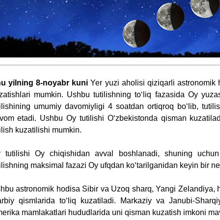
u yilning 8-noyabr kuni
Yer yuzi aholisi qiziqarli astronomik h
zatishlari mumkin. Ushbu tutilishning to‘liq fazasida Oy yuza
tilishining umumiy davomiyligi 4 soatdan ortiqroq bo‘lib, tutil
vom etadi. Ushbu Oy tutilishi O‘zbekistonda qisman kuzatilad
tilish kuzatilishi mumkin.
 tutilishi Oy chiqishidan avval boshlanadi, shuning uch
tilishning maksimal fazazi Oy ufqdan ko‘tarilganidan keyin bir ne
hbu astronomik hodisa Sibir va Uzoq sharq, Yangi Zelandiya, 
arbiy qismlarida to‘liq kuzatiladi. Markaziy va Janubi-Sharq
erika mamlakatlari hududlarida uni qisman kuzatish imkoni mav