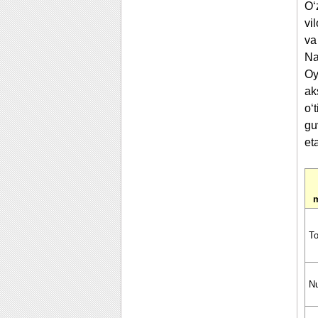
O‘
vi
va
Na
Oy
ak
o‘
gu
eta
m
To
N