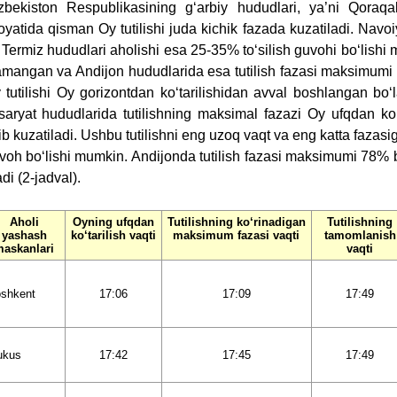
zbekiston Respublikasining g‘arbiy hududlari, ya’ni Qoraq
loyatida qisman Oy tutilishi juda kichik fazada kuzatiladi. Nav
 Termiz hududlari aholishi esa 25-35% to‘silish guvohi bo‘lishi
mangan va Andijon hududlarida esa tutilish fazasi maksimumi 
 tutilishi Oy gorizontdan ko‘tarilishidan avval boshlangan bo
saryat hududlarida tutilishning maksimal fazazi Oy ufqdan ko
tib kuzatiladi. Ushbu tutilishni eng uzoq vaqt va eng katta fazasig
voh bo‘lishi mumkin. Andijonda tutilish fazasi maksimumi 78% bo
di (2-jadval).
Aholi
Oyning ufqdan
Tutilishning ko‘rinadigan
Tutilishning
yashash
ko‘tarilish vaqti
maksimum fazasi vaqti
tamomlanish
askanlari
vaqti
shkent
17:06
17:09
17:49
ukus
17:42
17:45
17:49