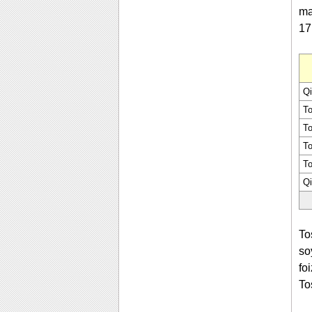
ma
17
Qi
To
To
To
To
Qi
To
so
fo
To