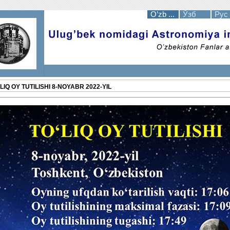
O’zb ...
Ўзб
Рус
LIQ OY TUTILISHI 8-NOYABR 2022-YIL