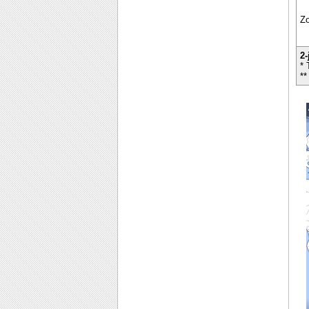
Z
2-
* 
**