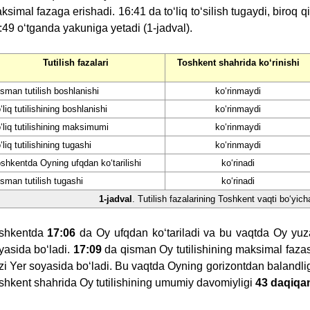
ksimal fazaga erishadi. 16:41 da to‘liq to‘silish tugaydi, biroq qi
:49 o‘tganda yakuniga yetadi (1-jadval).
Tutilish fazalari
Toshkent shahrida ko‘rinishi
sman tutilish boshlanishi
ko‘rinmaydi
‘liq tutilishining boshlanishi
ko‘rinmaydi
‘liq tutilishining maksimumi
ko‘rinmaydi
‘liq tutilishining tugashi
ko‘rinmaydi
shkentda Oyning ufqdan ko‘tarilishi
ko‘rinadi
sman tutilish tugashi
ko‘rinadi
1-jadval
. Tutilish fazalarining Toshkent vaqti bo‘yic
shkentda
17:06
da Oy ufqdan ko‘tariladi va bu vaqtda Oy yuz
yasida bo‘ladi.
17:09
da qisman Oy tutilishining maksimal faza
izi Yer soyasida bo‘ladi. Bu vaqtda Oyning gorizontdan balandli
shkent shahrida Oy tutilishining umumiy davomiyligi
43 daqiqa