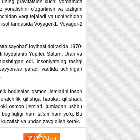
uning gravitatsion kuchi yordamida
yonalishini o‘zgartirish va tezligini
inchidan vaqt tejaladi va uchinchidan
misol tariqasida Voyager-1, Voyager-2
tta sayohat” loyihasi doirasida 1970-
li foydalanib Yupiter, Saturn, Uran va
lashtirgan edi. Insoniyatning tashqi
sayyoralar paradi vaqtida uchirilgan
.
mik hodisalar, osmon jismlarini inson
ratchilik qilishga harakat qilishadi.
 yoki osmon jismlari, jumladan ushbu
bog‘liqligi ham ta’siri ham yo‘q. Bu
kuzatish va undan zavq olish kerak.