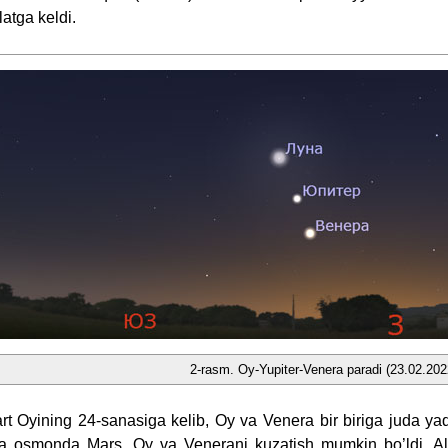
latga keldi.
2-rasm. Oy-Yupiter-Venera paradi (23.02.202
rt Oyining 24-sanasiga kelib, Oy va Venera bir biriga juda yaqi
a osmonda Mars, Oy va Venerani kuzatish mumkin bo’ldi. Alb