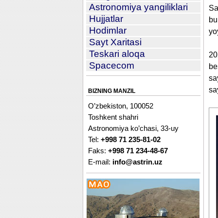
Astronomiya yangiliklari
Sa
Hujjatlar
bu
Hodimlar
yo
Sayt Xaritasi
Teskari aloqa
20
Spacecom
be
sa
sa
BIZNING MANZIL
O’zbekiston, 100052
Toshkent shahri
Astronomiya ko’chasi, 33-uy
Tel:
+998 71 235-81-02
Faks:
+998 71 234-48-67
E-mail:
info@astrin.uz