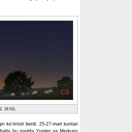
2, 18:52).
n ko’rinish berdi. 25-27-mart kunlari
atta bu paytda Yupiter va Merkuriy