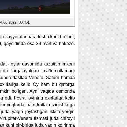
24.06.2022, 03:45).
da sayyoralar paradi shu kuni bo’ladi,
, qaysidirida esa 28-mart va hokazo.
ddat - oylar davomida kuzatish imkoni
rda tarqalayotgan ma’lumotlardagi
. Bunda dastlab Venera, Saturn hamda
 oxirlariga kelib Oy ham bu qatorga
umkin bo’lgan. Ayni vaqtda osmonda
 edi. Fevral oyining oxirlariga kelib
 tarmoqlarda ham katta qiziqishlarga
juda yaqin joylashgan ikkita yorqin
-Yupiter-Venera tizmasi juda chiroyli
rt kuni bir-biriga juda yaqin ko’rinma