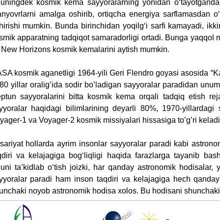
uningdek kosmik kema sayyoralarning yonidan o‘tayotganda 
nyovrlarni amalga oshirib, ortiqcha energiya sarflamasdan o‘z 
hirishi mumkin. Bunda birinchidan yoqilg‘i sarfi kamayadi, ikk
smik apparatning tadqiqot samaradorligi ortadi. Bunga yaqqol 
 New Horizons kosmik kemalarini aytish mumkin.
SA kosmik aganetligi 1964-yili Geri Flendro goyasi asosida “Ka
80 yillar oralig’ida sodir bo’ladigan sayyoralar paradidan unum
ptun sayyoralarini bitta kosmik kema orqali tadqiq etish reja
yyoralar haqidagi bilimlarining deyarli 80%, 1970-yillardagi 
yager-1 va Voyager-2 kosmik missiyalari hissasiga to’g’ri keladi
sariyat hollarda ayrim insonlar sayyoralar paradi kabi astrono
qdiri va kelajagiga bog‘liqligi haqida farazlarga tayanib basho
uni ta’kidlab o‘tish joizki, har qanday astronomik hodisalar,
yyoralar paradi ham inson taqdiri va kelajagiga hech qanday 
unchaki noyob astronomik hodisa xolos. Bu hodisani shunchaki 