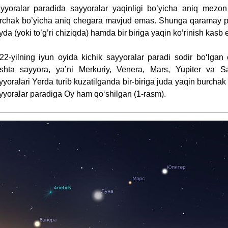
yyoralar paradida sayyoralar yaqinligi bo’yicha aniq mezon 
rchak bo’yicha aniq chegara mavjud emas. Shunga qaramay par
yda (yoki to’g’ri chiziqda) hamda bir biriga yaqin ko’rinish kasb e
22-yilning iyun oyida kichik sayyoralar paradi sodir bo‘lgan
shta sayyora, ya’ni Merkuriy, Venera, Mars, Yupiter va Sa
yyoralari Yerda turib kuzatilganda bir-biriga juda yaqin burcha
yyoralar paradiga Oy ham qo‘shilgan (1-rasm).