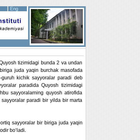
Eng
, Quyosh tizimidagi bunda 2 va undan
ir biriga juda yaqin burchak masofada
1-guruh kichik sayyoralar paradi deb
yoralar paradida Quyosh tizimidagi
hbu sayyoralarning quyosh atirofida
 sayyoralar paradi bir yilda bir marta
rtiq sayyoralar bir biriga juda yaqin
dir bo‘ladi.