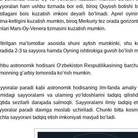
yyoralari ham ushbu tizmada bor edi, biroq Quyosh botishi b
stlagani bois kuzatish imkoni deyarli bo’lmadi. Aprel oyin
tma-ketligini kuzatish mumkin, biroq Merkuriy tez orada gorizon
nlari Mars-Oy-Venera tizmasini kuzatish mumkin.
ltirilgan ma’lumotlar asosida shuni aytish mumkinki, shu k
radida 2-3 ta sayyora hamda Oyning ishtirokiga guvoh bo’lish 
hbu astronomik hodisani O‘zbekiston Respublikasining barc
monning g’arbiy tomonida ko‘rish mumkin.
yyoralar paradi kabi astronomik hodisaning ilm-fanda amaliy
zimidagi sayyoralarni va ularning yo‘ldoshlarini tadqiq qilis
qtida sezilarli darajada salmoqli. Sayyoralarni ilmiy tadqiq 
yyoralar paradi davriga moslab uchiriladi. Chunki bitta kosm
chta sayyorani tadqiq etish imkoniyati mavjud bo‘ladi.