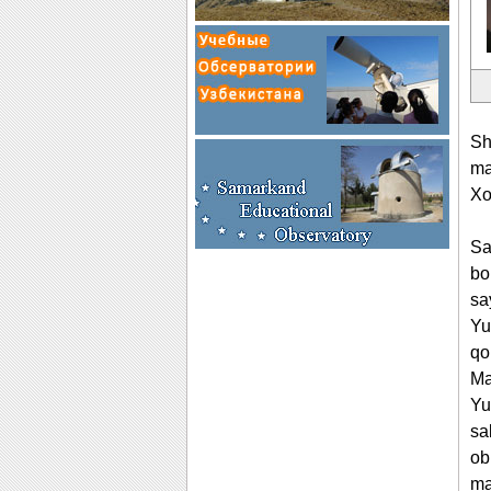
Sh
ma
Xo
Sa
bo
sa
Yu
qo
Ma
Yu
sa
ob
ma