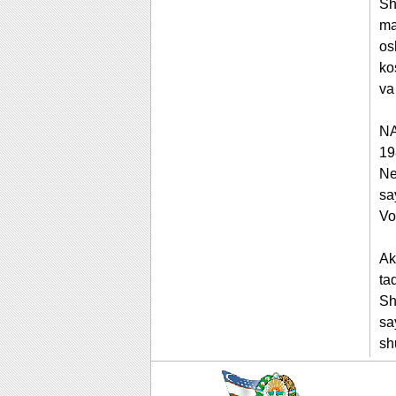
Sh
ma
os
ko
va
NA
19
Ne
sa
Vo
Ak
ta
Sh
sa
sh