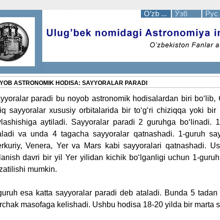
O’zb ...
Ўзб
Рус
YOB ASTRONOMIK HODISA: SAYYORALAR PARADI
yyoralar paradi bu noyob astronomik hodisalardan biri bo‘lib
tiq sayyoralar xususiy orbitalarida bir to‘g‘ri chiziqqa yoki b
ylashishiga aytiladi. Sayyoralar paradi 2 guruhga bo‘linadi. 
aladi va unda 4 tagacha sayyoralar qatnashadi. 1-guruh say
rkuriy, Venera, Yer va Mars kabi sayyoralari qatnashadi. Us
lanish davri bir yil Yer yilidan kichik bo‘lganligi uchun 1-guruh
zatilishi mumkin.
guruh esa katta sayyoralar paradi deb ataladi. Bunda 5 tadan o
rchak masofaga kelishadi. Ushbu hodisa 18-20 yilda bir marta so