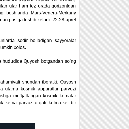
ilan ular ham tez orada gorizontdan
ing boshlarida Mars-Venera-Merkuriy
tdan pastga tushib ketadi. 22-28-aprel
unlarda sodir bo’ladigan sayyoralar
mumkin xolos.
ha hududida Quyosh botgandan so’ng
 ahamiyati shundan iboratki, Quyosh
hda ularga kosmik apparatlar parvozi
etishga mo‘ljallangan kosmik kemalar
ik kema parvoz orqali ketma-ket bir