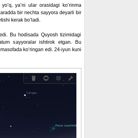
yo’q, ya’ni ular orasidagi ko’rinma
adda bir nechta sayyora deyarli bir
tishi kerak bo’ladi.
 edi. Bu hodisada Quyosh tizimidagi
turn sayyoralar ishtirok etgan. Bu
k masofada ko‘ringan edi. 24-iyun kuni