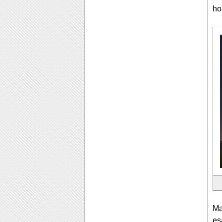
ho
Ma
es