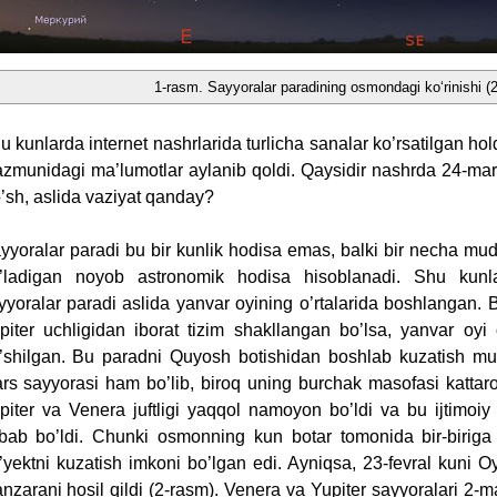
1-rasm. Sayyoralar paradining osmondagi ko‘rinishi (
u kunlarda internet nashrlarida turlicha sanalar ko’rsatilgan hol
zmunidagi ma’lumotlar aylanib qoldi. Qaysidir nashrda 24-mart
’sh, aslida vaziyat qanday?
yyoralar paradi bu bir kunlik hodisa emas, balki bir necha mu
’ladigan noyob astronomik hodisa hisoblanadi. Shu kunla
yyoralar paradi aslida yanvar oyining o’rtalarida boshlangan
piter uchligidan iborat tizim shakllangan bo’lsa, yanvar oyi
’shilgan. Bu paradni Quyosh botishidan boshlab kuzatish m
rs sayyorasi ham bo’lib, biroq uning burchak masofasi kattaroq
piter va Venera juftligi yaqqol namoyon bo’ldi va bu ijtimoiy
bab bo’ldi. Chunki osmonning kun botar tomonida bir-biriga 
’yektni kuzatish imkoni bo’lgan edi. Ayniqsa, 23-fevral kuni Oy
nzarani hosil qildi (2-rasm). Venera va Yupiter sayyoralari 2-ma