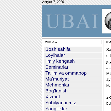
Август 7, 2026
MENU ...
NO
Bosh sahifa
Sa
Loyihalar
or
Ilmiy kengash
jo
Seminarlar
at
Ta’lim va ommabop
Me
Ma’muriyat
ay
Mehmonlar
ku
Bog’lanish
Xizmat
2-
Yubilyarlarimiz
bu
Yangiliklar