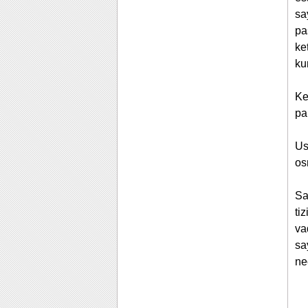
sa
pa
ke
ku
Ke
pa
Us
os
Sa
ti
va
sa
ne